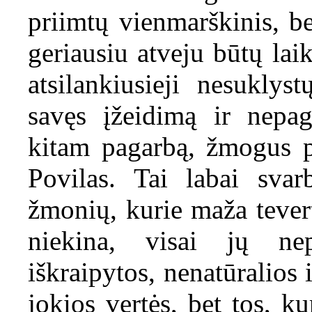
priimtų vienmarškinis, be
geriausiu atveju būtų la
atsilankiusieji nesuklys
savęs įžeidimą ir nepag
kitam pagarbą, žmogus p
Povilas. Tai labai sva
žmonių, kurie maža tevert
niekina, visai jų nep
iškraipytos, nenatūralios 
jokios vertės, bet tos, ku