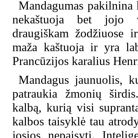
Mandagumas pakilnina k
nekaštuoja bet jojo 
draugiškam žodžiuose i
maža kaštuoja ir yra la
Prancūzijos karalius Henr
Mandagus jaunuolis, ku
patraukia žmonių širdi
kalbą, kurią visi suprant
kalbos taisyklė tau atrody
josios nepaisyti. Inteli