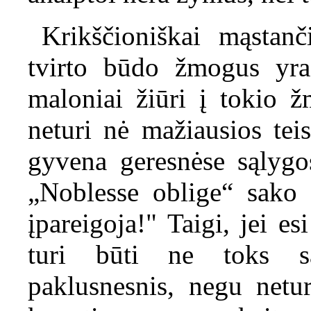
Krikščioniškai mąstanč
tvirto būdo žmogus yra 
maloniai žiūri į tokio ž
neturi nė mažiausios tei
gyvena geresnėse sąlygos
„Noblesse oblige“ sako 
įpareigoja!" Taigi, jei es
turi būti ne toks sa
paklusnesnis, negu netur