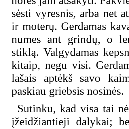
norės jam atsakyti. Pakviest
sėsti vyresnis, arba net a
ir moterų. Gerdamas kavą,
numes ant grindų, o len
stiklą. Valgydamas kepsnį
kitaip, negu visi. Gerda
lašais aptėkš savo kai
paskiau griebsis nosinės.
Sutinku, kad visa tai n
įžeidžiantieji dalykai; 