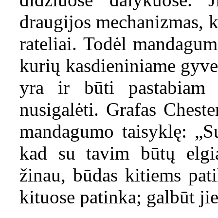
draugijos mechanizmas, kad
rateliai. Todėl mandaguma
kurių kasdieniniame gyven
yra ir būti pastabiam 
nusigalėti. Grafas Cheste
mandagumo taisyklę: „Su 
kad su tavim būtų elgia
žinau, būdas kitiems pati
kituose patinka; galbūt jie