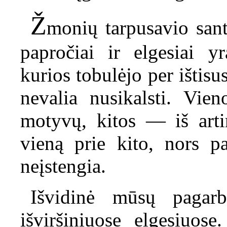
Ž
monių tarpusavio santy
papročiai ir elgesiai y
kurios tobulėjo per ištis
nevalia nusikalsti. Vien
motyvų, kitos — iš arti
vieną prie kito, nors pa
neįstengia.
Išvidinė mūsų pagarb
išviršiniuose elgesiuose