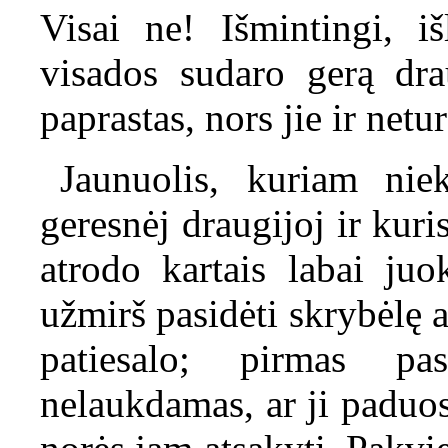
Visai ne! Išmintingi, i
visados sudaro gerą dra
paprastas, nors jie ir netu
Jaunuolis, kuriam nie
geresnėj draugijoj ir kuri
atrodo kartais labai juo
užmirš pasidėti skrybėlę 
patiesalo; pirmas pa
nelaukdamas, ar ji paduo