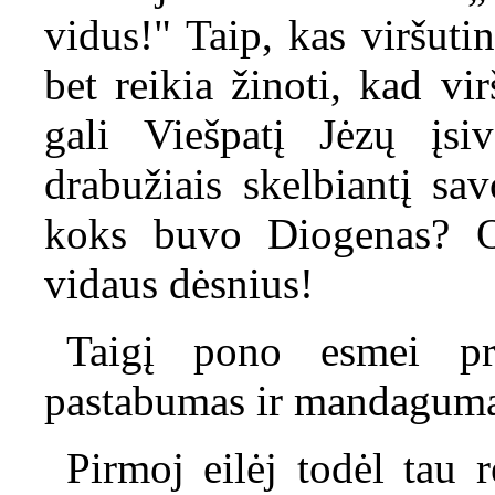
vidus!" Taip, kas viršut
bet reikia žinoti, kad vi
gali Viešpatį Jėzų įsiv
drabužiais skelbiantį sa
koks buvo Diogenas? O 
vidaus dėsnius!
Taigį pono esmei pri
pastabumas ir mandaguma
Pirmoj eilėj todėl tau 