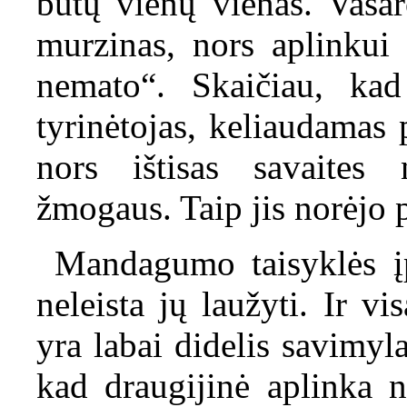
būtų vienų vienas. Vasar
murzinas, nors aplinkui 
nemato“. Skaičiau, kad
tyrinėtojas, keliaudamas
nors ištisas savaites 
žmogaus. Taip jis norėjo p
Mandagumo taisyklės į
neleista jų laužyti. Ir vi
yra labai didelis savimy
kad draugijinė aplinka 