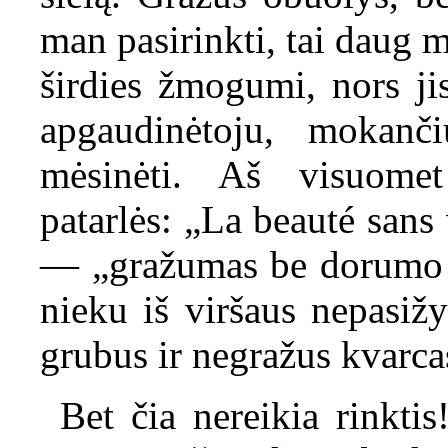
man pasirinkti, tai daug m
širdies žmogumi, nors ji
apgaudinėtoju, mokanči
mėsinėti. Aš visuomet
patarlės: „La beauté sans
— „gražumas be dorumo y
nieku iš viršaus nepasižy
grubus ir negražus kvarc
Bet čia nereikia rinktis