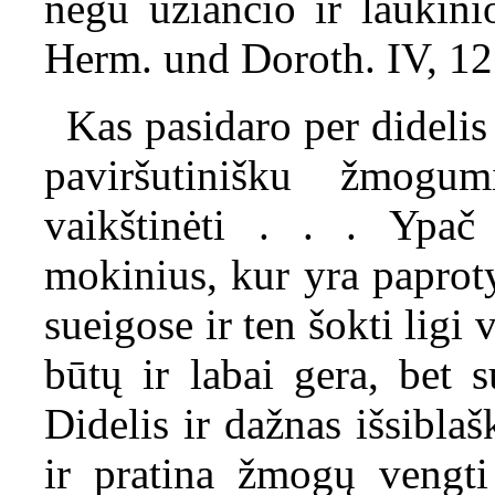
negu ūžiančio ir laukin
Herm. und Doroth. IV, 12
Kas pasidaro per didelis 
paviršutinišku žmogu
vaikštinėti . . . Ypač
mokinius, kur yra paproty
sueigose ir ten šokti ligi
būtų ir labai gera, bet 
Didelis ir dažnas išsibla
ir pratina žmogų vengti