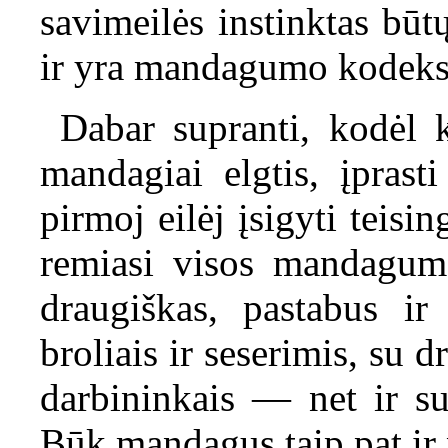
savimeilės instinktas bū
ir yra mandagumo kodekso
Dabar supranti, kodėl k
mandagiai elgtis, įprast
pirmoj eilėj įsigyti teisi
remiasi visos mandagumo
draugiškas, pastabus i
broliais ir seserimis, su 
darbininkais — net ir su
Būk mandagus taip pat ir 