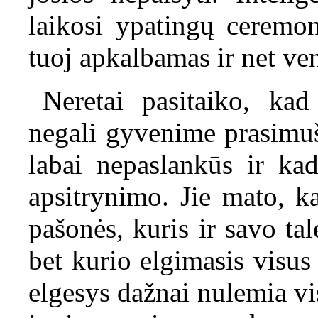
laikosi ypatingų ceremon
tuoj apkalbamas ir net ve
Neretai pasitaiko, ka
negali gyvenime prasimušt
labai nepaslankūs ir kad
apsitrynimo. Jie mato, k
pašonės, kuris ir savo ta
bet kurio elgimasis visus
elgesys dažnai nulemia v