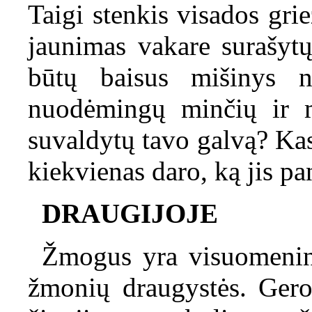
Taigi stenkis visados gri
jaunimas vakare surašytų
būtų baisus mišinys ne
nuodėmingų minčių ir m
suvaldytų tavo galvą? Kas
kiekvienas daro, ką jis pa
DRAUGIJOJE
Žmogus yra visuomeninė 
žmonių draugystės. Gero