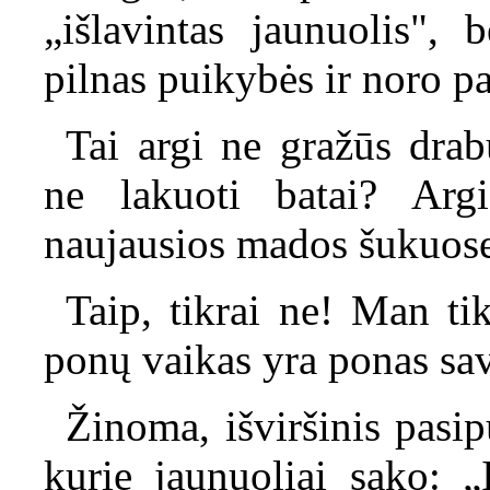
„išlavintas jaunuolis", b
pilnas puikybės ir noro pa
Tai argi ne gražūs dra
ne lakuoti batai? Arg
naujausios mados šukuos
Taip, tikrai ne! Man t
ponų vaikas yra ponas sav
Žinoma, išviršinis pasip
kurie jaunuoliai sako: 