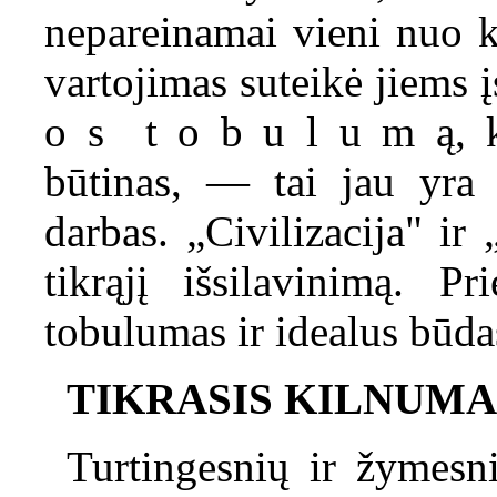
nepareinamai vieni nuo k
vartojimas suteikė jiems įs
o s t o b u l u m ą, ku
būtinas, — tai jau yra 
darbas. „Civilizacija" ir
tikrąjį išsilavinimą. P
tobulumas ir idealus būda
TIKRASIS KILNUMA
Turtingesnių ir žymesn