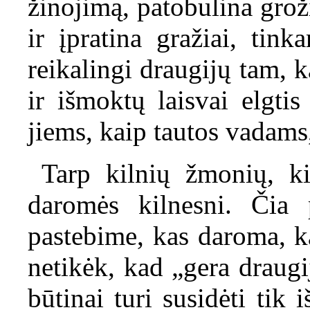
žinojimą, patobulina gro
ir įpratina gražiai, tin
reikalingi draugijų tam, k
ir išmoktų laisvai elgtis
jiems, kaip tautos vadams
Tarp kilnių žmonių, ki
daromės kilnesni. Čia
pastebime, kas daroma, k
netikėk, kad „gera draugij
būtinai turi susidėti tik