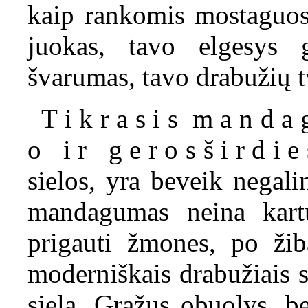
kaip rankomis mostaguosi
juokas, tavo elgesys g
švarumas, tavo drabužių t
T i k r a s i s m a n d a
o i r g e r o s š i r d i e
sielos, yra beveik negal
mandagumas neina kartu
prigauti žmones, po žiba
moderniškais drabužiais s
sielą. Gražus obuolys, b