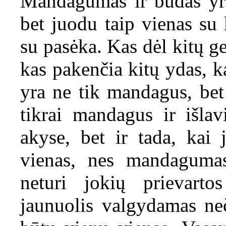
Mandagumas ir būdas yra
bet juodu taip vienas su 
su pasėka. Kas dėl kitų g
kas pakenčia kitų ydas, k
yra ne tik mandagus, bet
tikrai mandagus ir išlav
akyse, bet ir tada, kai 
vienas, nes mandagumas
neturi jokių prievart
jaunuolis valgydamas neč