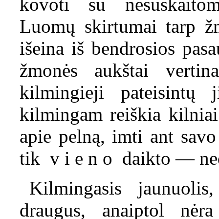
kovoti su nesuskaitoma
Luomų skirtumai tarp žm
išeina iš bendrosios pasa
žmonės aukštai vertin
kilmingieji pateisintų
kilmingam reiškia kilniai
apie pelną, imti ant savo
tik v i e n o daikto — n
Kilmingasis jaunuolis
draugus, anaiptol nėr