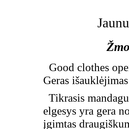
Jaunu
Ž
mo
Good clothes open a
Geras išauklėjimas ati
Tikrasis mandaguma
elgesys yra gera nori
įgimtas draugiškumas