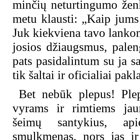
minčių neturtingumo ženk
metu klausti: „Kaip jums
Juk kiekviena tavo lanko
josios džiaugsmus, palen
pats pasidalintum su ja s
tik šaltai ir oficialiai pa
Bet nebūk plepus! Ple
vyrams ir rimtiems jau
šeimų santykius, ap
smulkmenas, nors jas ir