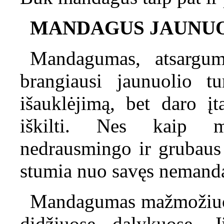
MANDAGUS JAUNUO
Mandagumas, atsargum
brangiausi jaunuolio t
išauklėjimą, bet daro įt
iškilti. Nes kaip mo
nedrausmingo ir grubaus 
stumia nuo savęs nemand
Mandagumas mažmožiuose
didžiuose dalykuose. 