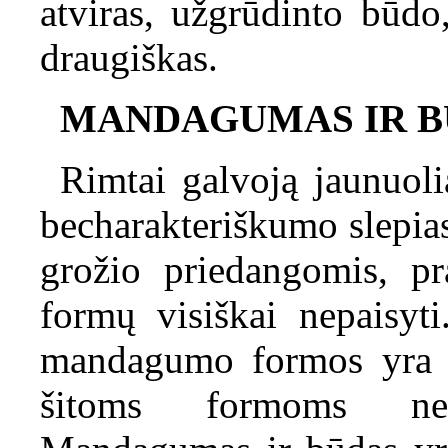
atviras, užgrūdinto būdo
draugiškas.
MANDAGUMAS IR B
Rimtai galvoją jaunuol
becharakteriškumo slepia
grožio priedangomis, pr
formų visiškai nepaisyti
mandagumo formos yra b
šitoms formoms neįs