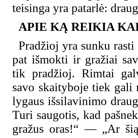
teisinga yra patarlė: drau
APIE KĄ REIKIA KA
Pradžioj yra sunku rasti
pat išmokti ir gražiai sav
tik pradžioj. Rimtai gal
savo skaityboje tiek gali
lygaus išsilavinimo draug
Turi saugotis, kad pašne
gražus oras!“ — „Ar šiąn