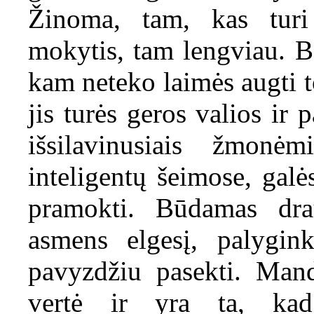
Žinoma, tam, kas tur
mokytis, tam lengviau. Bet
kam neteko laimės augti to
jis turės geros valios ir
išsilavinusiais žmonėm
inteligentų šeimose, galė
pramokti. Būdamas dra
asmens elgesį, palygin
pavyzdžiu pasekti. Man
vertė ir yra ta, kad