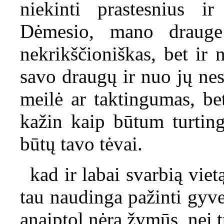
niekinti prastesnius i
Dėmesio, mano drauge
nekrikščioniškas, bet ir
savo draugų ir nuo jų nesi
meilė ar taktingumas, bet
kažin kaip būtum turting
būtų tavo tėvai.
kad ir labai svarbią vie
tau naudinga pažinti gyv
anaiptol nėra žymūs, nei t