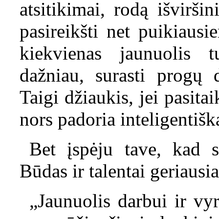
atsitikimai, rodą išvirš
pasireikšti net puikiaus
kiekvienas jaunuolis t
dažniau, surasti progų d
Taigi džiaukis, jei pasita
nors padoria inteligentišk
Bet įspėju tave, kad s
Būdas ir talentai geriausia
„Jaunuolis darbui ir vyr