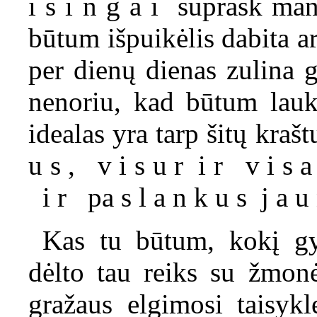
i s i n g a i suprask ma
būtum išpuikėlis dabita a
per dienų dienas zulina g
nenoriu, kad būtum lauk
idealas yra tarp šitų krašt
u s , v i s u r i r v i s a
i r pa s l a n k u s j a u n
Kas tu būtum, kokį gy
dėlto tau reiks su žmon
gražaus elgimosi taisykl