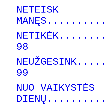
NETEISK
MANĘS..........
NETIKĖK........
98
NEUŽGESINK.....
99
NUO VAIKYSTĖS
DIENŲ..........