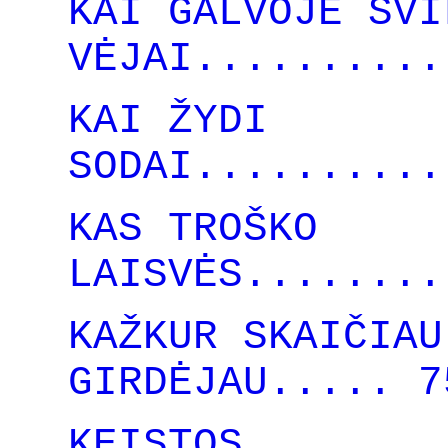
KAI GALVOJE ŠVI
VĖJAI..........
KAI ŽYDI
SODAI..........
KAS TROŠKO
LAISVĖS........
KAŽKUR SKAIČIAU
GIRDĖJAU..... 7
KEISTOS