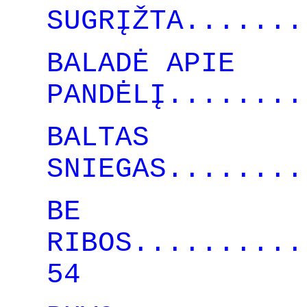
SUGRĮŽTA.......
BALADĖ APIE
PANDĖLĮ........
BALTAS
SNIEGAS........
BE
RIBOS..........
54