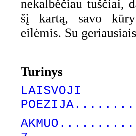
nekalbėčiau tuščiai, d
šį kartą, savo kūr
eilėmis. Su geriausiais
Turinys
LAISVOJI
POEZIJA........
AKMUO..........