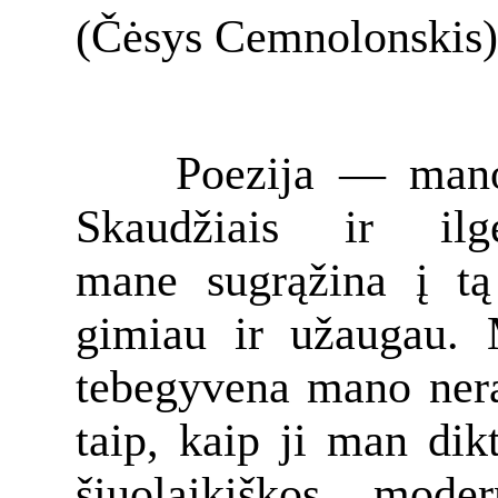
(Čėsys Cemnolonskis)
Poezija — mano 
Skaudžiais ir ilge
mane sugrąžina į tą
gimiau ir užaugau.
tebegyvena mano neram
taip, kaip ji man dik
šiuolaikiškos moder