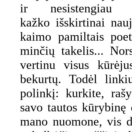
ir nesistengiau
kažko išskirtinai nau
kaimo pamiltais poet
minčių takelis... Nor
vertinu visus kūrėju
bekurtų. Todėl linki
polinkį: kurkite, raš
savo tautos kūrybinę 
mano nuomone, vis da