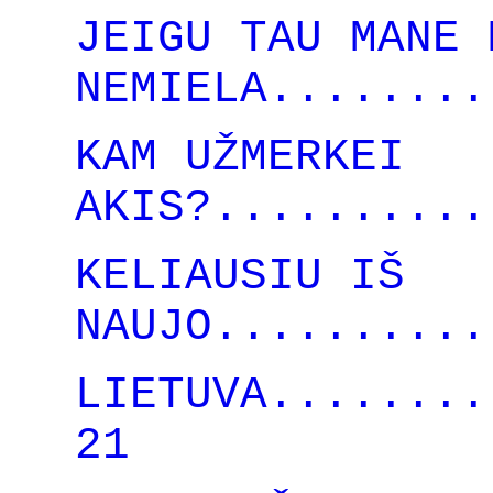
JEIGU TAU MANE 
NEMIELA........
KAM UŽMERKEI
AKIS?..........
KELIAUSIU IŠ
NAUJO..........
LIETUVA........
21