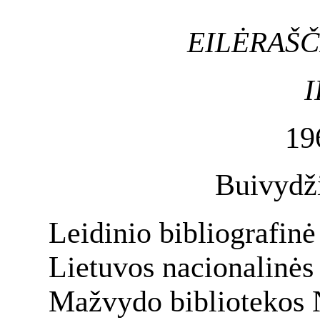
EILĖRAŠČ
I
19
Buivydž
Leidinio bibliografin
Lietuvos nacionalinė
Mažvydo bibliotekos N