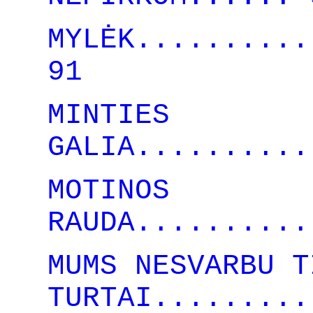
MYLĖK..........
91
MINTIES
GALIA..........
MOTINOS
RAUDA..........
MUMS NESVARBU T
TURTAI.........