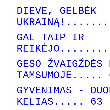
DIEVE, GELBĖK
UKRAINĄ!.......
GAL TAIP IR
REIKĖJO........
GESO ŽVAIGŽDĖS 
TAMSUMOJE..... 
GYVENIMAS - DUO
KELIAS..... 63