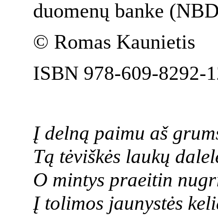
duomenų banke (NBD
© Romas Kaunietis
ISBN 978-609-8292-1
Į delną paimu aš grums
Tą tėviškės laukų dalelę
O mintys praeitin nugr
Į tolimos jaunystės keli