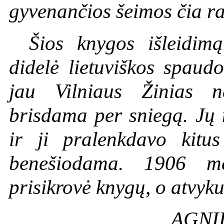
gyvenančios šeimos čia ras
Šios knygos išleidi
didelė lietuviškos spaudo
jau Vilniaus Žinias 
brisdama per sniegą. Jų
ir ji pralenkdavo kitu
benešiodama. 1906 me
prisikrovė knygų, o atvyku
AGNI