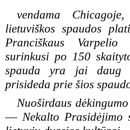
vendama Chicagoje, 
lietuviškos spaudos plat
Pranciškaus Varpelio 
surinkusi po 150 skaityto
spauda yra jai daug d
prisideda prie šios spaud
Nuoširdaus dėkingumo n
—
Nekalto Prasidėjimo 