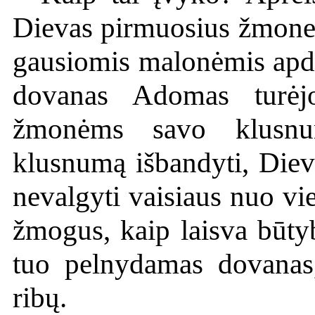
Dievas pirmuosius žmone
gausiomis malonėmis apdo
dovanas Adomas turėj
žmonėms savo klusnu
klusnumą išbandyti, Diev
nevalgyti vaisiaus nuo vi
žmogus, kaip laisva būtyb
tuo pelnydamas dovanas, 
ribų.