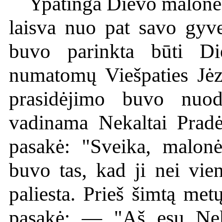
Ypatinga Dievo malone
laisva nuo pat savo gyve
buvo parinkta būti D
numatomų Viešpaties Jėz
prasidėjimo buvo nuod
vadinama Nekaltai Pradė
pasakė: "Sveika, malonė
buvo tas, kad ji nei vi
paliesta. Prieš šimtą met
pasakė: — "Aš esu Neka