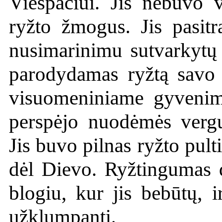
Viešpačiui. Jis nebuvo 
ryžto žmogus. Jis pasitr
nusimarinimu sutvarkytų 
parodydamas ryžtą savo
visuomeniniame gyvenime 
perspėjo nuodėmės vergu
Jis buvo pilnas ryžto pulti 
dėl Dievo. Ryžtingumas 
blogiu, kur jis bebūtų, 
užklumpantį.