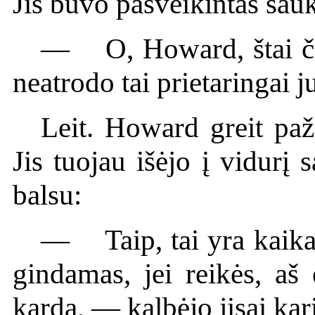
Jis buvo pasveikintas šau
— O, Howard, štai čia 
neatrodo tai prietaringai 
Leit. Howard greit paži
Jis tuojau išėjo į vidurį s
balsu:
— Taip, tai yra kaikas
gindamas, jei reikės, aš 
kardą, — kalbėjo jisai kar