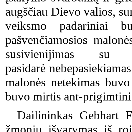
augščiau Dievo valios, su
veiksmo padariniai b
pašvenčiamosios malonės
susivienijimas s
pasidarė nebepasiekiamas
malonės netekimas buvo 
buvo mirtis ant-prigimtini
Dailininkas Gebhart F
žmonių išvarymas iš roj