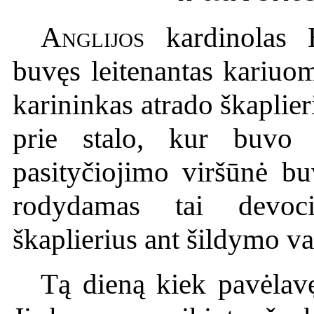
Anglijos
kardinolas
buvęs leitenantas kariuo
karininkas atrado škaplieri
prie stalo, kur buvo 
pasityčiojimo viršūnė bu
rodydamas tai devoci
škaplierius ant šildymo v
Tą dieną kiek pavėlavę