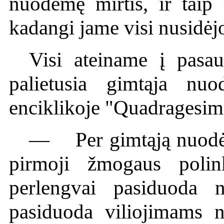
nuodėmę mirtis, ir taip 
kadangi jame visi nusidėj
Visi ateiname į pasa
palietusia gimtąja nu
enciklikoje "Quadragesi
— Per gimtąją nuodėmę
pirmoji žmogaus poli
perlengvai pasiduoda n
pasiduoda viliojimams n