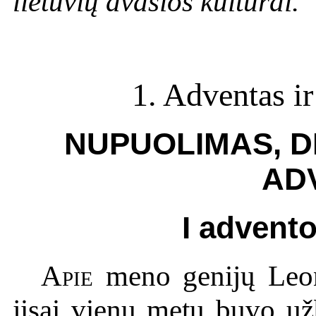
lietuvių dvasios kultūrai.
1. Adventas ir
NUPUOLIMAS, D
AD
I advent
Apie
meno genijų Leon
jisai vienu metu buvo už