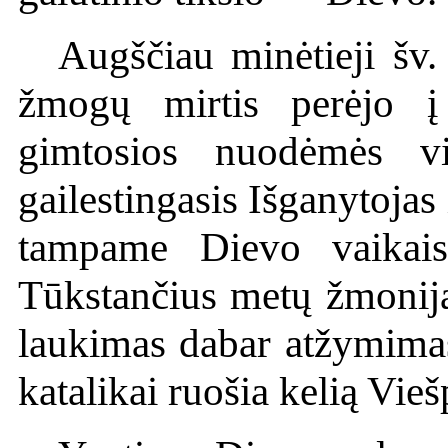
Augščiau minėtieji šv.
žmogų mirtis perėjo į
gimtosios nuodėmės v
gailestingasis Išganytojas 
tampame Dievo vaikais
Tūkstančius metų žmonija
laukimas dabar atžymimas
katalikai ruošia kelią Viešp