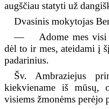
augščiau statyti už dangi
Dvasinis mokytojas Ber
— Adome mes visi bu
dėl to ir mes, ateidami į
padarinius.
Šv. Ambraziejus pr
kiekviename iš mūsų, o
visiems žmonėms perėjo 