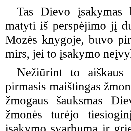
Tas Dievo įsakymas b
matyti iš perspėjimo jį 
Mozės knygoje, buvo pirm
mirs, jei to įsakymo neįv
Nežiūrint to aiškaus 
pirmasis maištingas žmon
žmogaus šauksmas Diev
žmonės turėjo tiesiogi
įsakymo svarbumą ir grie