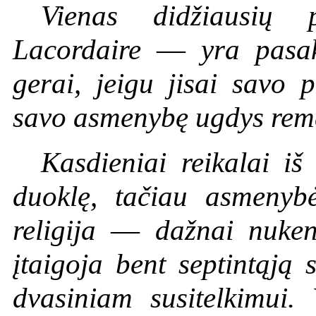
Vienas didžiausių p
Lacordaire
—
yra pasa
gerai, jeigu jisai savo
savo asmenybę ugdys remd
Kasdieniai reikalai iš
duoklę, tačiau asmenyb
religija
—
dažnai nuken
įtaigoja bent septintąją s
dvasiniam susitelkimui.