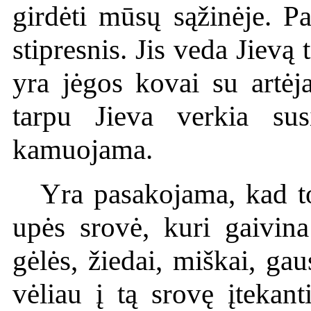
girdėti mūsų sąžinėje. 
stipresnis. Jis veda Jievą
yra jėgos kovai su artėj
tarpu Jieva verkia susi
kamuojama.
Yra pasakojama, kad to
upės srovė, kuri gaivin
gėlės, žiedai, miškai, ga
vėliau į tą srovę įtekan