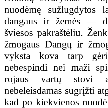
nuodėmę sužlugdytos la
dangaus ir žemės — di
šviesos pakraštėliu. Žen
žmogaus Dangų ir žmogu
vyksta kova tarp gėri
nebespindi nei maži spin
rojaus vartų stovi 
nebeleisdamas sugrįžti atg
kad po kiekvienos nuodė