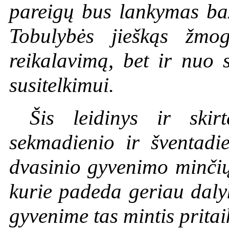
pareigų bus lankymas baž
Tobulybės jieškąs žmo
reikalavimą, bet ir nuo 
susitelkimui.
Šis leidinys ir skir
sekmadienio ir šventadi
dvasinio gyvenimo minčių 
kurie padeda geriau dalyk
gyvenime tas mintis pritaik