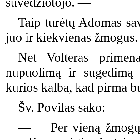
suvedžiotojo. —
Taip turėtų Adomas sav
juo ir kiekvienas žmogus.
Net Volteras primen
nupuolimą ir sugedimą 
kurios kalba, kad pirma b
Šv. Povilas sako:
— Per vieną žmogų nu