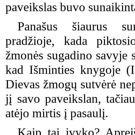
paveikslas buvo sunaikint
Panašus šiaurus su
pradžioje, kada piktos
žmonės sugadino savyje s
kad Išminties knygoje (I
Dievas žmogų sutvėrė nep
jį savo paveikslan, tačia
atėjo mirtis į pasaulį.
Kaip tai įvyko? Aprei