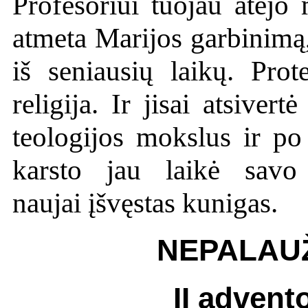
Profesoriui tuojau atėjo 
atmeta Marijos garbinimą,
iš seniausių laikų. Prote
religija. Ir jisai atsiver
teologijos mokslus ir po
karsto jau laikė savo
naujai įšvęstas kunigas.
NEPALAU
II advent