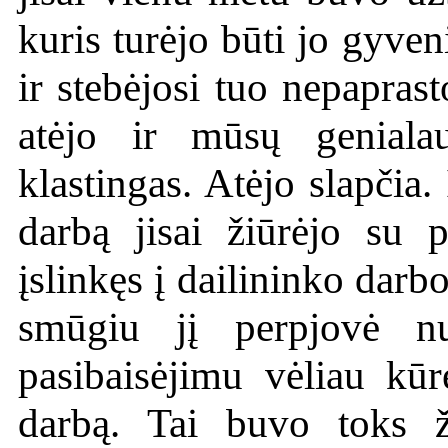
kuris turėjo būti jo gyven
ir stebėjosi tuo nepaprast
atėjo ir mūsų genialau
klastingas. Atėjo slapčia
darbą jisai žiūrėjo su 
įslinkęs į dailininko darbo
smūgiu jį perpjovė n
pasibaisėjimu vėliau kūr
darbą. Tai buvo toks ž