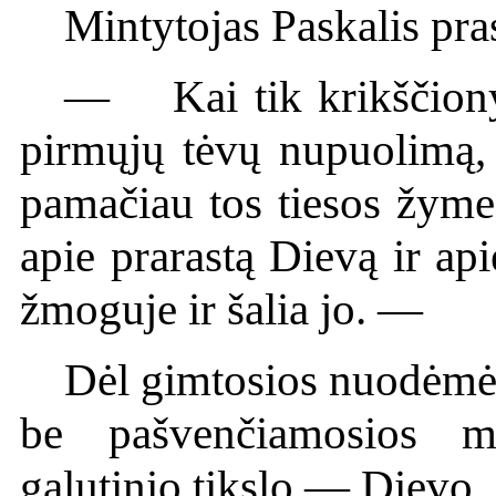
Mintytojas Paskalis pra
— Kai tik krikščiony
pirmųjų tėvų nupuolimą, 
pamačiau tos tiesos žymes
apie prarastą Dievą ir ap
žmoguje ir šalia jo. —
Dėl gimtosios nuodėmės 
be pašvenčiamosios m
galutinio tikslo — Dievo.