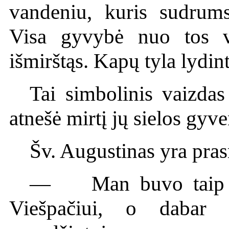
vandeniu, kuris sudrumsč
Visa gyvybė nuo tos vi
išmirštąs. Kapų tyla lydin
Tai simbolinis vaizda
atnešė mirtį jų sielos gyv
Šv. Augustinas yra pra
— Man buvo taip ge
Viešpačiui, o dabar 