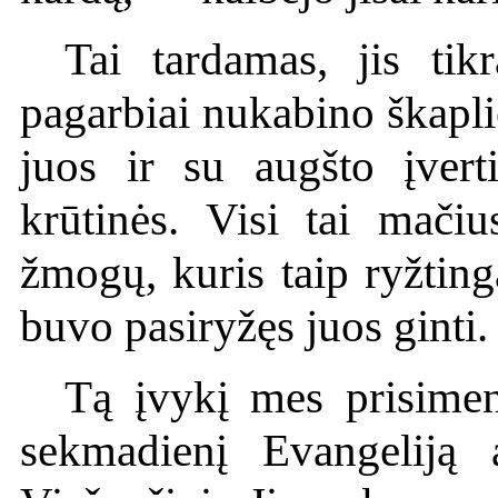
Tai tardamas, jis tik
pagarbiai nukabino škapl
juos ir su augšto įver
krūtinės. Visi tai mačius
žmogų, kuris taip ryžting
buvo pasiryžęs juos ginti.
Tą įvykį mes prisime
sekmadienį Evangeliją 