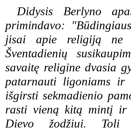
Didysis Berlyno apa
primindavo: "Būdingiaus
jisai apie religiją ne
Šventadienių susikaup
savaitę religine dvasia gy
patarnauti ligoniams ir 
išgirsti sekmadienio pamo
rasti vieną kitą mintį i
Dievo žodžiui. Toli 