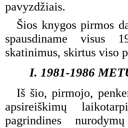
pavyzdžiais.
Šios knygos pirmos dal
spausdiname visus 1
skatinimus, skirtus viso
I. 1981-1986 M
Iš šio, pirmojo, penke
apsireiškimų laikota
pagrindines nurodym