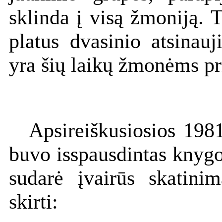
sklinda į visą žmoniją.
platus dvasinio atsinau
yra šių laikų žmonėms pr
Apsireiškusiosios 198
buvo isspausdintas knyg
sudarė įvairūs skatini
skirti: