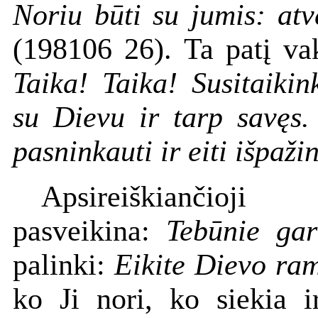
Noriu būti su jumis: atve
(198106 26). Ta patį va
Taika! Taika! Susitaikink
su Dievu ir tarp savęs. 
pasninkauti ir eiti išpažin
Apsireiškiančioji
pasveikina:
Tebūnie gar
palinki:
Eikite Dievo ra
ko Ji nori, ko siekia i