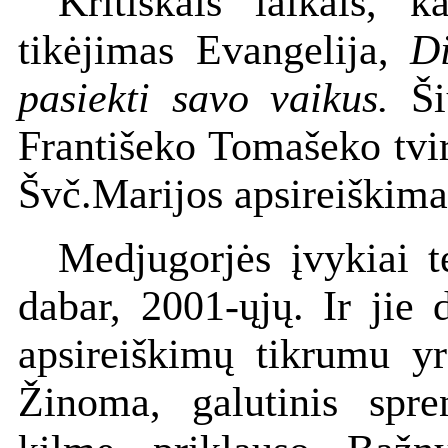
Kritiškais laikais, 
tikėjimas Evangelija,
Di
pasiekti savo vaikus.
Šių
Františeko Tomašeko tvir
Švč.Marijos apsireiškima
Medjugorjės įvykiai t
dabar, 2001-ųjų. Ir jie 
apsireiškimų tikrumu yr
Žinoma, galutinis spr