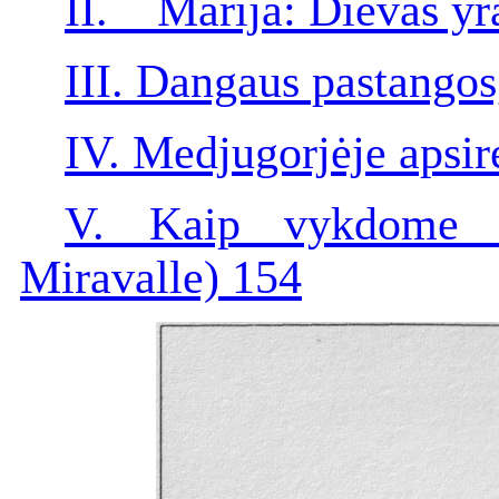
II. Marija: Dievas yr
III. Dangaus pastango
IV. Medjugorjėje apsi
V. Kaip vykdome M
Miravalle) 154