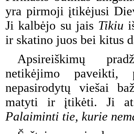
yra pirmoji įtikėjusi Di
Ji kalbėjo su jais
Tikiu
i
ir skatino juos bei kitus 
Apsireiškimų pradž
netikėjimo paveikti,
nepasirodytų viešai ba
matyti ir įtikėti. Ji 
Palaiminti tie, kurie nema