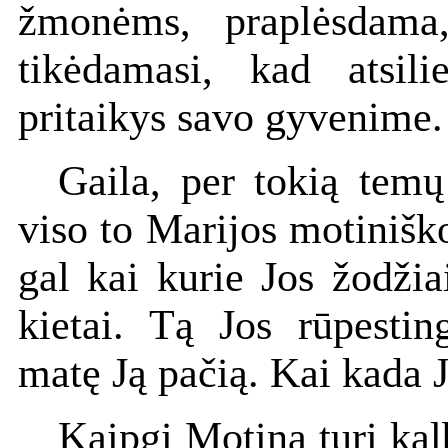
žmonėms, praplėsdama
tikėdamasi, kad atsilie
pritaikys savo gyvenime.
Gaila, per tokią temų
viso to Marijos motiniš
gal kai kurie Jos žodži
kietai. Tą Jos rūpestin
matę Ją pačią. Kai kada Ji
Kaipgi Motina turi kal