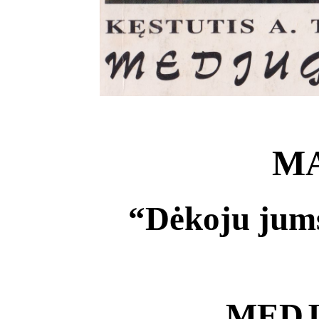
MA
“Dėkoju jums
MEDJ