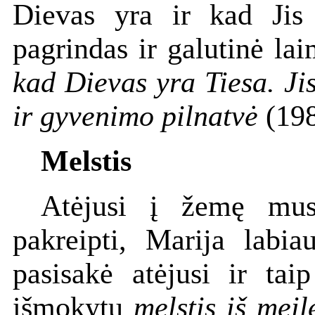
Dievas yra ir kad Ji
pagrindas ir galutinė la
kad Dievas yra Tiesa. Jis
ir gyvenimo pilnatvė
(198
Melstis
Atėjusi į žemę mus 
pakreipti, Marija labiau
pasisakė atėjusi ir tai
išmokytų
melstis iš meil