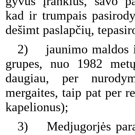
gyvus įrankius, savo pač
kad ir trumpais pasirody
dešimt paslapčių, tepasiro
2) jaunimo maldos i
grupes, nuo 1982 metų
daugiau, per nurodym
mergaites, taip pat per r
kapelionus);
3) Medjugorjės para