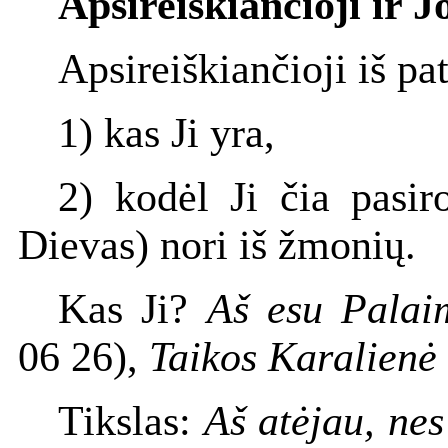
Apsireiškiančioji ir J
Apsireiškiančioji iš pa
1) kas Ji yra,
2) kodėl Ji čia pasiro
Dievas) nori iš žmonių.
Kas Ji?
Aš esu Palai
06 26),
Taikos Karalienė
Tikslas:
Aš atėjau, nes