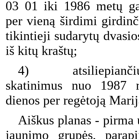
03 01 iki 1986 metų ga
per vieną širdimi girdinč
tikintieji sudarytų dvas
iš kitų kraštų;
4) atsiliepiančiu
skatinimus nuo 1987 
dienos per regėtoją Marij
Aiškus planas - pirma 
jaunimo grupės, parapi