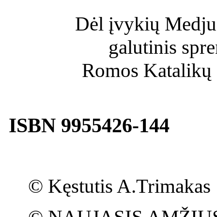
Dėl įvykių Medju
galutinis spr
Romos Katalikų 
ISBN 9955426-144
© Kęstutis A.Trimakas