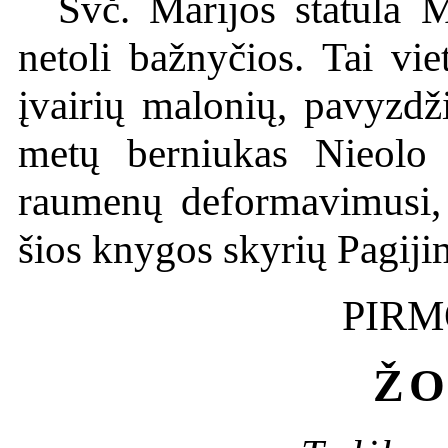
Švč. Marijos statula M
netoli bažnyčios. Tai vie
įvairių malonių, pavyzdži
metų berniukas Nieolo 
raumenų deformavimusi, a
šios knygos skyrių Pagiji
PIRM
ŽO