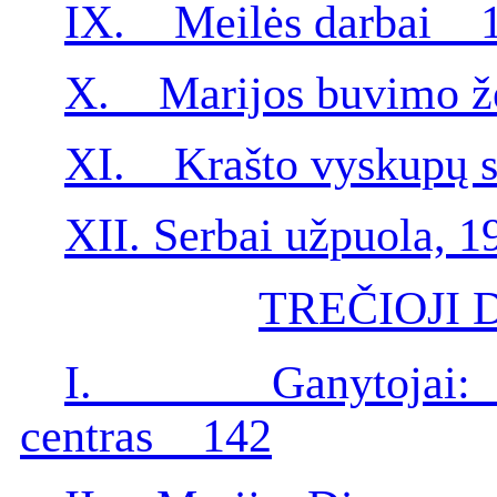
IX. Meilės darbai 
X. Marijos buvimo 
XI. Krašto vyskupų 
XII. Serbai užpuola,
TREČIOJI 
I. Ganytojai: M
centras 142