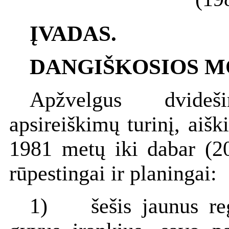
ĮVADAS.
DANGIŠKOSIOS 
Apžvelgus dvideš
apsireiškimų turinį, aišk
1981 metų iki dabar (20
rūpestingai ir planingai:
1) šešis jaunus reg