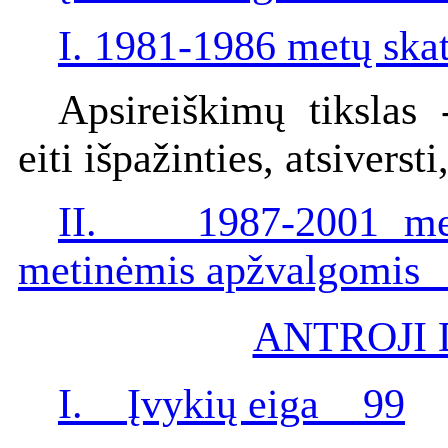
I. 1981-1986 metų sk
Apsireiškimų tikslas -
eiti išpažinties, atsiversti
II. 1987-2001 metų
metinėmis apžvalgomis
ANTROJI 
I. Įvykių eiga 99