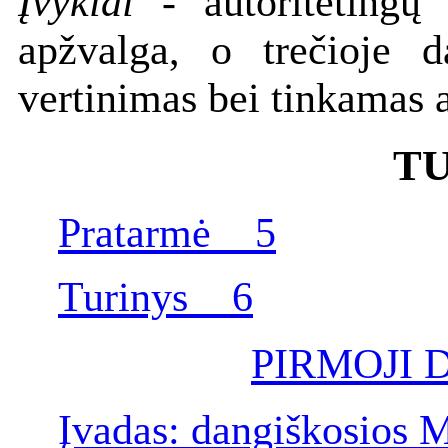
Įvykiai
- autoritetingų 
apžvalga, o trečioje 
vertinimas bei tinkamas a
T
Pratarmė 5
Turinys 6
PIRMOJI 
Įvadas: dangiškosios