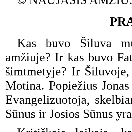
© NAUJASIS AMŽIU
PR
Kas buvo Šiluva mūs
amžiuje? Ir kas buvo Fa
šimtmetyje? Ir Šiluvoje,
Motina. Popiežius Jonas 
Evangelizuotoja, skelbia
Sūnus ir Josios Sūnus yr