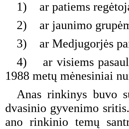
1) ar patiems regėtoja
2) ar jaunimo grupėm
3) ar Medjugorjės par
4) ar visiems pasaul
1988 metų mėnesiniai n
Anas rinkinys buvo su
dvasinio gyvenimo sritis
ano rinkinio temų sant