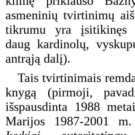
kilmę priklauso Bažny
asmeninių tvirtinimų ai
tikrumu yra įsitikinęs
daug kardinolų, vyskup
antrąją dalį).
Tais tvirtinimais remd
knygą (pirmoji, pava
išspausdinta 1988 meta
Marijos 1987-2001 m. 