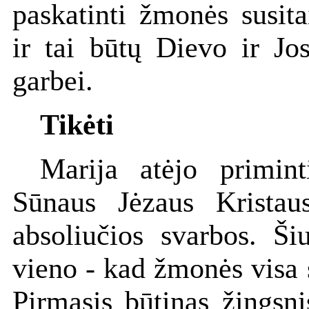
paskatinti žmonės susita
ir tai būtų Dievo ir Jo
garbei.
Tikėti
Marija atėjo primi
Sūnaus Jėzaus Kristau
absoliučios svarbos. Š
vieno - kad žmonės visa s
Pirmasis būtinas žingsni