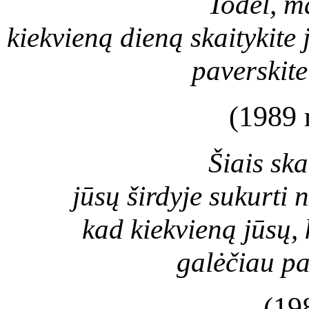
Todėl, m
kiekvieną dieną skaitykit
paverskite
(1989 
Šiais sk
jūsų širdyje sukurti
kad kiekvieną jūsų,
galėčiau pa
(19