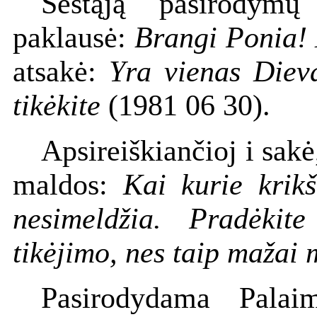
Šeštąją pasirodymų
paklausė:
Brangi Ponia! 
atsakė:
Yra vienas Dieva
tikėkite
(1981 06 30).
Apsireiškiančioj i sakė
maldos:
Kai kurie krikš
nesimeldžia. Pradėkit
tikėjimo, nes taip mažai 
Pasirodydama Palaim