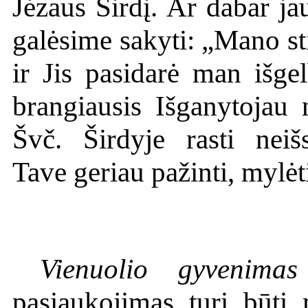
Jėzaus Širdį. Ar dabar ja
galėsime sakyti: „Mano st
ir Jis pasidarė man išge
brangiausis Išganytojau
Švč. Širdyje rasti nei
Tave geriau pažinti, mylėti
Vienuolio gyvenima
pasiaukojimas turi būti