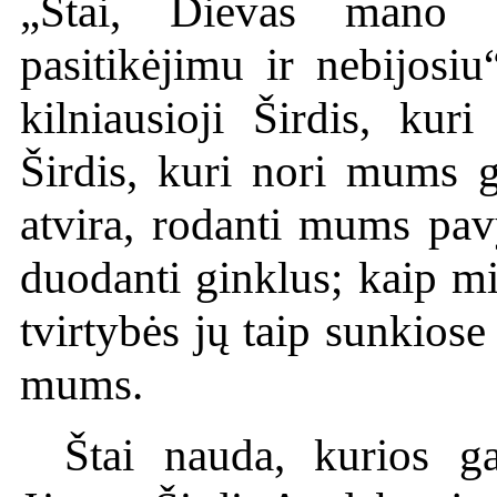
„Štai, Dievas mano g
pasitikėjimu ir nebijosiu
kilniausioji Širdis, ku
Širdis, kuri nori mums g
atvira, rodanti mums pavy
duodanti ginklus; kaip m
tvirtybės jų taip sunkiose
mums.
Štai nauda, kurios 