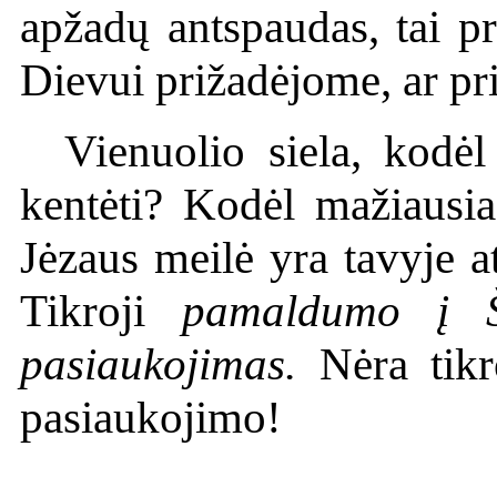
apžadų antspaudas, tai p
Dievui prižadėjome, ar pr
Vienuolio siela, kodėl 
kentėti? Kodėl mažiausia
Jėzaus meilė yra tavyje at
Tikroji
pamaldumo į Š
pasiaukojimas.
Nėra tikr
pasiaukojimo!