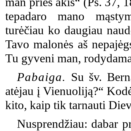
man prieš akis“ (Ps. 37, 
tepadaro mano mąstym
turėčiau ko daugiau naud
Tavo malonės aš nepajėgs
Tu gyveni man, rodydamas
Pabaiga.
Su šv. Bern
atėjau į Vienuoliją?“ Kod
kito, kaip tik tarnauti Diev
Nusprendžiau: dabar pr