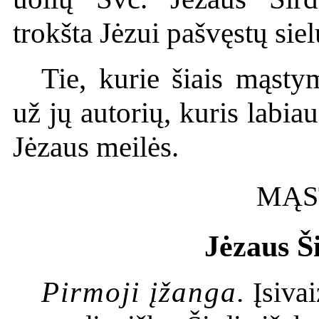
trokšta Jėzui pašvęstų sie
Tie, kurie šiais mąsty
už jų autorių, kuris labiau
Jėzaus meilės.
MĄS
Jėzaus Ši
Pirmoji įžanga.
Įsivai