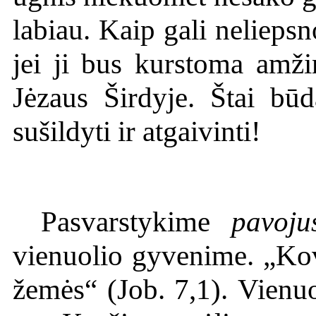
labiau. Kaip gali nelieps
jei ji bus kurstoma amži
Jėzaus Širdyje. Štai būd
sušildyti ir atgaivinti!
Pasvarstykime
pavoju
vienuolio gyvenime. „Ko
žemės“ (Job. 7,1). Vienuo