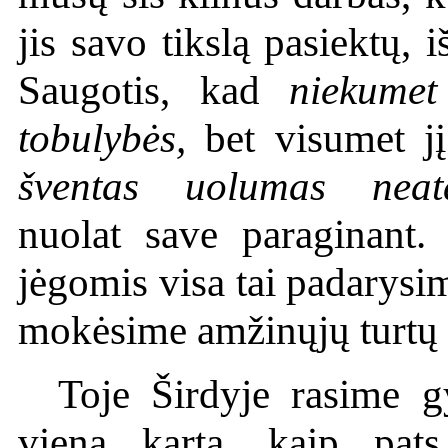
jis savo tikslą pasiektų, 
Saugotis, kad
niekumet
tobulybės,
bet visumet jį
šventas uolumas neata
nuolat save paraginant.
jėgomis visa tai padarysi
mokėsime amžinųjų turtų i
Toje Širdyje rasime g
vieną kartą, kaip pats