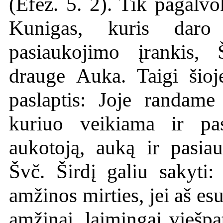
(Efez. 5. 2). Tik pagalvo
Kunigas, kuris dar
pasiaukojimo įrankis,
drauge Auka. Taigi šioje
paslaptis: Joje randame v
kuriuo veikiama ir pas
aukotoją, auką ir pasia
Švč. Širdį galiu sakyt
amžinos mirties, jei aš es
amžinai, laimingai viešpa