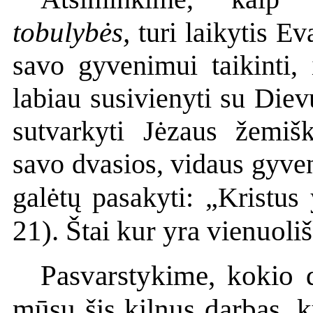
tobulybės,
turi laikytis Ev
savo gyvenimui taikinti, 
labiau susivienyti su Die
sutvarkyti Jėzaus žemiš
savo dvasios, vidaus gyven
galėtų pasakyti: „Kristu
21). Štai kur yra vienuol
Pasvarstykime, kokio d
mūsų šis kilnus darbas, ku