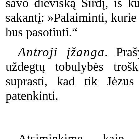
savo dievišką Širdį, iš k
sakantį: »Palaiminti, kurie 
bus pasotinti.“
Antroji įžanga
.
Prašy
uždegtų tobulybės troš
suprasti, kad tik Jėzu
patenkinti.
Atsiminkime, kai