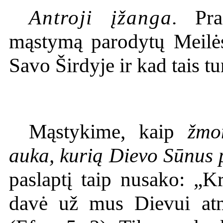
Antroji įžanga.
Praš
mąstymą parodytų Meilės
Savo Širdyje ir kad tais t
Mąstykime, kaip
žmo
auka, kurią Dievo Sūnus 
paslaptį taip nusako: „K
davė už mus Dievui atn