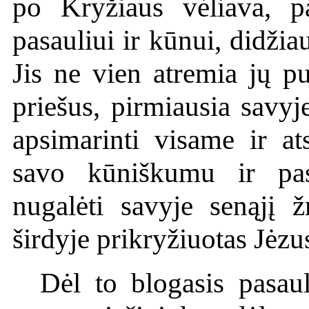
po Kryžiaus vėliava, p
pasauliui ir kūnui, didži
Jis ne vien atremia jų p
priešus, pirmiausia savy
apsimarinti visame ir a
savo kūniškumu ir pas
nugalėti savyje senąjį 
širdyje prikryžiuotas Jėzu
Dėl to blogasis pasaul