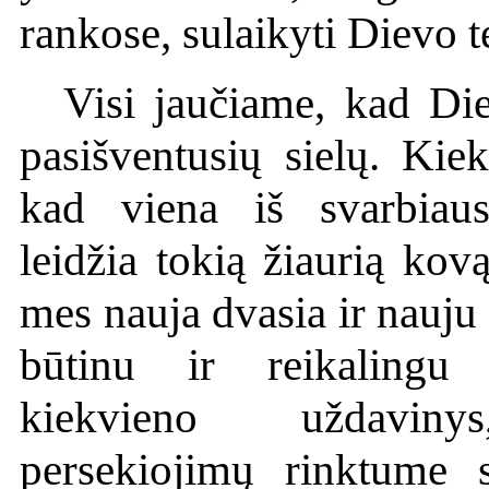
rankose, sulaikyti Dievo t
Visi jaučiame, kad Die
pasišventusių sielų. Kie
kad viena iš svarbiaus
leidžia tokią žiaurią kov
mes nauja dvasia ir nauju
būtinu ir reikaling
kiekvieno uždavi
persekiojimų rinktume s