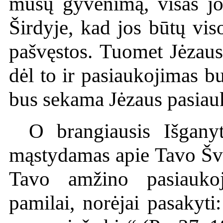
mūsų gyvenimą, visas jo
Širdyje, kad jos būtų vi
pašvęstos. Tuomet Jėzaus
dėl to ir pasiaukojimas bu
bus sekama Jėzaus pasiau
O brangiausis Išgany
mąstydamas apie Tavo Švč
Tavo amžino pasiauko
pamilai, norėjai pasakyt