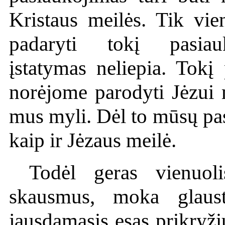
Kristaus meilės. Tik vi
padaryti tokį pasia
įstatymas neliepia. Tokį
norėjome parodyti Jėzui 
mus myli. Dėl to mūsų pas
kaip ir Jėzaus meilė.
Todėl geras vienuol
skausmus, moka glaust
jausdamasis esąs prikryži