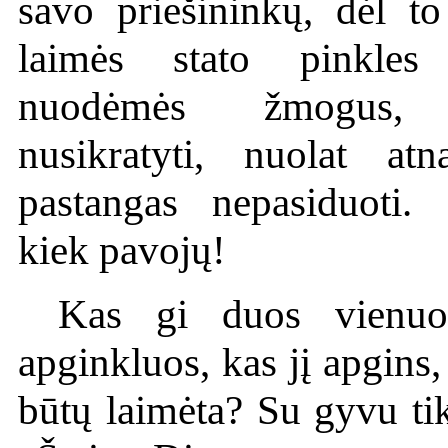
savo priešininkų, dėl 
laimės stato pinkles
nuodėmės žmogus, 
nusikratyti, nuolat a
pastangas nepasiduoti.
kiek pavojų!
Kas gi duos vienuol
apginkluos, kas jį apgins
būtų laimėta? Su gyvu tik