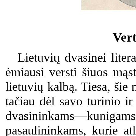
Vert
Lietuvių dvasinei litera
ėmiausi versti šiuos mąs
lietuvių kalbą. Tiesa, ši
tačiau dėl savo turinio i
dvasininkams—kun
pasaulininkams, kurie at