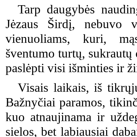
Tarp daugybės naudin
Jėzaus Širdį, nebuvo vi
vienuoliams, kuri, mą
šventumo turtų, sukrautų 
paslėpti visi išminties ir ž
Visais laikais, iš tikr
Bažnyčiai paramos, tikinč
kuo atnaujinama ir užd
sielos, bet labiausiai daba