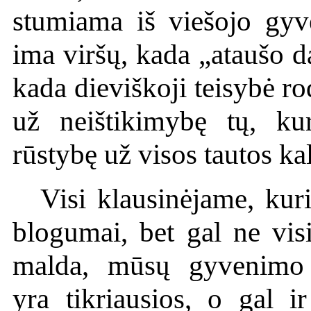
stumiama iš viešojo gyv
ima viršų, kada „ataušo d
kada dieviškoji teisybė ro
už neištikimybę tų, ku
rūstybę už visos tautos kal
Visi klausinėjame, kur
blogumai, bet gal ne vi
malda, mūsų gyvenimo 
yra tikriausios, o gal i