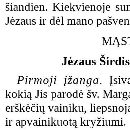
šiandien. Kiekvienoje su
Jėzaus ir dėl mano pašven
MĄST
Jėzaus Širdis
Pirmoji įžanga.
Įsiva
kokią Jis parodė šv. Marg
erškėčių vainiku, liepsnoj
ir apvainikuotą kryžiumi.