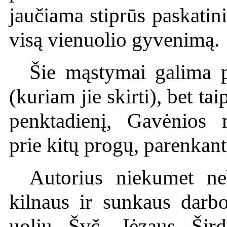
jaučiama stiprūs paskatini
visą vienuolio gyvenimą.
Šie mąstymai galima p
(kuriam jie skirti), bet t
penktadienį, Gavėnios 
prie kitų progų, parenkan
Autorius niekumet ne
kilnaus ir sunkaus darbo
uolių Švč. Jėzaus Širdi