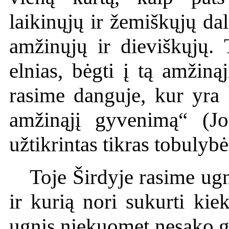
laikinųjų ir žemiškųjų da
amžinųjų ir dieviškųjų. 
elnias, bėgti į tą amžinąj
rasime danguje, kur yra „
amžinąjį gyvenimą“ (Jo
užtikrintas tikras tobulyb
Toje Širdyje rasime ugn
ir kurią nori sukurti kie
ugnis niekuomet nesako gan