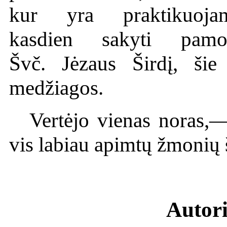
kur yra praktikuoja
kasdien sakyti pamok
Švč. Jėzaus Širdį, ši
medžiagos.
Vertėjo vienas noras,—
vis labiau apimtų žmonių š
Autor