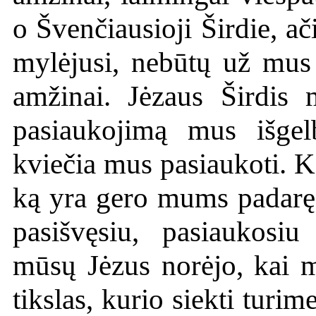
o Švenčiausioji Širdie, a
mylėjusi, nebūtų už mus
amžinai. Jėzaus Širdis
pasiaukojimą mus išgel
kviečia mus pasiaukoti. K
ką yra gero mums padaręs
pasišvęsiu, pasiaukosi
mūsų Jėzus norėjo, kai m
tikslas, kurio siekti turi