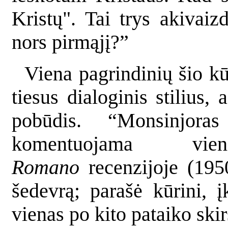
Kristų". Tai trys akivaiz
nors pirmąjį?”
Viena pagrindinių šio kū
tiesus dialoginis stilius,
pobūdis. “Monsinjor
komentuojama v
Romano
recenzijoje (195
šedevrą; parašė kūrini, įk
vienas po kito pataiko skir