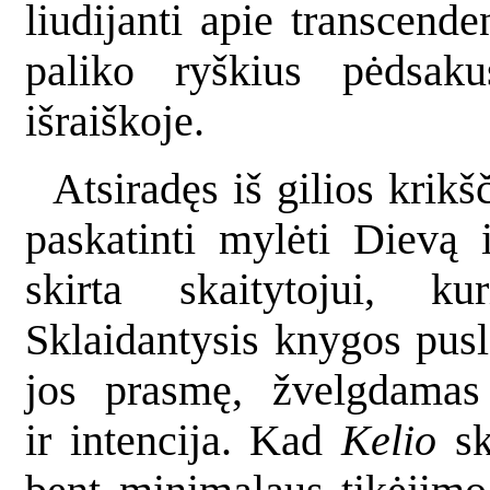
liudijanti apie transcen
paliko ryškius pėdsakus
išraiškoje.
Atsiradęs iš gilios krikš
paskatinti mylėti Dievą
skirta skaitytojui, k
Sklaidantysis knygos pusla
jos prasmę, žvelgdamas 
ir intencija. Kad
Kelio
sk