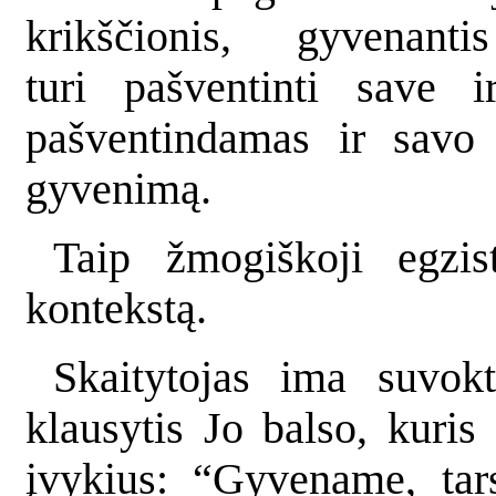
krikščionis, gyvenant
turi pašventinti save i
pašventindamas ir savo 
gyvenimą.
Taip žmogiškoji egzist
kontekstą.
Skaitytojas ima suvok
klausytis Jo balso, kuri
įvykius: “Gyvename, tars