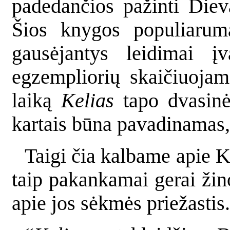
padedančios pažinti Diev
Šios knygos populiarumą
gausėjantys leidimai įv
egzempliorių skaičiuojam
laiką
Kelias
tapo dvasinės
kartais būna pavadinamas,
Taigi čia kalbame apie Ke
taip pakankamai gerai ži
apie jos sėkmės priežastis.