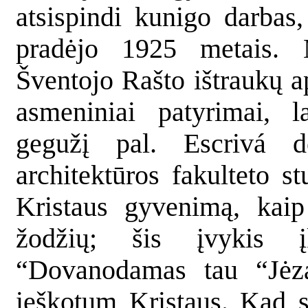
atsispindi kunigo darbas
pradėjo 1925 metais. 
Šventojo Rašto ištraukų 
asmeniniai patyrimai, 
gegužį pal. Escrivá 
architektūros fakulteto 
Kristaus gyvenimą, kaip
žodžių; šis įvykis
“Dovanodamas tau “Jėza
ieškotum Kristaus. Kad 