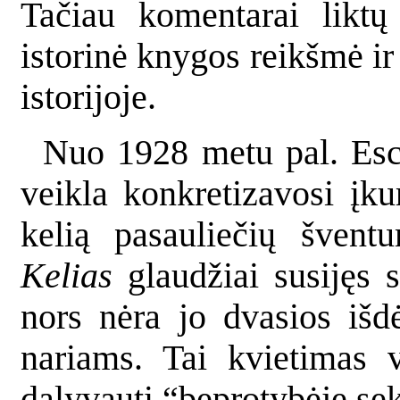
Tačiau komentarai liktų
istorinė knygos reikšmė ir
istorijoje.
Nuo 1928 metu pal. Esc
veikla konkretizavosi įku
kelią pasauliečių švent
Kelias
glaudžiai susijęs 
nors nėra jo dvasios išd
nariams. Tai kvietimas 
dalyvauti “beprotybėje sek