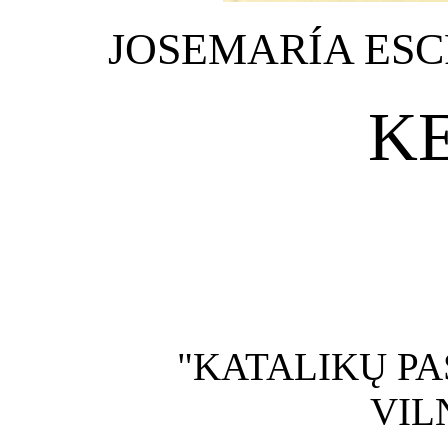
JOSEMARÍA ES
K
"KATALIKŲ PA
VIL