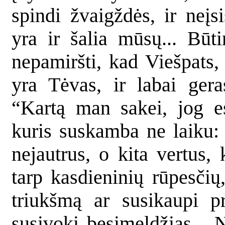
spindi žvaigždės, ir neį
yra ir šalia mūsų... Būti
nepamiršti, kad Viešpats,
yra Tėvas, ir labai ger
“Kartą man sakei, jog es
kuris suskamba ne laiku: 
nejautrus, o kita vertus, 
tarp kasdieninių rūpesčių
triukšmą ar susikaupi pr
susivoki besimeldžiąs... 