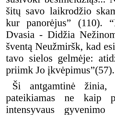
šitų savo laikrodžio ska
kur panorėjus” (110). 
Dvasia - Didžia Nežinomą
šventą Neužmiršk, kad esi
tavo sielos gelmėje: atid
priimk Jo įkvėpimus”(57).
Ši antgamtinė žinia
pateikiamas ne kaip pa
intensyvaus gyvenimo i