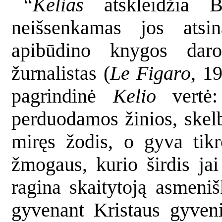
“
Kelias
atskleidžia B
neišsenkamas jos atsi
apibūdino knygos dar
žurnalistas (
Le Figaro
, 1
pagrindinė
Kelio
vertė:
perduodamos žinios, skelb
miręs žodis, o gyva tikr
žmogaus, kurio širdis ja
ragina skaitytoją asmenišk
gyvenant Kristaus gyven