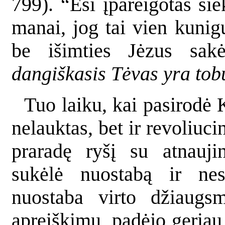
799). “Esi įpareigotas sie
manai, jog tai vien kunig
be išimties Jėzus sa
dangiškasis Tėvas yra tob
Tuo laiku, kai pasirodė 
nelauktas, bet ir revoliuci
praradę ryšį su atnauji
sukėlė nuostabą ir nes
nuostaba virto džiaug
apreiškimu, padėjo geriau