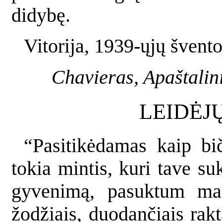
didybę.
Vitorija, 1939-ųjų švent
Chavieras, Apaštalini
LEIDĖJ
“Pasitikėdamas kaip biči
tokia mintis, kuri tave suk
gyvenimą, pasuktum mald
žodžiais, duodančiais raktą