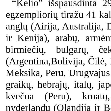
“Kelio” išspausdinta 
egzempliorių tiražu 41 kal
anglų (Airija, Australija, 
ir Kenija), arabų, armėn
birmiečių, bulgarų, če
(Argentina,Bolivija, Čilė,
Meksika, Peru, Urugvajus i
graikų, hebrajų, italų, ja
kvečua (Peru), kroatų,
nyderlandų (Olandija ir Be