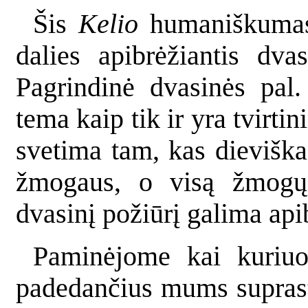
Šis
Kelio
humaniškumas n
dalies apibrėžiantis dv
Pagrindinė dvasinės pal
tema kaip tik ir yra tvirti
svetima tam, kas dieviška
žmogaus, o visą žmogų, 
dvasinį požiūrį galima ap
Paminėjome kai kuriuo
padedančius mums suprast