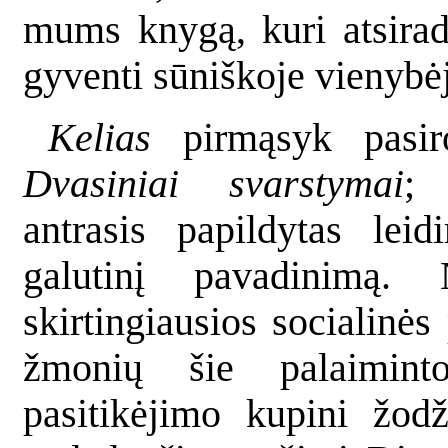
mums knygą, kuri atsira
gyventi sūniškoje vienybė
Kelias
pirmąsyk pasiro
Dvasiniai svarstymai
;
antrasis papildytas lei
galutinį pavadinimą
skirtingiausios socialinės
žmonių šie palaimint
pasitikėjimo kupini žodž