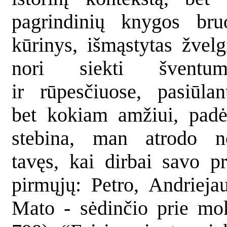
pagrindinių knygos bru
kūrinys, išmąstytas žvelg
nori siekti šventum
ir rūpesčiuose, pasiūl
bet kokiam amžiui, padėč
stebina, man atrodo n
tavęs, kai dirbai savo pr
pirmųjų: Petro, Andrieja
Mato - sėdinčio prie moke