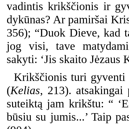
vadintis krikščionis ir 
dykūnas? Ar pamiršai Kri
356); “Duok Dieve, kad ta
jog visi, tave matydami
sakyti: ‘Jis skaito Jėzaus 
Krikščionis turi gyven
(
Kelias
, 213). atsakingai
suteiktą jam krikštu: “ ‘E
būsiu su jumis...’ Taip pa