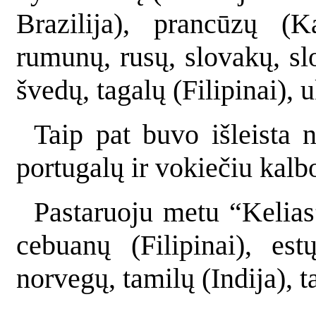
Brazilija), prancūzų (K
rumunų, rusų, slovakų, sl
švedų, tagalų (Filipinai), 
Taip pat buvo išleista n
portugalų ir vokiečiu kalb
Pastaruoju metu “Kelias
cebuanų (Filipinai), est
norvegų, tamilų (Indija), t