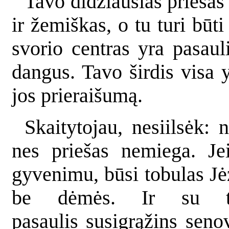
Tavo didžiausias priešas 
ir žemiškas, o tu turi būt
svorio centras yra pasauli
dangus. Tavo širdis visa y
jos prieraišumą.
Skaitytojau, nesiilsėk: 
nes priešas nemiega. Je
gyvenimu, būsi tobulas Jė
be dėmės. Ir su to
pasaulis susigrąžins seno