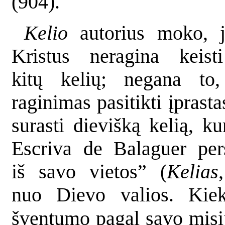
(904).
Kelio
autorius moko, j
Kristus neragina keisti
kitų kelių; negana to,
raginimas pasitikti įprast
surasti dievišką kelią, ku
Escriva de Balaguer per
iš savo vietos” (
Kelias
nuo Dievo valios. Kiekv
t
šven
umo pagal savo misiją