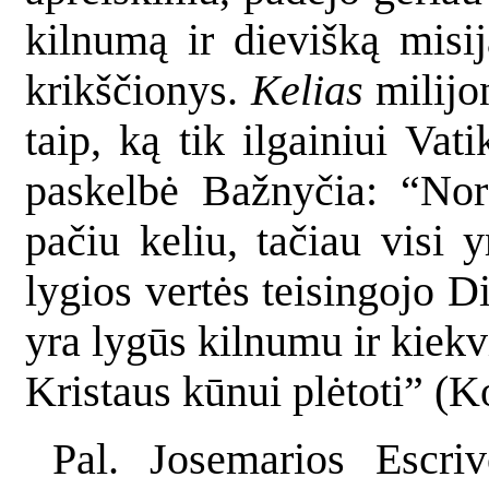
kilnumą ir dievišką misij
krikščionys.
Kelias
milijo
taip, ką tik ilgainiui Vat
paskelbė Bažnyčia: “Nor
pačiu keliu, tačiau visi 
lygios vertės teisingojo Di
yra lygūs kilnumu ir kiek
Kristaus kūnui plėtoti” (K
Pal. Josemarios Escri