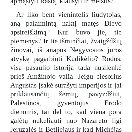
apmąstyti Raštą, klausyti ir melstis?
Ar liko bent vienintelis liudytojas,
aną palaimintą naktį matęs Dievo
apsireiškimą? Kur buvo jie, tie
piemenys? Ir tie išminčiai, žvaigždžių
žinovai, iš anapus Negyvosios jūros
atvykę pagarbinti Kūdikėlio? Rodos,
visa pasaulio istorija tada nusilenkė
prieš Amžinojo valią. Jeigu ciesorius
Augustas įsakė surašyti imperijos ir jai
priklausančių žemių, pavyzdžiui,
Palestinos, gyventojus Erodo
dienomis, tai dėl to, kad viena pora
galėtų nukeliauti nuo Nazareto ligi
Jeruzalės ir Betliejaus ir kad Michėjas