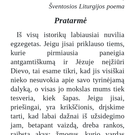
Šventosios Liturgijos poema
Pratarmė
Iš visų istorikų labiausiai nuvilia
egzegetas. Jeigu jisai priklauso tiems,
kurie pirmiausia paneigia
antgamtiškumą ir Jėzuje neįžiūri
Dievo, tai esame tikri, kad jis visiškai
nieko nesuvokia apie savo tyrinėjamą
dalyką, o visas jo mokslas mums tiek
tesveria, kiek šapas. Jeigu jisai,
priešingai, yra krikščionis, drįskime
tarti, kad labai dažnai iš užsidegimo
jam, betapant vaizdą, dreba rankos,
raibsta akys: žmogus, kurio vardas