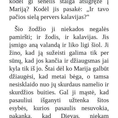
kodėl gi senelis staiga atsigręžė į
Mariją? Kodėl jis pasakė: „Ir tavo
pačios sielą pervers kalavijas?"
Šio žodžio ji niekados negalės
pamiršti; ir žodis, ir kalavijas. Jis
įsmigo aną valandą ir liko ligi šiol. Ji
žino, kad ją sužeisti galima tik per
sūnų, kad jos kančia ir džiaugsmas jai
kyla tik iš jo. Štai dėl ko Marija galbūt
džiaugėsi, kad metai bėga, o tamsa
nesisklaido nuo jų skurdaus namelio ir
skurdžios buities. Gal ji mąstė, kad
pasauliui išganyti užtenka šitos
esybės, kurios pasaulis nesuvokia,
pakanka, kad Dievas, niekam