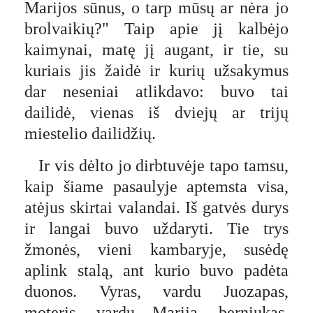
Marijos sūnus, o tarp mūsų ar nėra jo
brolvaikių?" Taip apie jį kalbėjo
kaimynai, matę jį augant, ir tie, su
kuriais jis žaidė ir kurių užsakymus
dar neseniai atlikdavo: buvo tai
dailidė, vienas iš dviejų ar trijų
miestelio dailidžių.
Ir vis dėlto jo dirbtuvėje tapo tamsu,
kaip šiame pasaulyje aptemsta visa,
atėjus skirtai valandai. Iš gatvės
durys
ir langai buvo uždaryti. Tie trys
žmonės, vieni kambaryje, susėdę
aplink stalą, ant kurio buvo padėta
duonos. Vyras, vardu Juozapas,
moteris, vardu Marija, berniukas,