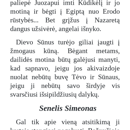
paliepė Juozapui imti Kūdikėlį ir jo
motiną ir bėgti į Egiptą nuo Erodo
rūstybės... Bet grįžus į Nazaretą
dangus užsivėrė, angelai išnyko.
Dievo Sūnus turėjo giliai įaugti į
žmogaus kūną. Bėgant metams,
dailidės motina būtų galėjusi manyti,
kad sapnavo, jeigu jos akivaizdoje
nuolat nebūtų buvę Tėvo ir Sūnaus,
jeigu ji nebūtų savo širdyje vis
svarsčiusi išsipildžiusių dalykų.
Senelis Simeonas
Gal tik apie vieną atsitikimą ji