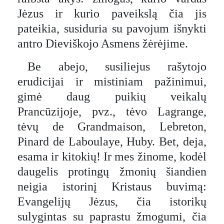
Jėzus ir kurio paveikslą čia jis
pateikia, susiduria su pavojum išnykti
antro Dieviškojo Asmens žėrėjime.
Be abejo, susiliejus rašytojo
erudicijai ir mistiniam pažinimui,
gimė daug puikių veikalų
Prancūzijoje, pvz., tėvo Lagrange,
tėvų de Grandmaison, Lebreton,
Pinard de Laboulaye, Huby. Bet, deja,
esama ir kitokių! Ir mes žinome, kodėl
daugelis protingų žmonių šiandien
neigia istorinį Kristaus buvimą:
Evangelijų Jėzus, čia istorikų
sulygintas su paprastu žmogumi, čia