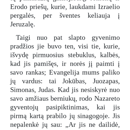
Erodo priešų, kurie, laukdami Izraelio
pergalės, per šventes keliauja į
Jeruzalę.
Taigi nuo pat slapto gyvenimo
pradžios jie buvo ten, visi tie, kurie,
išvydę pirmuosius stebuklus, kalbės,
kad jis pamišęs, ir norės jį paimti į
savo rankas; Evangelija mums paliko
jų vardus: tai Jokūbas, Juozapas,
Simonas, Judas. Kad jis nesiskyrė nuo
savo amžiaus berniukų, rodo Nazareto
gyventojų pasipiktinimas, kai jis
pirmą kartą prabilo jų sinagogoje. Jis
nepalenkė jų sau: „Ar jis ne dailidė,