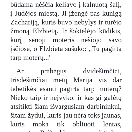
būdama nėščia keliavo į kalnuotą šalį,
į Judėjos miestą. Ji įžengė pas kunigą
Zachariją, kuris buvo nebylys ir turėjo
žmoną Elzbietą. Ir šoktelėjo kūdikis,
kurį senoji moteris nešiojo savo
įsčiose, o Elzbieta sušuko: „Tu pagirta
tarp moterų..."
Ar prabėgus dvidešimčiai,
trisdešimčiai metų Marija vis dar
tebetikės esanti pagirta tarp moterų?
Nieko taip ir neįvyko, ir kas gi galėtų
atsitikti šiam išvargusiam darbininkui,
šitam žydui, kuris jau nėra toks jaunas,
kuris moka tik obliuoti lentas,