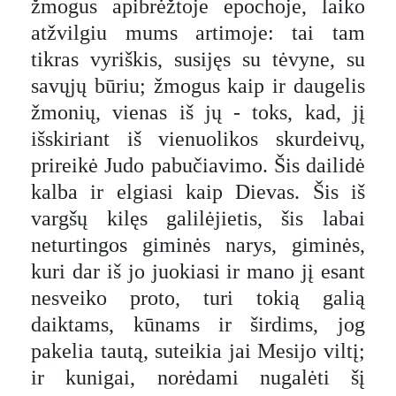
žmogus apibrėžtoje epochoje, laiko
atžvilgiu mums artimoje: tai tam
tikras vyriškis, susijęs su tėvyne, su
savųjų būriu; žmogus kaip ir daugelis
žmonių, vienas iš jų - toks, kad, jį
išskiriant iš vienuolikos skurdeivų,
prireikė Judo pabučiavimo. Šis dailidė
kalba ir elgiasi kaip Dievas. Šis iš
vargšų kilęs galilėjietis, šis labai
neturtingos giminės narys, giminės,
kuri dar iš jo juokiasi ir mano jį esant
nesveiko proto, turi tokią galią
daiktams, kūnams ir širdims, jog
pakelia tautą, suteikia jai Mesijo viltį;
ir kunigai, norėdami nugalėti šį