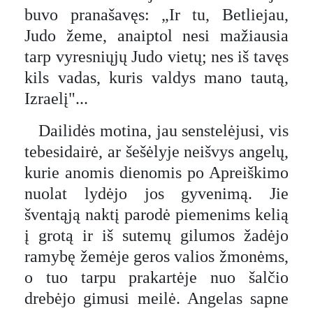
buvo pranašavęs: „Ir tu, Betliejau,
Judo žeme, anaiptol nesi mažiausia
tarp vyresniųjų Judo vietų; nes iš tavęs
kils vadas, kuris valdys mano tautą,
Izraelį"...
Dailidės motina, jau senstelėjusi, vis
tebesidairė, ar šešėlyje neišvys angelų,
kurie anomis dienomis po Apreiškimo
nuolat lydėjo jos gyvenimą. Jie
šventąją naktį parodė piemenims kelią
į grotą ir iš sutemų gilumos žadėjo
ramybę žemėje geros valios žmonėms,
o tuo tarpu prakartėje nuo šalčio
drebėjo gimusi meilė. Angelas sapne