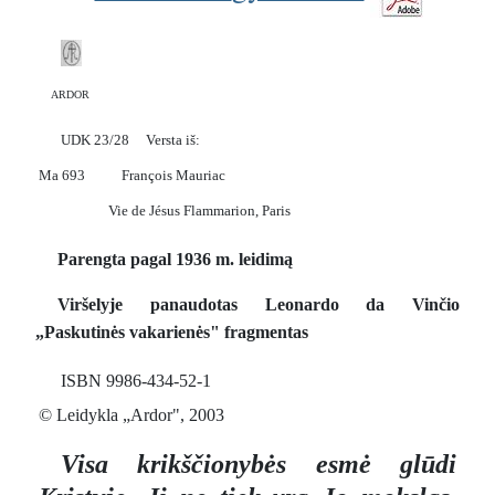
ARDOR
UDK 23/28 Versta iš:
Ma 693 François Mauriac
Vie de Jésus Flammarion, Paris
Parengta pagal 1936 m. leidimą
Viršelyje panaudotas Leonardo da Vinčio
„Paskutinės vakarienės" fragmentas
ISBN 9986-434-52-1
© Leidykla „Ardor", 2003
Visa krikščionybės esmė glūdi