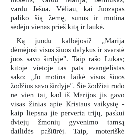
vardu Ješua. Vėliau, kai Juozapas
paliko šią žemę, sūnus ir motina
sėdėjo vienas prieš kitą ir laukė.
Ką juodu kalbėjosi? „Marija
dėmėjosi visus šiuos dalykus ir svarstė
juos savo širdyje". Taip rašo Lukas;
kitoje vietoje tas pats evangelistas
sako: „Jo motina laikė visus šiuos
žodžius savo širdyje". Šie žodžiai rodo
ne vien tai, kad iš Marijos jis gavo
visas žinias apie Kristaus vaikystę -
kaip liepsna jie perveria trijų, paskui
dviejų žmonių gyvenimo tamsą
dailidės pašiūrėj. Taip, moteriškė