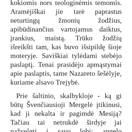
kokiomis nors teologinėmis temomis.
Aramėjiškai jie tarė paprastus
neturtingų žmonių žodžius,
apibūdinančius vartojamus daiktus,
įrankius, maistą. Trūko žodžių
išreikšti tam, kas buvo išsipildę šioje
moteryje. Saviškiai tylėdami stebėjo
paslaptį. Tenai prasidėjo apmąstymai
apie paslaptis, tame Nazareto šešėlyje,
kuriame alsavo Trejybė.
Prie šaltinio, skalbykloje - ką gi
būtų Švenčiausioji Mergelė įtikinusi,
kad ji nekalta ir pagimdė Mesiją?
Tačiau tai netrukdė širdyje jai
pažvelgti į savo lobį: angelo