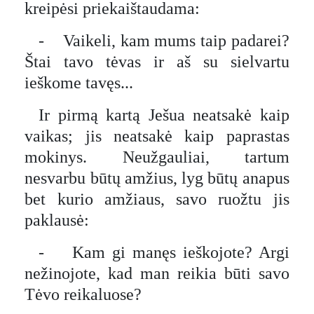
kreipėsi priekaištaudama:
- Vaikeli, kam mums taip padarei?
Štai tavo tėvas ir aš su sielvartu
ieškome tavęs...
Ir pirmą kartą Ješua neatsakė kaip
vaikas; jis neatsakė kaip paprastas
mokinys. Neužgauliai, tartum
nesvarbu būtų amžius, lyg būtų anapus
bet kurio amžiaus, savo ruožtu jis
paklausė:
- Kam gi manęs ieškojote? Argi
nežinojote, kad man reikia būti savo
Tėvo reikaluose?