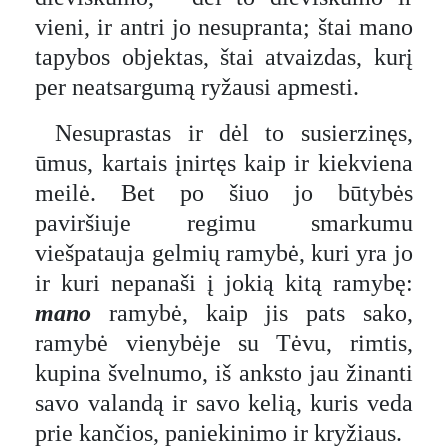
vieni, ir antri jo nesupranta; štai mano
tapybos objektas, štai atvaizdas, kurį
per neatsargumą ryžausi apmesti.
Nesuprastas ir dėl to susierzinęs,
ūmus, kartais įnirtęs kaip ir kiekviena
meilė. Bet po šiuo jo būtybės
paviršiuje regimu smarkumu
viešpatauja gelmių ramybė, kuri yra jo
ir kuri nepanaši į jokią kitą ramybę:
mano
ramybė, kaip jis pats sako,
ramybė vienybėje su Tėvu, rimtis,
kupina švelnumo, iš anksto jau žinanti
savo valandą ir savo kelią, kuris veda
prie kančios, paniekinimo ir kryžiaus.