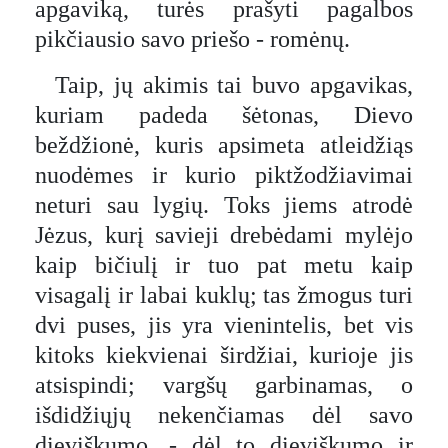
apgaviką, turės prašyti pagalbos
pikčiausio savo priešo - romėnų.
Taip, jų akimis tai buvo apgavikas,
kuriam padeda šėtonas, Dievo
beždžionė, kuris apsimeta atleidžiąs
nuodėmes ir kurio piktžodžiavimai
neturi sau lygių. Toks jiems atrodė
Jėzus, kurį savieji drebėdami mylėjo
kaip bičiulį ir tuo pat metu kaip
visagalį ir labai kuklų; tas žmogus turi
dvi puses, jis yra vienintelis, bet vis
kitoks kiekvienai širdžiai, kurioje jis
atsispindi; vargšų garbinamas, o
išdidžiųjų nekenčiamas dėl savo
dieviškumo, - dėl to dieviškumo ir