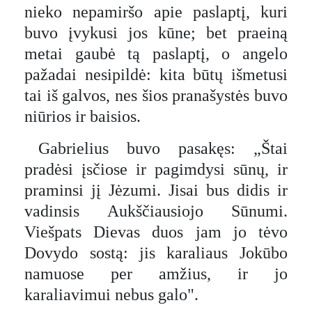
nieko nepamiršo apie paslaptį, kuri
buvo įvykusi jos kūne; bet praeiną
metai gaubė tą paslaptį, o angelo
pažadai nesipildė: kita būtų išmetusi
tai iš galvos, nes šios pranašystės buvo
niūrios ir baisios.
Gabrielius buvo pasakęs: „Štai
pradėsi įsčiose ir pagimdysi sūnų, ir
praminsi jį Jėzumi. Jisai bus didis ir
vadinsis Aukščiausiojo Sūnumi.
Viešpats Dievas duos jam jo tėvo
Dovydo sostą: jis karaliaus Jokūbo
namuose per amžius, ir jo
karaliavimui nebus galo".