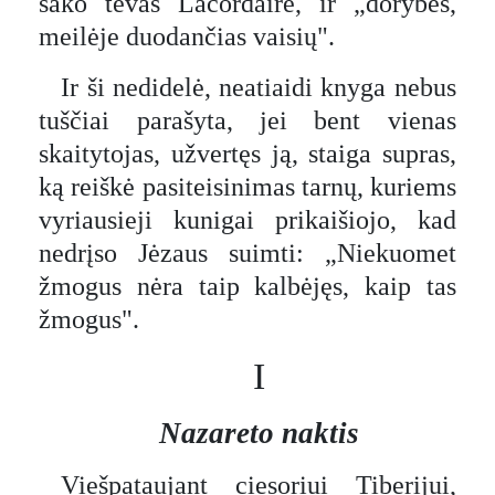
sako tėvas Lacordaire, ir „dorybes,
meilėje duodančias vaisių".
Ir ši nedidelė, neatiaidi knyga nebus
tuščiai parašyta, jei bent vienas
skaitytojas, užvertęs ją, staiga supras,
ką reiškė pasiteisinimas tarnų, kuriems
vyriausieji kunigai prikaišiojo, kad
nedrįso Jėzaus suimti: „Niekuomet
žmogus nėra taip kalbėjęs, kaip tas
žmogus".
I
Nazareto naktis
Viešpataujant ciesoriui Tiberijui,