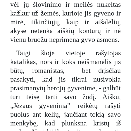
vėl jų šlovinimo ir meilės nukeltas
kažkur už žemės, kurioje jis gyveno ir
mirė, tikinčiųjų, kaip ir atšalėlių,
akyse netenka aiškių kontūrų ir nė
vienu bruožu neprimena gyvo asmens.
Taigi šioje vietoje rašytojas
katalikas, nors ir koks neišmanėlis jis
būtų, romanistas, - bet drįsčiau
pasakyti, kad jis tikrai nusivokia
prasimanytų herojų gyvenime, - galbūt
turi teisę tarti savo žodį. Aišku,
„Jėzaus gyvenimą" reikėtų rašyti
puolus ant kelių, jaučiant tokią savo
menkybę, kad plunksna kristų iš