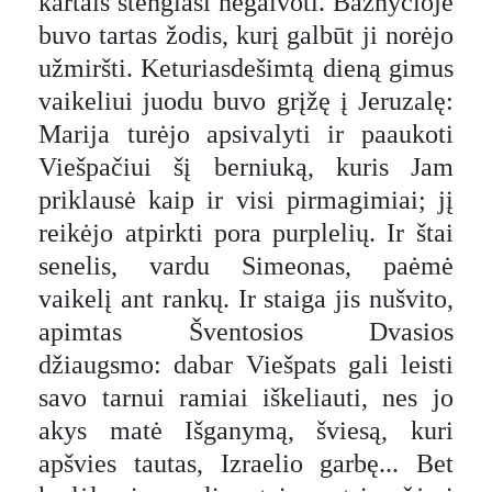
kartais stengiasi negalvoti. Bažnyčioje
buvo tartas žodis, kurį galbūt ji norėjo
užmiršti. Keturiasdešimtą dieną gimus
vaikeliui juodu buvo grįžę į Jeruzalę:
Marija turėjo apsivalyti ir paaukoti
Viešpačiui šį berniuką, kuris Jam
priklausė kaip ir visi pirmagimiai; jį
reikėjo atpirkti pora purplelių. Ir štai
senelis, vardu Simeonas, paėmė
vaikelį ant rankų. Ir staiga jis nušvito,
apimtas Šventosios Dvasios
džiaugsmo: dabar Viešpats gali leisti
savo tarnui ramiai iškeliauti, nes jo
akys matė Išganymą, šviesą, kuri
apšvies tautas, Izraelio garbę... Bet