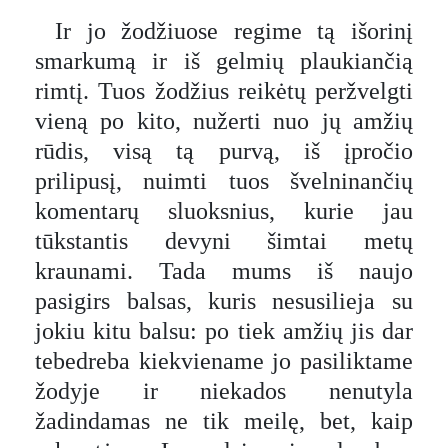
Ir jo žodžiuose regime tą išorinį
smarkumą ir iš gelmių plaukiančią
rimtį. Tuos žodžius reikėtų peržvelgti
vieną po kito, nužerti nuo jų amžių
rūdis, visą tą purvą, iš įpročio
prilipusį, nuimti tuos švelninančių
komentarų sluoksnius, kurie jau
tūkstantis devyni šimtai metų
kraunami. Tada mums iš naujo
pasigirs balsas, kuris nesusilieja su
jokiu kitu balsu: po tiek amžių jis dar
tebedreba kiekviename jo pasiliktame
žodyje ir niekados nenutyla
žadindamas ne tik meilę, bet, kaip