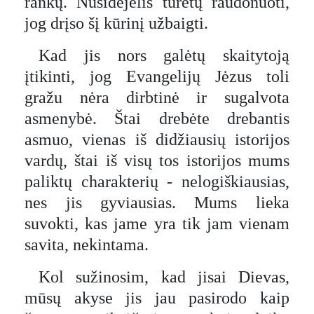
rankų. Nusidėjėlis turėtų raudonuoti,
jog drįso šį kūrinį užbaigti.
Kad jis nors galėtų skaitytoją
įtikinti, jog Evangelijų Jėzus toli
gražu nėra dirbtinė ir sugalvota
asmenybė. Štai drebėte drebantis
asmuo, vienas iš didžiausių istorijos
vardų, štai iš visų tos istorijos mums
paliktų charakterių - nelogiškiausias,
nes jis gyviausias. Mums lieka
suvokti, kas jame yra tik jam vienam
savita, nekintama.
Kol sužinosim, kad jisai Dievas,
mūsų akyse jis jau pasirodo kaip