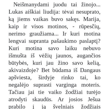
Neišmanydami juodu tai žinojo...
Lukas aiškiai liudija: tėvai nesuprato,
ką jiems vaikas buvo sakęs. Marija,
kaip ir visos motinos, - rūpesčių,
nerimo graužiama... Ir kuri motina
lengvai supranta pašaukimo paslaptį?
Kuri motina savo laiku nebuvo
išmušta iš vėžių jaunos, augančios
būtybės, kuri jau žino savo kelią,
akivaizdoje? Bet būdama iš Dangaus
apšviesta, širdyje rinko tai, ko
negalėjo suprasti varginga moteris.
Tačiau jai tie vaiko žodžiai turėjo
atrodyti skaudūs. Ar josios Ješua
prabilo į ją švelniais žodžiais