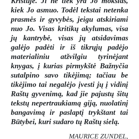
Kristuje. Ji ne tiek yra Jo mokslas,
kiek Jo asmuo. Todėl tekstai netenka
prasmės ir gyvybės, jeigu atskiriami
nuo Jo. Visas kritikų akylumas, visa
jų kantrybė, visas jų atsidavimas
galėjo padėti ir iš tikrųjų padėjo
materialiniu atžvilgiu tyrinėjant
knygas, į kurias pirmykštė Bažnyčia
sutalpino savo tikėjimą; tačiau be
tikėjimo tai negalėjo įvesti jų į vidinį
Raštų gyvenimą, kad jie pajustų šitų
tekstų nepertraukiamą giją, nuolatinį
bangavimą ir paslaptį trykštant tai
Būtybei, kuri sudaro tų Raštų sielą.
MAURICE ZUNDEL,