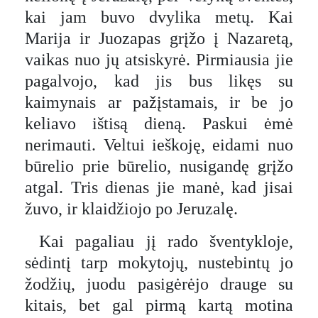
kai jam buvo dvylika metų. Kai
Marija ir Juozapas grįžo į Nazaretą,
vaikas nuo jų atsiskyrė. Pirmiausia jie
pagalvojo, kad jis bus likęs su
kaimynais ar pažįstamais, ir be jo
keliavo ištisą dieną. Paskui ėmė
nerimauti. Veltui ieškoję, eidami nuo
būrelio prie būrelio, nusigandę grįžo
atgal. Tris dienas jie manė, kad jisai
žuvo, ir klaidžiojo po Jeruzalę.
Kai pagaliau jį rado šventykloje,
sėdintį tarp mokytojų, nustebintų jo
žodžių, juodu pasigėrėjo drauge su
kitais, bet gal pirmą kartą motina