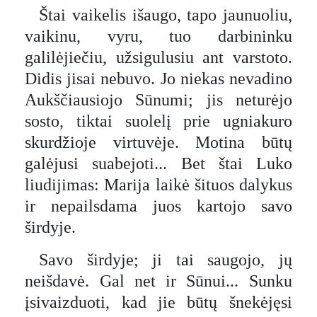
Štai vaikelis išaugo, tapo jaunuoliu,
vaikinu, vyru, tuo darbininku
galilėjiečiu, užsigulusiu ant varstoto.
Didis jisai nebuvo. Jo niekas nevadino
Aukščiausiojo Sūnumi; jis neturėjo
sosto, tiktai suolelį prie ugniakuro
skurdžioje virtuvėje. Motina būtų
galėjusi suabejoti... Bet štai Luko
liudijimas: Marija laikė šituos dalykus
ir nepailsdama juos kartojo savo
širdyje.
Savo širdyje; ji tai saugojo, jų
neišdavė. Gal net ir Sūnui... Sunku
įsivaizduoti, kad jie būtų šnekėjęsi