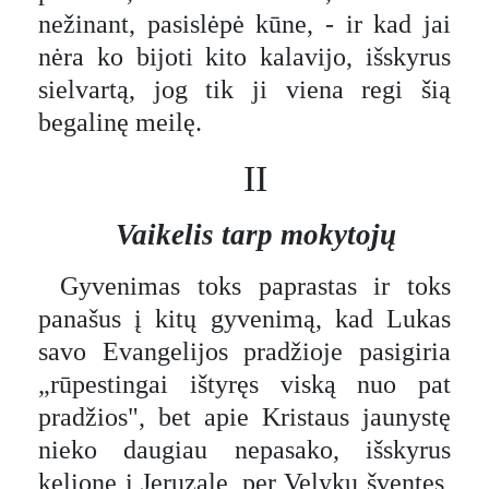
nežinant, pasislėpė kūne, - ir kad jai
nėra ko bijoti kito kalavijo, išskyrus
sielvartą, jog tik ji viena regi šią
begalinę meilę.
II
Vaikelis tarp mokytojų
Gyvenimas toks paprastas ir toks
panašus į kitų gyvenimą, kad Lukas
savo Evangelijos pradžioje pasigiria
„rūpestingai ištyręs viską nuo pat
pradžios", bet apie Kristaus jaunystę
nieko daugiau nepasako, išskyrus
kelionę į Jeruzalę, per Velykų šventes,