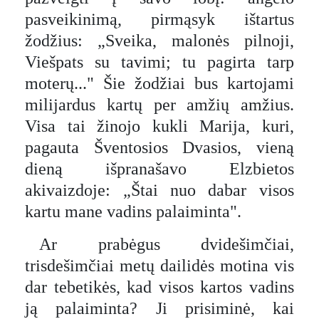
pasveikinimą, pirmąsyk ištartus
žodžius: „Sveika, malonės pilnoji,
Viešpats su tavimi; tu pagirta tarp
moterų..." Šie žodžiai bus kartojami
milijardus kartų per amžių amžius.
Visa tai žinojo kukli Marija, kuri,
pagauta Šventosios Dvasios, vieną
dieną išpranašavo Elzbietos
akivaizdoje: „Štai nuo dabar visos
kartu mane vadins palaiminta".
Ar prabėgus dvidešimčiai,
trisdešimčiai metų dailidės motina vis
dar tebetikės, kad visos kartos vadins
ją palaiminta? Ji prisiminė, kai