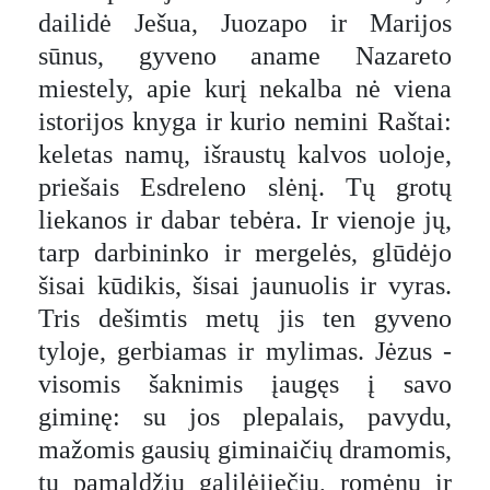
dailidė Ješua, Juozapo ir Marijos
sūnus, gyveno aname Nazareto
miestely, apie kurį nekalba nė viena
istorijos knyga ir kurio nemini Raštai:
keletas namų, išraustų kalvos uoloje,
priešais Esdreleno slėnį. Tų grotų
liekanos ir dabar tebėra. Ir vienoje jų,
tarp darbininko ir mergelės, glūdėjo
šisai kūdikis, šisai jaunuolis ir vyras.
Tris dešimtis metų jis ten gyveno
tyloje, gerbiamas ir mylimas. Jėzus -
visomis šaknimis įaugęs į savo
giminę: su jos plepalais, pavydu,
mažomis gausių giminaičių dramomis,
tų pamaldžių galilėjiečių, romėnų ir