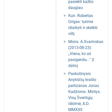
pasiekti kažko
daugiau
Kun. Robertas
Grigas: turime
išlaikyti ir skelbti
viltį
Mons. A.Svarinskas
(2013-08-23):
„Viena, ko aš
pasigendu..." (I
dalis)
Paskutinysis
Anykščių krašto
partizanas Jonas
Kadžionis. Mintys.
Visų Šventųjų
iškilmė, A.D.
MMXXII