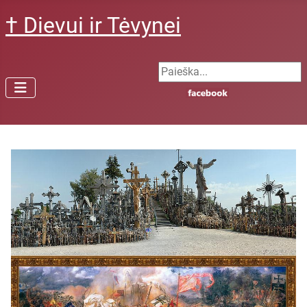
† Dievui ir Tėvynei
Search ...