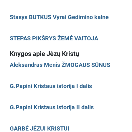
Stasys BUTKUS Vyrai Gedimino kalne
STEPAS PIKŠRYS ŽEMĖ VAITOJA
Knygos apie Jėzų Kristų
Aleksandras Menis ŽMOGAUS SŪNUS
G.Papini Kristaus istorija I dalis
G.Papini Kristaus istorija II dalis
GARBĖ JĖZUI KRISTUI