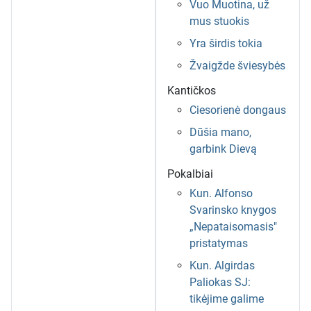
Vuo Muotina, už
mus stuokis
Yra širdis tokia
Žvaigžde šviesybės
Kantičkos
Ciesorienė dongaus
Dūšia mano,
garbink Dievą
Pokalbiai
Kun. Alfonso
Svarinsko knygos
„Nepataisomasis"
pristatymas
Kun. Algirdas
Paliokas SJ:
tikėjime galime