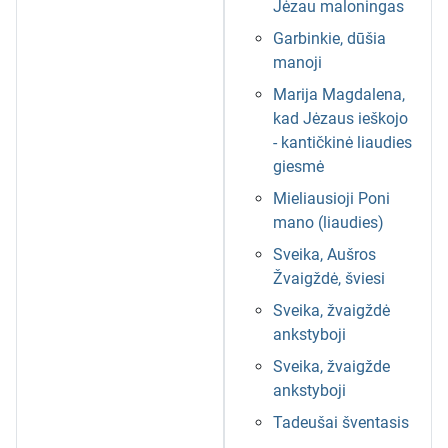
Jėzau maloningas
Garbinkie, dūšia
manoji
Marija Magdalena,
kad Jėzaus ieškojo
- kantičkinė liaudies
giesmė
Mieliausioji Poni
mano (liaudies)
Sveika, Aušros
Žvaigždė, šviesi
Sveika, žvaigždė
ankstyboji
Sveika, žvaigžde
ankstyboji
Tadeušai šventasis