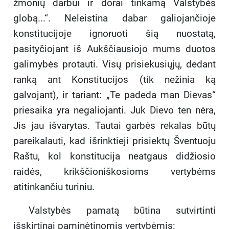
žmonių darbui ir dorai tinkamą Valstybės
globą...“. Neleistina dabar galiojančioje
konstitucijoje ignoruoti šią nuostatą,
pasityčiojant iš Aukščiausiojo mums duotos
galimybės protauti. Visų prisiekusiųjų, dedant
ranką ant Konstitucijos (tik nežinia ką
galvojant), ir tariant: „Te padeda man Dievas“
priesaika yra negaliojanti. Juk Dievo ten nėra,
Jis jau išvarytas. Tautai garbės rekalas būtų
pareikalauti, kad išrinktieji prisiektų Šventuoju
Raštu, kol konstitucija neatgaus didžiosio
raidės, krikščioniškosioms vertybėms
atitinkančiu turiniu.
Valstybės pamatą būtina sutvirtinti
išskirtinai paminėtinomis vertybėmis: