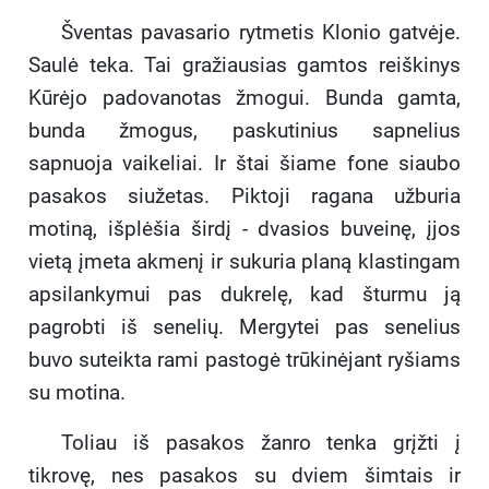
Šventas pavasario rytmetis Klonio gatvėje.
Saulė teka. Tai gražiausias gamtos reiškinys
Kūrėjo padovanotas žmogui. Bunda gamta,
bunda žmogus, paskutinius sapnelius
sapnuoja vaikeliai. Ir štai šiame fone siaubo
pasakos siužetas. Piktoji ragana užburia
motiną, išplėšia širdį - dvasios buveinę, įjos
vietą įmeta akmenį ir sukuria planą klastingam
apsilankymui pas dukrelę, kad šturmu ją
pagrobti iš senelių. Mergytei pas senelius
buvo suteikta rami pastogė trūkinėjant ryšiams
su motina.
Toliau iš pasakos žanro tenka grįžti į
tikrovę, nes pasakos su dviem šimtais ir