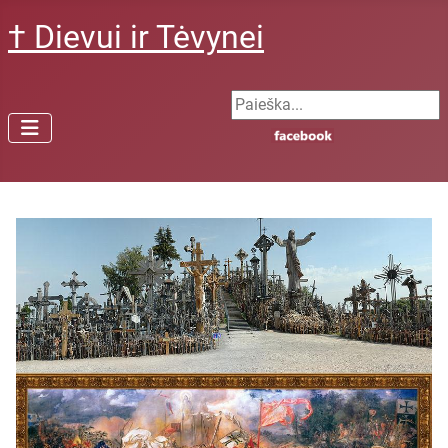
† Dievui ir Tėvynei
Search ...