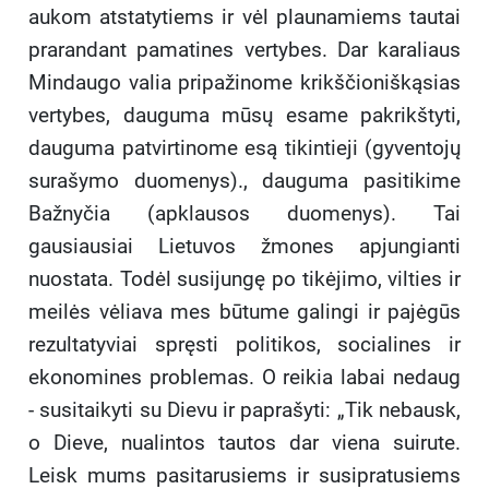
aukom atstatytiems ir vėl plaunamiems tautai
prarandant pamatines vertybes. Dar karaliaus
Mindaugo valia pripažinome krikščioniškąsias
vertybes, dauguma mūsų esame pakrikštyti,
dauguma patvirtinome esą tikintieji (gyventojų
surašymo duomenys)., dauguma pasitikime
Bažnyčia (apklausos duomenys). Tai
gausiausiai Lietuvos žmones apjungianti
nuostata. Todėl susijungę po tikėjimo, vilties ir
meilės vėliava mes būtume galingi ir pajėgūs
rezultatyviai spręsti politikos, socialines ir
ekonomines problemas. O reikia labai nedaug
- susitaikyti su Dievu ir paprašyti: „Tik nebausk,
o Dieve, nualintos tautos dar viena suirute.
Leisk mums pasitarusiems ir susipratusiems