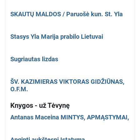
SKAUTŲ MALDOS / Paruošė kun. St. Yla
Stasys Yla Marija prabilo Lietuvai
Sugriautas lizdas
ŠV. KAZIMIERAS VIKTORAS GIDŽIŪNAS,
O.F.M.
Knygos - už Tėvynę
Antanas Maceina MINTYS, APMĄSTYMAI,
Apginti aukštesnį Įstatymą