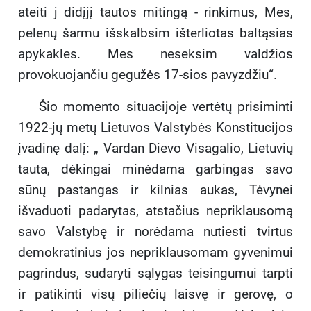
ateiti j didįjį tautos mitingą - rinkimus, Mes,
pelenų šarmu išskalbsim išterliotas baltąsias
apykakles. Mes neseksim valdžios
provokuojančiu gegužės 17-sios pavyzdžiu“.
Šio momento situacijoje vertėtų prisiminti
1922-jų metų Lietuvos Valstybės Konstitucijos
įvadinę dalį: „ Vardan Dievo Visagalio, Lietuvių
tauta, dėkingai minėdama garbingas savo
sūnų pastangas ir kilnias aukas, Tėvynei
išvaduoti padarytas, atstačius nepriklausomą
savo Valstybę ir norėdama nutiesti tvirtus
demokratinius jos nepriklausomam gyvenimui
pagrindus, sudaryti sąlygas teisingumui tarpti
ir patikinti visų piliečių laisvę ir gerovę, o