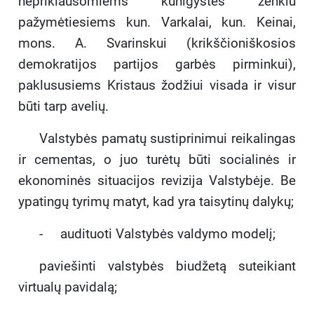
nepriklausomiems kunigystės ženklu
pažymėtiesiems kun. Varkalai, kun. Keinai,
mons. A. Svarinskui (krikščioniškosios
demokratijos partijos garbės pirminkui),
paklususiems Kristaus žodžiui visada ir visur
būti tarp avelių.
Valstybės pamatų sustiprinimui reikalingas
ir cementas, o juo turėtų būti socialinės ir
ekonominės situacijos revizija Valstybėje. Be
ypatingų tyrimų matyt, kad yra taisytinų dalykų;
- audituoti Valstybės valdymo modelį;
paviešinti valstybės biudžetą suteikiant
virtualų pavidalą;