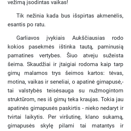
vežimą įsodintas vaikas!
Tik nežinia kada bus išspirtas akmenėlis,
esantis po ratu.
Garliavos įvykiais Aukščiausias rodo
kokios pasekmės ištinka tautą, paminusią
pamatines vertybes. Šiuo atveju sužeista
šeima. Skaudžiai ir įtaigiai rodoma kaip tarp
girnų malamos trys šeimos kartos: tėvas,
motina, vaikas ir seneliai, o apatinė girnapusė,-
tai valstybės teisėsauga su nužmogintom
struktūrom, nes iš girnų teka kraujas. Tokia jau
apatinės girnapusės paskirtis - nieko nedaryt ir
tvirtai laikytis. Per viršutinę, klano sukamą,
girnapusės skylę pilami tai matantys ir