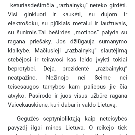
keturiasdešimčia „razbainykų“ neteko girdėti.
Visi ginkluoti ir kaukėti, su dujom ir
elektrošoku, su pjūklais metalui ir laužtuvais,
su šunimis.Tai beširdės „motinos“ palyda su
ragana priešaky. Jos džiūgauja sumanymo
klaikybe. Mačiusieji „razbainykų“ siautėjimą
stebėjosi ir teiravosi kas leido įvykti tokiai
beprotybei. Deja, prezidentė „razbainykų“
neatpažino. Nežinojo nei Seime nei
teisėsaugos tarnybos kam paliepus jie čia
atvyko. Pasirodo ir juos visus užbūrė ragana
Vaicekauskienė, kuri dabar ir valdo Lietuvą.
Gegužės septynioliktąją kaip neteisybės
pavyzdį ilgai minės Lietuva. O reikėjo tiek