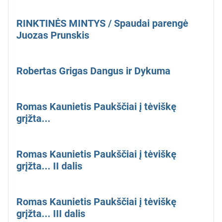
RINKTINĖS MINTYS / Spaudai parengė
Juozas Prunskis
Robertas Grigas Dangus ir Dykuma
Romas Kaunietis Paukščiai į tėviškę
grįžta...
Romas Kaunietis Paukščiai į tėviškę
grįžta... II dalis
Romas Kaunietis Paukščiai į tėviškę
grįžta... III dalis