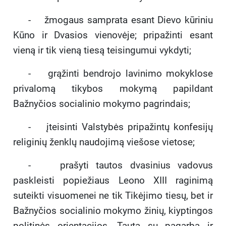
- žmogaus samprata esant Dievo kūriniu
Kūno ir Dvasios vienovėje; pripažinti esant
vieną ir tik vieną tiesą teisingumui vykdyti;
- grąžinti bendrojo lavinimo mokyklose
privalomą tikybos mokymą papildant
Bažnyčios socialinio mokymo pagrindais;
- įteisinti Valstybės pripažintų konfesijų
religinių ženklų naudojimą viešose vietose;
- prašyti tautos dvasinius vadovus
paskleisti popiežiaus Leono XIII raginimą
suteikti visuomenei ne tik Tikėjimo tiesų, bet ir
Bažnyčios socialinio mokymo žinių, kiyptingos
politinės orientacijos. Tauta su pagarba ir