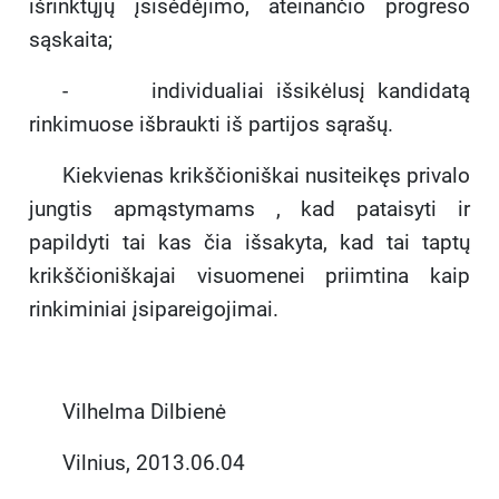
išrinktųjų įsisėdėjimo, ateinančio progreso
sąskaita;
- individualiai išsikėlusį kandidatą
rinkimuose išbraukti iš partijos sąrašų.
Kiekvienas krikščioniškai nusiteikęs privalo
jungtis apmąstymams , kad pataisyti ir
papildyti tai kas čia išsakyta, kad tai taptų
krikščioniškajai visuomenei priimtina kaip
rinkiminiai įsipareigojimai.
Vilhelma Dilbienė
Vilnius, 2013.06.04