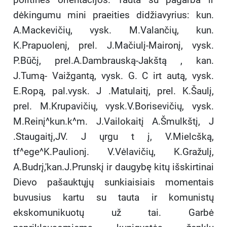
dėkingumu mini praeities didžiavyrius: kun.
A.Mackevičių, vysk. M.Valančių, kun.
K.Prapuolenį, prel. J.Mačiulį-Maironį, vysk.
P.Būčį, prel.A.Dambrauską-Jakštą , kan.
J.Tumą- Vaižgantą, vysk. G. C irt autą, vysk.
E.Ropą, pal.vysk. J .Matulaitį, prel. K.Šaulį,
prel. M.Krupavičių, vysk.V.Borisevičių, vysk.
M.Reinį^kun.k^m. J.Vailokaitį A.Šmulkštį, J
.Staugaitį,JV. J ųrgu t į, V.Mielcšką,
tf^ege^K.Paulionj. V.Vėlavičių, K.Gražulį,
A.Budrį,'kan.J.Prunskį ir daugybę kitų išskirtinai
Dievo pašauktųjų sunkiaisiais momentais
buvusius kartu su tauta ir komunistų
ekskomunikuotų už tai. Garbė