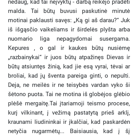
nedaug, kad tai neįvyktų - darbą reikėjo pradėti
malda. Tai būtų buvusi paskutinė minutė
motinai paklausti savęs: „Ką gi aš darau?“ Juk
iš išgąsčio vaikeliams ir širdelės plyšta arba
nuomario liga nepagydomai susergama.
Kepures , o gal ir kaukes būtų nusiėmę
„razbainykai“ ir juos būtų atpažinęs Dievas ir
būtų atsiuntęs žinią, kad jie esą vyrai, tėvai ar
broliai, kad jų šventa pareiga ginti, o nepulti.
Deja, ne meilės ir ne teisybės vardan vyko ši
šėtono puota. Tai ne motina iš globėjos glėbio
plėšė mergaitę.Tai įtariamoji teismo procese,
kurį vilkinant, į vežimą pastatytą prieš arklį,
kraunami liudininkai ir įkalčiai, kad paskardėn
netyčia nugarmėtų... Baisiausia, kad į šį