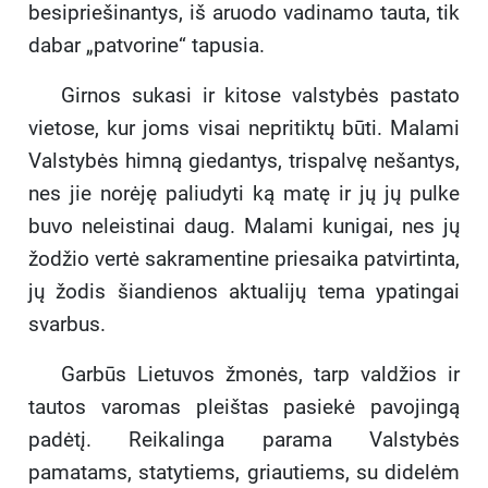
besipriešinantys, iš aruodo vadinamo tauta, tik
dabar „patvorine“ tapusia.
Girnos sukasi ir kitose valstybės pastato
vietose, kur joms visai nepritiktų būti. Malami
Valstybės himną giedantys, trispalvę nešantys,
nes jie norėję paliudyti ką matę ir jų jų pulke
buvo neleistinai daug. Malami kunigai, nes jų
žodžio vertė sakramentine priesaika patvirtinta,
jų žodis šiandienos aktualijų tema ypatingai
svarbus.
Garbūs Lietuvos žmonės, tarp valdžios ir
tautos varomas pleištas pasiekė pavojingą
padėtį. Reikalinga parama Valstybės
pamatams, statytiems, griautiems, su didelėm