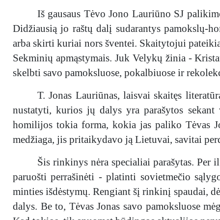
Iš gausaus Tėvo Jono Lauriūno SJ palikimo 
Didžiausią jo raštų dalį sudarantys pamokslų-hom
arba skirti kuriai nors šventei. Skaitytojui patei
Sekminių apmąstymais. Juk Velykų žinia - Kristaus
skelbti savo pamoksluose, pokalbiuose ir rekolekc
T. Jonas Lauriūnas, laisvai skaitęs litera
nustatyti, kurios jų dalys yra parašytos sekant 
homilijos tokia forma, kokia jas paliko Tėvas Jo
medžiaga, jis pritaikydavo ją Lietuvai, savitai pe
Šis rinkinys nėra specialiai parašytas. Per 
paruošti perrašinėti - platinti sovietmečio sąl
minties išdėstymų. Rengiant šį rinkinį spaudai, dė
dalys. Be to, Tėvas Jonas savo pamoksluose mėgo