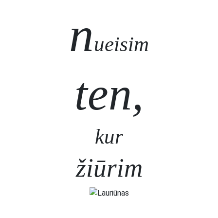
n
ueisim
ten,
kur
žiūrim