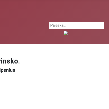
Search ...
rinsko.
ipsnius