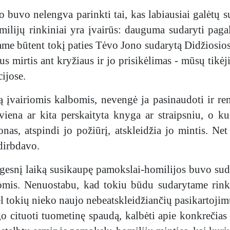
buvo nelengva parinkti tai, kas labiausiai galėtų s
ilijų rinkiniai yra įvairūs: dauguma sudaryti pagal
kiame būtent tokį paties Tėvo Jono sudarytą Didžiosio
 mirtis ant kryžiaus ir jo prisikėlimas - mūsų tikėji
ijose.
tūrą įvairiomis kalbomis, nevengė ja pasinaudoti ir
viena ar kita perskaityta knyga ar straipsniu, o ku
nas, atspindi jo požiūrį, atskleidžia jo mintis. N
rdirbdavo.
ilgesnį laiką susikaupę pamokslai-homilijos buvo sudė
ygomis. Nenuostabu, kad tokiu būdu sudarytame rink
l tokių nieko naujo nebeatskleidžiančių pasikartojimų
 cituoti tuometinę spaudą, kalbėti apie konkrečias 