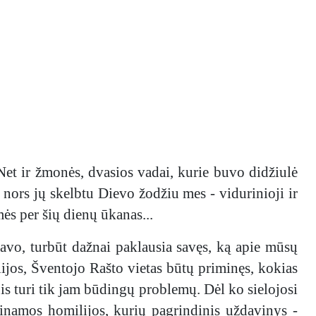
 Net ir žmonės, dvasios vadai, kurie buvo didžiulė
 nors jų skelbtu Dievo žodžiu mes - vidurinioji ir
mės per šių dienų ūkanas...
avo, turbūt dažnai paklausia savęs, ką apie mūsų
jos, Šventojo Rašto vietas būtų priminęs, kokias
is turi tik jam būdingų problemų. Dėl ko sielojosi
adinamos homilijos, kurių pagrindinis uždavinys -