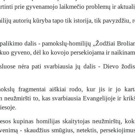
artinti prie gyvenamojo laikmečio problemų ir aktuali
ilijų autorių kūryba tapo tik istorija, tik pavyzdžiu, 
alikimo dalis - pamokslų-homilijų „Žodžiai Brolia
 kuo gyveno, dėl ko kovojo persekiojama ir naikina
uose nėra pati svarbiausia jų dalis - Dievo žodis 
kslų fragmentai aiškiai rodo, kur jis ir jo kar
n neužmiršti to, kas svarbiausia Evangelijoje ir krik
iesoje.
sos kupinas homilijas skaitytojas neužmirštų, kokia
venimą - skaudžius smūgius, netektis, persekiojimu