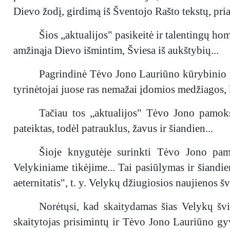
Dievo žodį, girdimą iš Šventojo Rašto tekstų, pri
Šios „aktualijos" pasikeitė ir talentingų hom
amžinąja Dievo išmintim, Šviesa iš aukštybių...
Pagrindinė Tėvo Jono Lauriūno kūrybinio p
tyrinėtojai juose ras nemažai įdomios medžiagos,
Tačiau tos „aktualijos" Tėvo Jono pamoksl
pateiktas, todėl patrauklus, žavus ir šiandien...
Šioje knygutėje surinkti Tėvo Jono pamo
Velykiniame tikėjime... Tai pasiūlymas ir šiandie
aeternitatis", t. y. Velykų džiugiosios naujienos šv
Norėtųsi, kad skaitydamas šias Velykų švie
skaitytojas prisimintų ir Tėvo Jono Lauriūno gy