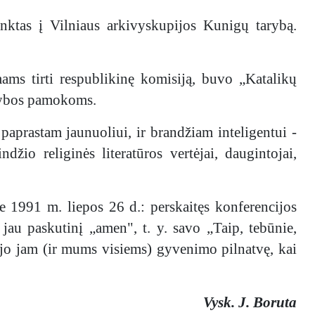
ktas į Vilniaus arkivyskupijos Kunigų tarybą.
ams tirti respublikinę komisiją, buvo „Katalikų
ikybos pamokoms.
paprastam jaunuoliui, ir brandžiam inteligentui -
o religinės literatūros vertėjai, daugintojai,
1991 m. liepos 26 d.: perskaitęs konferencijos
 jau paskutinį „amen", t. y. savo „Taip, tebūnie,
dėjo jam (ir mums visiems) gyvenimo pilnatvę, kai
Vysk. J. Boruta