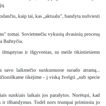
jų.
rodančiu, kaip tai, kas „aktualu", bandyta nušviesti
ms" tomai. Sovietmečiu vykusių dvasinių procesų
ma Bažnyčia.
išmąstytas ir išgyventas, su meile tikintiesiems
ta savo laikmečio sunkumuose surado atramą...
ščioniškame tikėjime - į viską žvelgti „sub specie
is sunkiais laikais jos parašytos. Norėtųsi, kad
s ir išbandymus. Todėl nors trumpai priminsiu jo