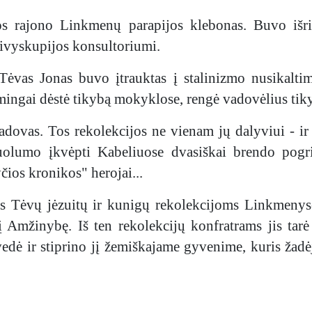
 rajono Linkmenų parapijos klebonas. Buvo išrin
kivyskupijos konsultoriumi.
Tėvas Jonas buvo įtrauktas į stalinizmo nusikaltim
ėkmingai dėstė tikybą mokyklose, rengė vadovėlius t
adovas. Tos rekolekcijos ne vienam jų dalyviui - ir 
mo įkvėpti Kabeliuose dvasiškai brendo pogrindži
čios kronikos" herojai...
Tėvų jėzuitų ir kunigų rekolekcijoms Linkmenyse 
o į Amžinybę. Iš ten rekolekcijų konfratrams jis tarė
 vedė ir stiprino jį žemiškajame gyvenime, kuris ža