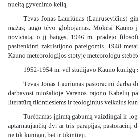
nueitą gyvenimo kelią.
Tėvas Jonas Lauriūnas (Laurusevičius) gim
mažas; augo tėvo globojamas. Mokėsi Kauno jėzu
noviciatą, o jį baigęs, 1946 m. pradėjo filosof
pasitenkinti zakristijono pareigomis. 1948 metai
Kauno meteorologijos stotyje meteorologu stebėt
1952-1954 m. vėl studijavo Kauno kunigų se
Tėvas Jonas Lauriūnas pastoracinį darbą di
darbavosi nuošalioje Varėnos rajono Kabelių par
literatūrą tikintiesiems ir teologinius veikalus ku
Turėdamas įgimtą gabumą vaizdingai ir logiš
aptarnaujančių dvi ar tris parapijas, pastoracin
ne tik kunigai, bet ir tikintieji.