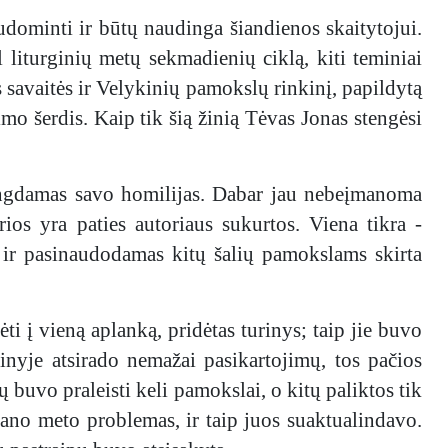
udominti ir būtų naudinga šiandienos skaitytojui.
 liturginių metų sekmadienių ciklą, kiti teminiai
s savaitės ir Velykinių pamokslų rinkinį, papildytą
mo šerdis. Kaip tik šią žinią Tėvas Jonas stengėsi
 rengdamas savo homilijas. Dabar jau nebeįmanoma
rios yra paties autoriaus sukurtos. Viena tikra -
et ir pasinaudodamas kitų šalių pamokslams skirta
ti į vieną aplanką, pridėtas turinys; taip jie buvo
inyje atsirado nemažai pasikartojimų, tos pačios
 buvo praleisti keli pamokslai, o kitų paliktos tik
ano meto problemas, ir taip juos suaktualindavo.