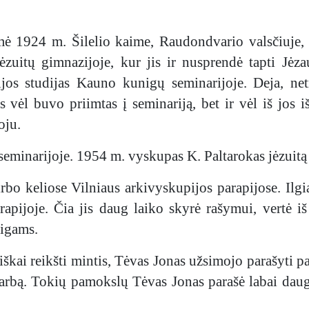
ė 1924 m. Šilelio kaime, Raudondvario valsčiuje, 
itų gimnazijoje, kur jis ir nusprendė tapti Jėzau
ijos studijas Kauno kunigų seminarijoje. Deja, ne
s vėl buvo priimtas į seminariją, bet ir vėl iš jos i
oju.
minarijoje. 1954 m. vyskupas K. Paltarokas jėzuitą
rbo keliose Vilniaus arkivyskupijos parapijose. Ilgi
apijoje. Čia jis daug laiko skyrė rašymui, vertė iš
nigams.
kai reikšti mintis, Tėvas Jonas užsimojo parašyti pa
į darbą. Tokių pamokslų Tėvas Jonas parašė labai daug