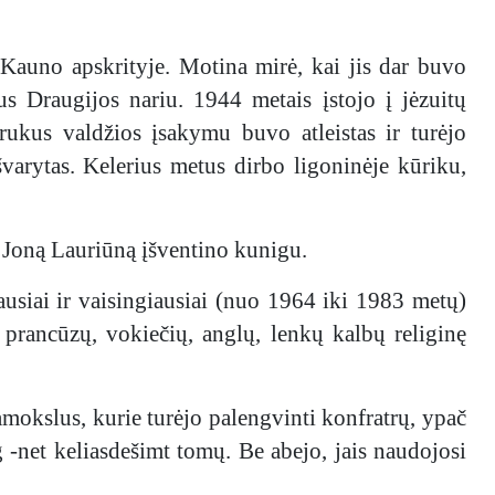
Kauno apskrityje. Motina mirė, kai jis dar buvo
s Draugijos nariu. 1944 metais įstojo į jėzuitų
trukus valdžios įsakymu buvo atleistas ir turėjo
švarytas. Kelerius metus dirbo ligoninėje kūriku,
 Joną Lauriūną įšventino kunigu.
ausiai ir vaisingiausiai (nuo 1964 iki 1983 metų)
 prancūzų, vokiečių, anglų, lenkų kalbų religinę
mokslus, kurie turėjo palengvinti konfratrų, ypač
 -net keliasdešimt tomų. Be abejo, jais naudojosi