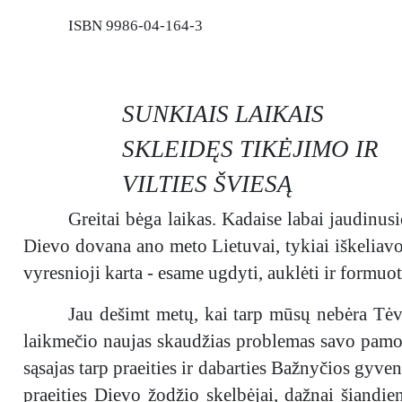
ISBN 9986-04-164-3
SUNKIAIS LAIKAIS
SKLEIDĘS TIKĖJIMO IR
VILTIES ŠVIESĄ
Greitai bėga laikas. Kadaise labai jaudinus
Dievo dovana ano meto Lietuvai, tykiai iškeliavo 
vyresnioji karta - esame ugdyti, auklėti ir formuoti
Jau dešimt metų, kai tarp mūsų nebėra Tėv
laikmečio naujas skaudžias problemas savo pamok
sąsajas tarp praeities ir dabarties Bažnyčios gyv
praeities Dievo žodžio skelbėjai, dažnai šiandie