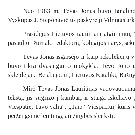
Nuo 1983 m. Tėvas Jonas buvo Ignalinos
Vyskupas J. Steponavičius paskyrė jį Vilniaus ar
Prasidėjus Lietuvos tautiniam atgimimui, 
pasaulio" žurnalo redaktorių kolegijos narys, s
Tėvas Jonas išgarsėjo ir kaip rekolekcijų v
buvo tikra dvasingumo mokykla. Tėvo Jono uolu
skleidėjai... Be abejo, ir „Lietuvos Katalikų Bažny
Mirė Tėvas Jonas Lauriūnas vadovaudamas 
tekstą, jis sugrįžo į kambarį ir staiga iškeliav
Viešpatie, Tavo valia". „Taip" Viešpačiui, kuris
peržengsime lemtingą amžinybės slenkstį.