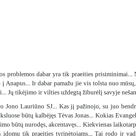
ios problemos dabar yra tik praeities prisiminimai...
į Anapus... Ir dabar pamažu jie vis tolsta nuo mūsų,
... Jų tikėjimo ir vilties uždegtą žiburėlį savyje neša
o Jono Lauriūno SJ... Kas jį pažinojo, su juo bendr
sluose būtų kalbėjęs Tėvas Jonas... Kokias Evangeli
enimo būtų nurodęs, akcentavęs... Kiekvienas laikotarp
n įdomu tik praeities tyrinėtojams... Tai rodo ir v