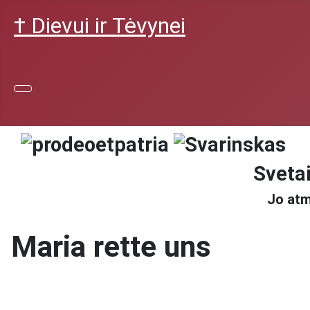
† Dievui ir Tėvynei
Svetai
Jo atm
Maria rette uns