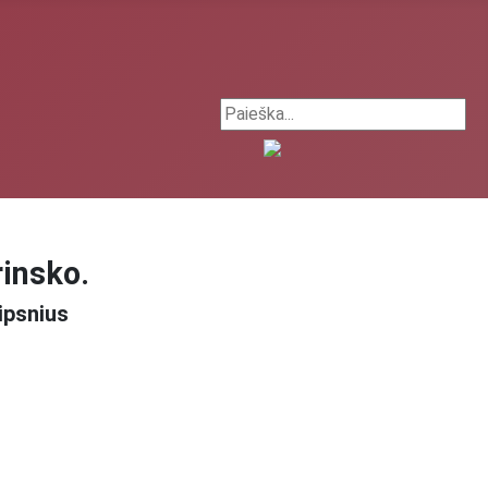
Search ...
rinsko.
ipsnius