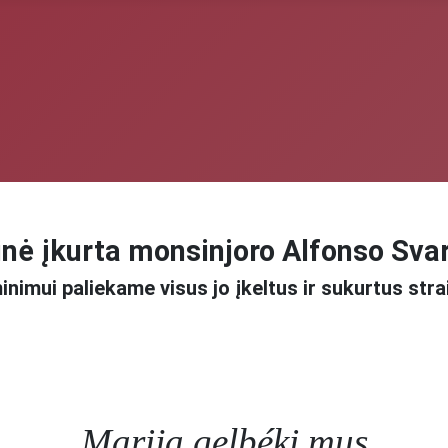
nė įkurta monsinjoro Alfonso Sva
inimui paliekame visus jo įkeltus ir sukurtus stra
Marija gelbéki mus