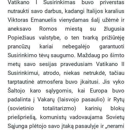
Vatikano I Susirinkimas buvo priverstas
nutraukti savo darbus, kadangi Italijos karalius
Viktoras Emanuelis vienydamas šalį užėmė ir
aneksavo Romos miestą su žlugusia
Popiežiaus valstybe, o ten tvarką prižiūrėję
prancūzų kariai nebegalėjo garantuoti
Susirinkimo tėvų saugumo. Maždaug po šimto
metų savo sesijas pravedusiam Vatikano II
Susirinkimui, atrodo, niekas netrukdė, tačiau
tarptautinė atmosfera buvo įkaitusi. Jis vyko
Šaltojo karo sąlygomis, kai Europa buvo
padalinta į Vakarų (laisvojo pasaulio) ir Rytų
(sovietinio totalitarizmo) karinių blokų
priešpriešą, komunistų vadovaujama Sovietų
Sąjunga plėtojo savo įtaką pasaulyje ir „nerami