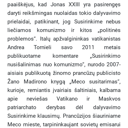
paaiškėjus, kad Jonas XXIII yra pasirengęs
daryti reikšmingas nuolaidas tokio dalyvavimo
prielaidai, patikinant, jog Susirinkime nebus
liečiamos komunizmo ir kitos „politinės
problemos“. Italų apžvalgininkas vatikanistas
Andrea Tornieli savo 2011 metais
publikuotame komentare „Susirinkimo
nusišalinimas nuo komunizmo“, nurodo 2007-
aisiais publikuotą žinomo prancūzų publicisto
Žano Madirono knygą „Meco susitarimas“,
kurioje, remiantis įvairiais šaltiniais, kalbama
apie neviešas Vatikano ir Maskvos
patriarchato derybas dėl dalyvavimo
Susirinkime klausimų. Prancūzijos šiauriniame
Meco mieste, tarpininkaujant sovietų emisarui