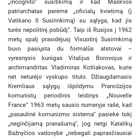
„incognito“ susitikimą ir kad Maskvos
patriarchatas perėmė „oficialų kvietimą (į
Vatikano II Susirinkimą) su sąlyga, kad jis
turės nepolitinį pobūdį“. Taip iš Rusijos į 1962
metų spalį prasidėjusį Visuotinį Susirinkimą
buvo pasiųsta du formalūs atstovai –
vyresnysis kunigas Vitalijus Borovojus ir
archimandritas Vladimiras Kotliakovas, kurie
net neturėjo vyskupo titulo. Džiaugdamasis
Kremliaus sąlygų išpildymu Prancūzijos
komunistų periodinis leidinys „Nouvelle
France“ 1963 metų sausio numeryje rašė, kad
„pasaulinė komunizmo sistema“ pasiekė tokį
„neginčijamą pranašumą“, jog netgi Katalikų
Bažnyčios vadovybė „nebegali paprasčiausiai