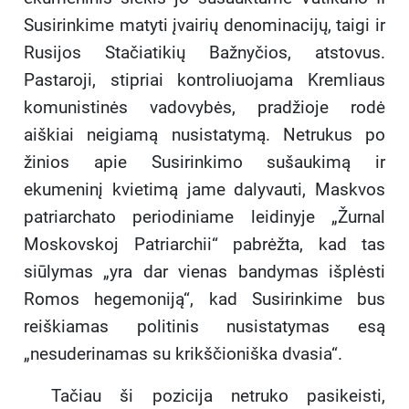
Susirinkime matyti įvairių denominacijų, taigi ir
Rusijos Stačiatikių Bažnyčios, atstovus.
Pastaroji, stipriai kontroliuojama Kremliaus
komunistinės vadovybės, pradžioje rodė
aiškiai neigiamą nusistatymą. Netrukus po
žinios apie Susirinkimo sušaukimą ir
ekumeninį kvietimą jame dalyvauti, Maskvos
patriarchato periodiniame leidinyje „Žurnal
Moskovskoj Patriarchii“ pabrėžta, kad tas
siūlymas „yra dar vienas bandymas išplėsti
Romos hegemoniją“, kad Susirinkime bus
reiškiamas politinis nusistatymas esą
„nesuderinamas su krikščioniška dvasia“.
Tačiau ši pozicija netruko pasikeisti,