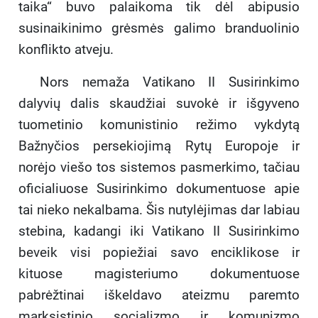
taika“ buvo palaikoma tik dėl abipusio
susinaikinimo grėsmės galimo branduolinio
konflikto atveju.
Nors nemaža Vatikano II Susirinkimo
dalyvių dalis skaudžiai suvokė ir išgyveno
tuometinio komunistinio režimo vykdytą
Bažnyčios persekiojimą Rytų Europoje ir
norėjo viešo tos sistemos pasmerkimo, tačiau
oficialiuose Susirinkimo dokumentuose apie
tai nieko nekalbama. Šis nutylėjimas dar labiau
stebina, kadangi iki Vatikano II Susirinkimo
beveik visi popiežiai savo enciklikose ir
kituose magisteriumo dokumentuose
pabrėžtinai iškeldavo ateizmu paremto
marksistinio socializmo ir komunizmo