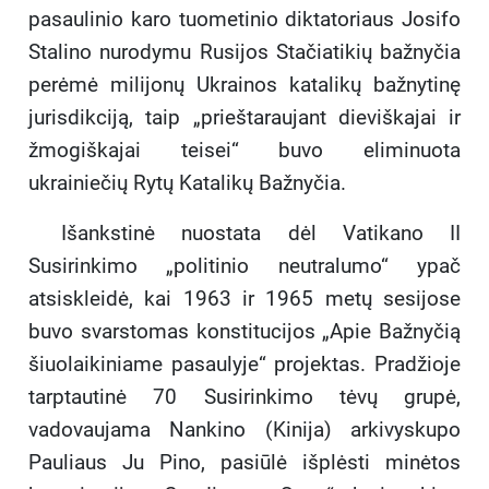
pasaulinio karo tuometinio diktatoriaus Josifo
Stalino nurodymu Rusijos Stačiatikių bažnyčia
perėmė milijonų Ukrainos katalikų bažnytinę
jurisdikciją, taip „prieštaraujant dieviškajai ir
žmogiškajai teisei“ buvo eliminuota
ukrainiečių Rytų Katalikų Bažnyčia.
Išankstinė nuostata dėl Vatikano II
Susirinkimo „politinio neutralumo“ ypač
atsiskleidė, kai 1963 ir 1965 metų sesijose
buvo svarstomas konstitucijos „Apie Bažnyčią
šiuolaikiniame pasaulyje“ projektas. Pradžioje
tarptautinė 70 Susirinkimo tėvų grupė,
vadovaujama Nankino (Kinija) arkivyskupo
Pauliaus Ju Pino, pasiūlė išplėsti minėtos