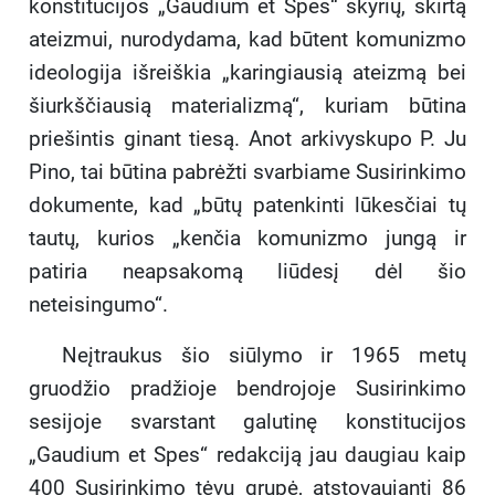
konstitucijos „Gaudium et Spes“ skyrių, skirtą
ateizmui, nurodydama, kad būtent komunizmo
ideologija išreiškia „karingiausią ateizmą bei
šiurkščiausią materializmą“, kuriam būtina
priešintis ginant tiesą. Anot arkivyskupo P. Ju
Pino, tai būtina pabrėžti svarbiame Susirinkimo
dokumente, kad „būtų patenkinti lūkesčiai tų
tautų, kurios „kenčia komunizmo jungą ir
patiria neapsakomą liūdesį dėl šio
neteisingumo“.
Neįtraukus šio siūlymo ir 1965 metų
gruodžio pradžioje bendrojoje Susirinkimo
sesijoje svarstant galutinę konstitucijos
„Gaudium et Spes“ redakciją jau daugiau kaip
400 Susirinkimo tėvų grupė, atstovaujanti 86