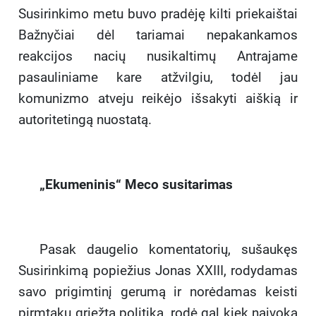
Susirinkimo metu buvo pradėję kilti priekaištai
Bažnyčiai dėl tariamai nepakankamos
reakcijos nacių nusikaltimų Antrajame
pasauliniame kare atžvilgiu, todėl jau
komunizmo atveju reikėjo išsakyti aiškią ir
autoritetingą nuostatą.
„Ekumeninis“ Meco susitarimas
Pasak daugelio komentatorių, sušaukęs
Susirinkimą popiežius Jonas XXIII, rodydamas
savo prigimtinį gerumą ir norėdamas keisti
pirmtakų griežtą politiką, rodė gal kiek naivoką