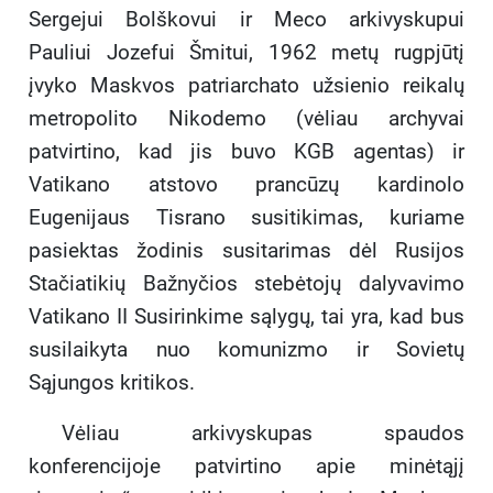
Sergejui Bolškovui ir Meco arkivyskupui
Pauliui Jozefui Šmitui, 1962 metų rugpjūtį
įvyko Maskvos patriarchato užsienio reikalų
metropolito Nikodemo (vėliau archyvai
patvirtino, kad jis buvo KGB agentas) ir
Vatikano atstovo prancūzų kardinolo
Eugenijaus Tisrano susitikimas, kuriame
pasiektas žodinis susitarimas dėl Rusijos
Stačiatikių Bažnyčios stebėtojų dalyvavimo
Vatikano II Susirinkime sąlygų, tai yra, kad bus
susilaikyta nuo komunizmo ir Sovietų
Sąjungos kritikos.
Vėliau arkivyskupas spaudos
konferencijoje patvirtino apie minėtąjį