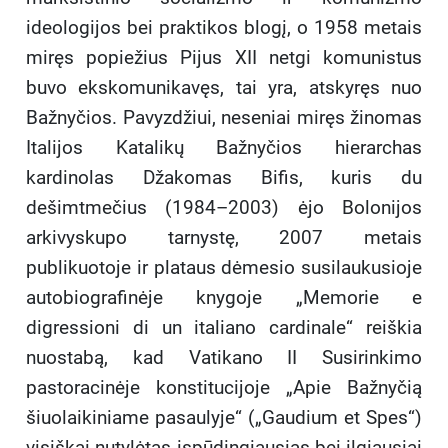
ideologijos bei praktikos blogį, o 1958 metais
miręs popiežius Pijus XII netgi komunistus
buvo ekskomunikavęs, tai yra, atskyręs nuo
Bažnyčios. Pavyzdžiui, neseniai miręs žinomas
Italijos Katalikų Bažnyčios hierarchas
kardinolas Džakomas Bifis, kuris du
dešimtmečius (1984–2003) ėjo Bolonijos
arkivyskupo tarnystę, 2007 metais
publikuotoje ir plataus dėmesio susilaukusioje
autobiografinėje knygoje „Memorie e
digressioni di un italiano cardinale“ reiškia
nuostabą, kad Vatikano II Susirinkimo
pastoracinėje konstitucijoje „Apie Bažnyčią
šiuolaikiniame pasaulyje“ („Gaudium et Spes“)
visiškai nutylėtas įspūdingiausias bei ilgiausiai