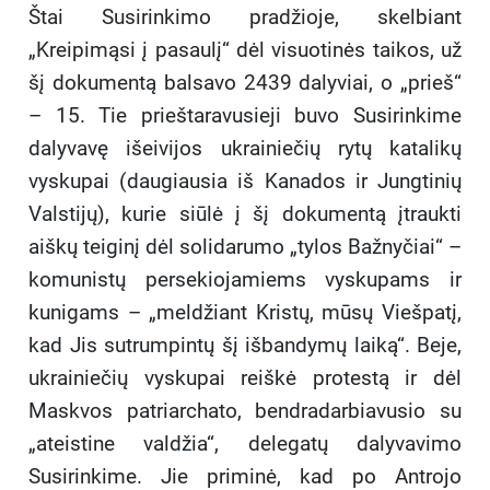
Štai Susirinkimo pradžioje, skelbiant
„Kreipimąsi į pasaulį“ dėl visuotinės taikos, už
šį dokumentą balsavo 2439 dalyviai, o „prieš“
– 15. Tie prieštaravusieji buvo Susirinkime
dalyvavę išeivijos ukrainiečių rytų katalikų
vyskupai (daugiausia iš Kanados ir Jungtinių
Valstijų), kurie siūlė į šį dokumentą įtraukti
aiškų teiginį dėl solidarumo „tylos Bažnyčiai“ –
komunistų persekiojamiems vyskupams ir
kunigams – „meldžiant Kristų, mūsų Viešpatį,
kad Jis sutrumpintų šį išbandymų laiką“. Beje,
ukrainiečių vyskupai reiškė protestą ir dėl
Maskvos patriarchato, bendradarbiavusio su
„ateistine valdžia“, delegatų dalyvavimo
Susirinkime. Jie priminė, kad po Antrojo