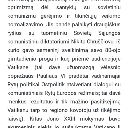
optimizmą dėl santykių su sovietiniu
komunizmu gerėjimo ir tikinčiųjų veikimo
normalizavimo. Jis bandė palaikyti draugiškus
ryšius su tuometiniu Sovietų Sąjungos
komunistiniu diktatoriumi Nikita Chruščiovu, iš
kurio gavo asmeninį sveikinimą savo 80-ojo
gimtadienio proga ir kurį priėmė audiencijoje
Vatikane (tai davė užuomazgą vėlesnio
popiežiaus Pauliaus VI pradėtai vadinamajai
Rytų politikai Ostpolitik atsiveriant dialogui su
komunistiniais Rytų Europos režimais; tai davė
menkus rezultatus ir tik mažino pasitikėjimą
Vatikanu tarp to regiono kovotojų už tikėjimo
laisvę). Kitas Jono XXIII mokymas buvo
ekumeninis siekis jo sušauktame Vatikano II