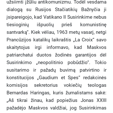
užsiimti įžūliu antikomunizmu. Todėl vesdama
dialogą su Rusijos Stačiatikių Bažnyčia ji
įsipareigojo, kad Vatikano II Susirinkime nebus
tiesioginių išpuolių prieš komunistinę
santvarką“. Kiek vėliau, 1963 metų vasarį, netgi
Prancūzijos katalikų laikraštis „La Croix“ savo
skaitytojus irgi informavo, kad Maskvos
patriarchatui duotos žodinės garantijos dėl
Susirinkimo „neopolitinio pobūdžio“. Tokio
susitarimo ir pažadų buvimą patvirtino ir
konstitucijos „Gaudium et Spes“ redakcinės
komisijos sekretorius vokiečių teologas
Bernardas Haringas, kuris žurnalistams sakė:
„Aš tikrai žinau, kad popiežius Jonas XXIII
pažadėjo Maskvos valdžiai, jog Susirinkimas