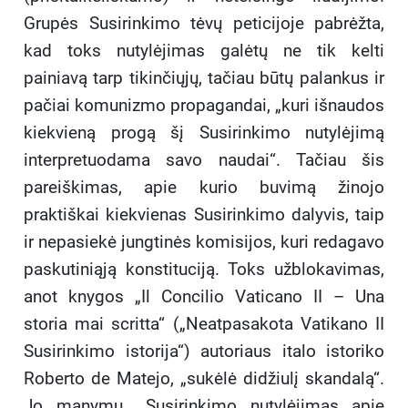
Grupės Susirinkimo tėvų peticijoje pabrėžta,
kad toks nutylėjimas galėtų ne tik kelti
painiavą tarp tikinčiųjų, tačiau būtų palankus ir
pačiai komunizmo propagandai, „kuri išnaudos
kiekvieną progą šį Susirinkimo nutylėjimą
interpretuodama savo naudai“. Tačiau šis
pareiškimas, apie kurio buvimą žinojo
praktiškai kiekvienas Susirinkimo dalyvis, taip
ir nepasiekė jungtinės komisijos, kuri redagavo
paskutiniąją konstituciją. Toks užblokavimas,
anot knygos „Il Concilio Vaticano II – Una
storia mai scritta“ („Neatpasakota Vatikano II
Susirinkimo istorija“) autoriaus italo istoriko
Roberto de Matejo, „sukėlė didžiulį skandalą“.
Jo manymu, „Susirinkimo nutylėjimas apie