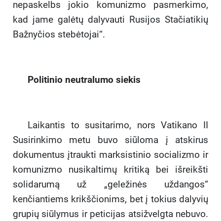
nepaskelbs jokio komunizmo pasmerkimo,
kad jame galėtų dalyvauti Rusijos Stačiatikių
Bažnyčios stebėtojai“.
Politinio neutralumo siekis
Laikantis to susitarimo, nors Vatikano II
Susirinkimo metu buvo siūloma į atskirus
dokumentus įtraukti marksistinio socializmo ir
komunizmo nusikaltimų kritiką bei išreikšti
solidarumą už „geležinės uždangos“
kenčiantiems krikščionims, bet į tokius dalyvių
grupių siūlymus ir peticijas atsižvelgta nebuvo.