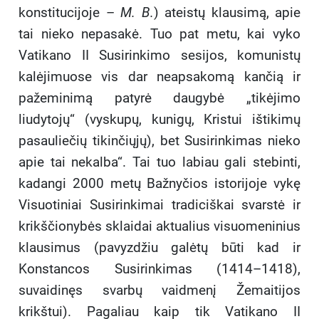
konstitucijoje –
M. B.
) ateistų klausimą, apie
tai nieko nepasakė. Tuo pat metu, kai vyko
Vatikano II Susirinkimo sesijos, komunistų
kalėjimuose vis dar neapsakomą kančią ir
pažeminimą patyrė daugybė „tikėjimo
liudytojų“ (vyskupų, kunigų, Kristui ištikimų
pasauliečių tikinčiųjų), bet Susirinkimas nieko
apie tai nekalba“. Tai tuo labiau gali stebinti,
kadangi 2000 metų Bažnyčios istorijoje vykę
Visuotiniai Susirinkimai tradiciškai svarstė ir
krikščionybės sklaidai aktualius visuomeninius
klausimus (pavyzdžiu galėtų būti kad ir
Konstancos Susirinkimas (1414–1418),
suvaidinęs svarbų vaidmenį Žemaitijos
krikštui). Pagaliau kaip tik Vatikano II