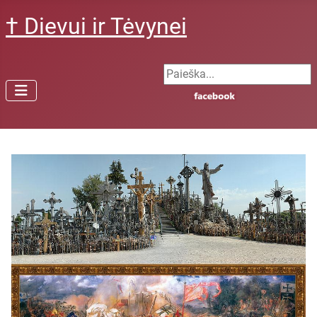
† Dievui ir Tėvynei
Search ...