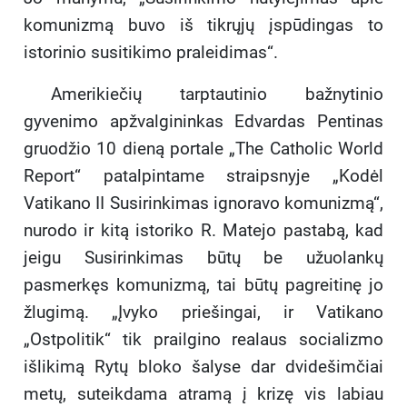
komunizmą buvo iš tikrųjų įspūdingas to
istorinio susitikimo praleidimas“.
Amerikiečių tarptautinio bažnytinio
gyvenimo apžvalgininkas Edvardas Pentinas
gruodžio 10 dieną portale „The Catholic World
Report“ patalpintame straipsnyje „Kodėl
Vatikano II Susirinkimas ignoravo komunizmą“,
nurodo ir kitą istoriko R. Matejo pastabą, kad
jeigu Susirinkimas būtų be užuolankų
pasmerkęs komunizmą, tai būtų pagreitinę jo
žlugimą. „Įvyko priešingai, ir Vatikano
„Ostpolitik“ tik prailgino realaus socializmo
išlikimą Rytų bloko šalyse dar dvidešimčiai
metų, suteikdama atramą į krizę vis labiau