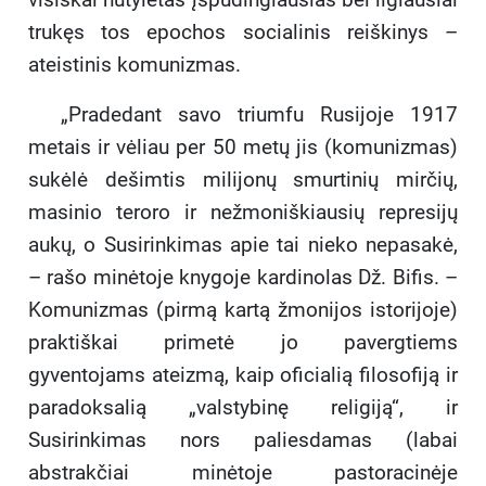
trukęs tos epochos socialinis reiškinys –
ateistinis komunizmas.
„Pradedant savo triumfu Rusijoje 1917
metais ir vėliau per 50 metų jis (komunizmas)
sukėlė dešimtis milijonų smurtinių mirčių,
masinio teroro ir nežmoniškiausių represijų
aukų, o Susirinkimas apie tai nieko nepasakė,
– rašo minėtoje knygoje kardinolas Dž. Bifis. –
Komunizmas (pirmą kartą žmonijos istorijoje)
praktiškai primetė jo pavergtiems
gyventojams ateizmą, kaip oficialią filosofiją ir
paradoksalią „valstybinę religiją“, ir
Susirinkimas nors paliesdamas (labai
abstrakčiai minėtoje pastoracinėje