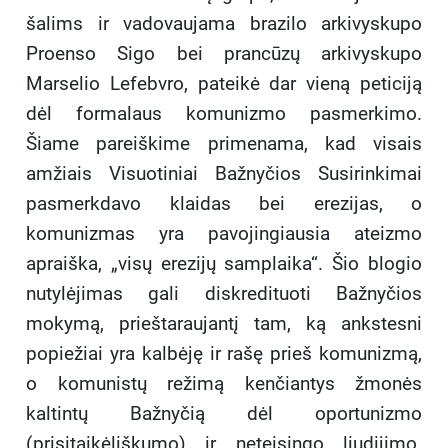
šalims ir vadovaujama brazilo arkivyskupo
Proenso Sigo bei prancūzų arkivyskupo
Marselio Lefebvro, pateikė dar vieną peticiją
dėl formalaus komunizmo pasmerkimo.
Šiame pareiškime primenama, kad visais
amžiais Visuotiniai Bažnyčios Susirinkimai
pasmerkdavo klaidas bei erezijas, o
komunizmas yra pavojingiausia ateizmo
apraiška, „visų erezijų samplaika“. Šio blogio
nutylėjimas gali diskredituoti Bažnyčios
mokymą, prieštaraujantį tam, ką ankstesni
popiežiai yra kalbėję ir rašę prieš komunizmą,
o komunistų režimą kenčiantys žmonės
kaltintų Bažnyčią dėl oportunizmo
(prisitaikėliškumo) ir neteisingo liudijimo.