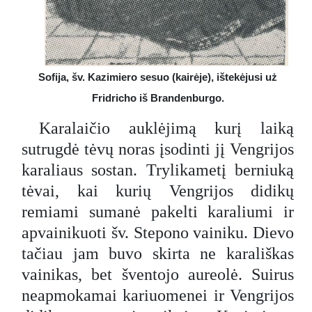
Sofija, šv. Kazimiero sesuo (kairėje), ištekėjusi uż
Fridricho iš Brandenburgo.
Karalaičio auklėjimą kurį laiką
sutrugdė tėvų noras įsodinti jį Vengrijos
karaliaus sostan. Trylikametį berniuką
tėvai, kai kurių Vengrijos didikų
remiami sumanė pakelti karaliumi ir
apvainikuoti šv. Stepono vainiku. Dievo
tačiau jam buvo skirta ne karališkas
vainikas, bet šventojo aureolė. Suirus
neapmokamai kariuomenei ir Vengrijos