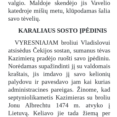
valgio. Maldoje skendėjo jis Vavelio
katedroje mišių metu, klūpodamas šalia
savo tėvelių.
KARALIAUS SOSTO ĮPĖDINIS
VYRESNIAJAM broliui Vladislovui
atsisėdus Čekijos sostan, sumanus tėvas
Kazimierą pradėjo ruošti savo įpėdiniu.
Norėdamas supažindinti jį su valdomais
kraštais, jis imdavo jį savo kelionių
palydovu ir pavesdavo jam kai kurias
administracines pareigas. Žinome, kad
septyniolikametis Kazimieras su broliu
Jonu Albrechtu 1474 m. atvyko į
Lietuvą. Keliavo jie tada žiemą per