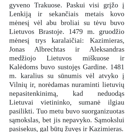
gyveno Trakuose. Paskui visi grįžo į
Lenkiją ir sekančiais metais kovo
mėnesį vėl abu broliai su tėvu buvo
Lietuvos Brastoje. 1479 m. gruodžio
mėnesį trys karalaičiai: Kazimieras,
Jonas Albrechtas ir Aleksandras
medžiojo Lietuvos miškuose ir
Kalėdoms buvo sustojęs Gardine. 1481
m. karalius su sūnumis vėl atvyko į
Vilnių ir, norėdamas nuraminti lietuvių
nepasitenkinimą, kad neduodąs
Lietuvai vietininko, sumanė ilgiau
pasilikti. Tuo metu buvo suorganizuotas
sąmokslas, bet jis nepavyko. Sąmokslui
pasisekus, gal būtų žuvęs ir Kazimieras.