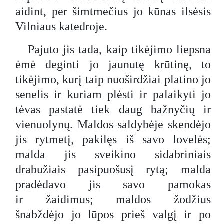
aidint, per šimtmečius jo kūnas ilsėsis
Vilniaus katedroje.
Pajuto jis tada, kaip tikėjimo liepsna
ėmė deginti jo jaunutę krūtinę, to
tikėjimo, kurį taip nuoširdžiai platino jo
senelis ir kuriam plėsti ir palaikyti jo
tėvas pastatė tiek daug bažnyčių ir
vienuolynų. Maldos saldybėje skendėjo
jis rytmetį, pakilęs iš savo lovelės;
malda jis sveikino sidabriniais
drabužiais pasipuošusį rytą; malda
pradėdavo jis savo pamokas
ir žaidimus; maldos žodžius
šnabždėjo jo lūpos prieš valgį ir po