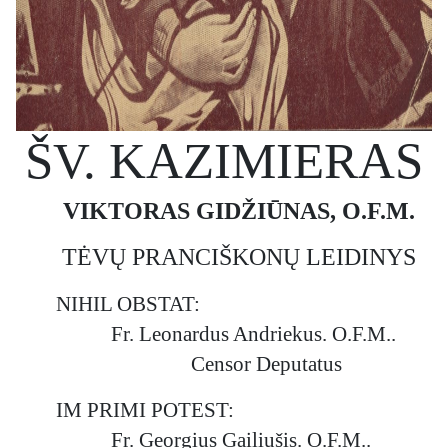
ŠV. KAZIMIERAS
VIKTORAS GIDŽIŪNAS, O.F.M.
TĖVŲ PRANCIŠKONŲ LEIDINYS
NIHIL OBSTAT:
Fr. Leonardus Andriekus. O.F.M..
Censor Deputatus
IM PRIMI POTEST:
Fr. Georgius Gailiušis. O.F.M..