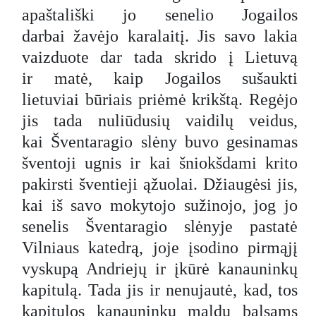
apaštališki jo senelio Jogailos
darbai žavėjo karalaitį. Jis savo lakia
vaizduote dar tada skrido į Lietuvą
ir matė, kaip Jogailos sušaukti
lietuviai būriais priėmė krikštą. Regėjo
jis tada nuliūdusių vaidilų veidus,
kai Šventaragio slėny buvo gesinamas
šventoji ugnis ir kai šniokšdami krito
pakirsti šventieji ąžuolai. Džiaugėsi jis,
kai iš savo mokytojo sužinojo, jog jo
senelis Šventaragio slėnyje pastatė
Vilniaus katedrą, joje įsodino pirmąjį
vyskupą Andriejų ir įkūrė kanauninkų
kapitulą. Tada jis ir nenujautė, kad, tos
kapitulos kanauninkų maldų balsams