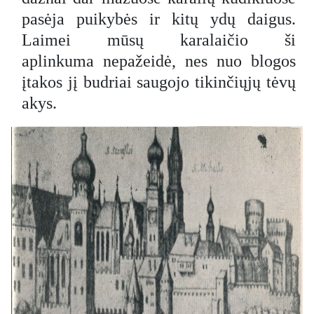
pasėja puikybės ir kitų ydų daigus.
Laimei mūsų karalaičio ši
aplinkuma nepažeidė, nes nuo blogos
įtakos jį budriai saugojo tikinčiųjų tėvų
akys.