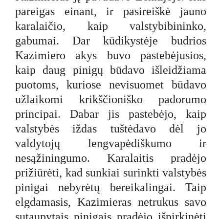
pareigas einant, ir pasireiškė jauno
karalaičio, kaip valstybibininko,
gabumai. Dar kūdikystėje budrios
Kazimiero akys buvo pastebėjusios,
kaip daug pinigų būdavo išleidžiama
puotoms, kuriose nevisuomet būdavo
užlaikomi krikščioniško padorumo
principai. Dabar jis pastebėjo, kaip
valstybės iždas tuštėdavo dėl jo
valdytojų lengvapėdiškumo ir
nesąžiningumo. Karalaitis pradėjo
prižiūrėti, kad sunkiai surinkti valstybės
pinigai nebyrėtų bereikalingai. Taip
elgdamasis, Kazimieras netrukus savo
sutaupytais pinigais pradėjo išpirkinėti