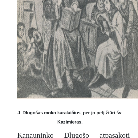
J. Dlugošas moko karalaičius, per jo petį žiūri šv.
Kazimieras.
Kanauninko Dlugošo atpasakoti