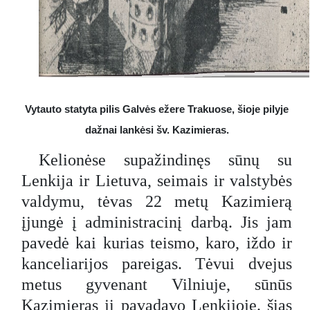
Vytauto statyta pilis Galvės ežere Trakuose, šioje pilyje
dažnai lankėsi šv. Kazimieras.
Kelionėse supažindinęs sūnų su
Lenkija ir Lietuva, seimais ir valstybės
valdymu, tėvas 22 metų Kazimierą
įjungė į administracinį darbą. Jis jam
pavedė kai kurias teismo, karo, iždo ir
kanceliarijos pareigas. Tėvui dvejus
metus gyvenant Vilniuje, sūnūs
Kazimieras jį pavadavo Lenkijoje. šias