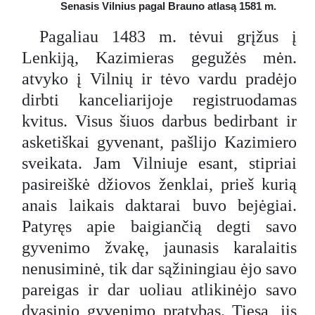
Senasis Vilnius pagal Brauno atlasą 1581 m.
Pagaliau 1483 m. tėvui grįžus į
Lenkiją, Kazimieras gegužės mėn.
atvyko į Vilnių ir tėvo vardu pradėjo
dirbti kanceliarijoje registruodamas
kvitus. Visus šiuos darbus bedirbant ir
asketiškai gyvenant, pašlijo Kazimiero
sveikata. Jam Vilniuje esant, stipriai
pasireiškė džiovos ženklai, prieš kurią
anais laikais daktarai buvo bejėgiai.
Patyręs apie baigiančią degti savo
gyvenimo žvakę, jaunasis karalaitis
nenusiminė, tik dar sąžiningiau ėjo savo
pareigas ir dar uoliau atlikinėjo savo
dvasinio gyvenimo pratybas. Tiesa, jis