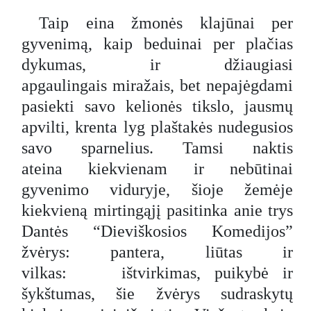
Taip eina žmonės klajūnai per
gyvenimą, kaip beduinai per plačias
dykumas, ir džiaugiasi
apgaulingais miražais, bet nepajėgdami
pasiekti savo kelionės tikslo, jausmų
apvilti, krenta lyg plaštakės nudegusios
savo sparnelius. Tamsi naktis
ateina kiekvienam ir nebūtinai
gyvenimo viduryje, šioje žemėje
kiekvieną mirtingąjį pasitinka anie trys
Dantės “Dieviškosios Komedijos”
žvėrys: pantera, liūtas ir
vilkas: ištvirkimas, puikybė ir
šykštumas, šie žvėrys sudraskytų