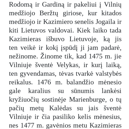
Rodomą ir Gardiną ir pakeliui į Vilnių
medžiojo Beržtų giriose, kur kitados
medžiojo ir Kazimiero senelis Jogaila ir
kiti Lietuvos valdovai. Kiek laiko tada
Kazimieras išbuvo Lietuvoje, ką jis
ten veikė ir kokį įspūdį ji jam padarė,
nežinome. Žinome tik, kad 1475 m. jie
Vilniuje šventė Velykas, ir kurį laiką,
ten gyvendamas, tėvas tvarkė valstybės
reikalus. 1476 m. balandžio mėnesio
gale karalius su sūnumis lankėsi
kryžiuočių sostinėje Marienburge, o tų
pačių metų Kalėdas su jais šventė
Vilniuje ir čia pasiliko kelis mėnesius,
nes 1477 m. gavėnios metu Kazimieras