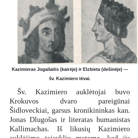
Kazimieras Jogailaitis (kairėje) ir Elzbieta (dešinėje) —
šv. Kazimiero tėvai.
Šv. Kazimiero auklėtojai buvo
Krokuvos dvaro pareigūnai
Šidloveckiai, garsus kronikininkas kan.
Jonas Dlugošas ir literatas humanistas
Kallimachas. Iš likusių Kazimiero
auklėjimo taisyklių matome, kad jis