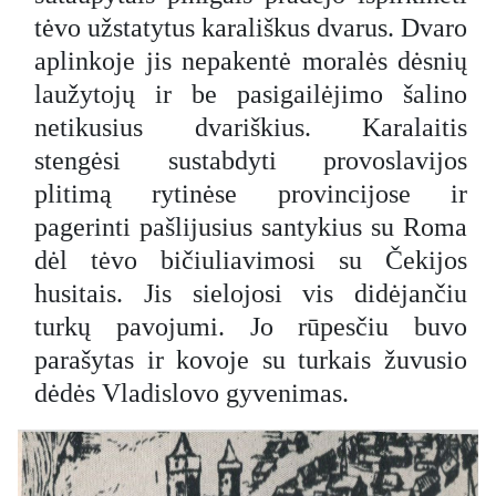
tėvo užstatytus karališkus dvarus. Dvaro
aplinkoje jis nepakentė moralės dėsnių
laužytojų ir be pasigailėjimo šalino
netikusius dvariškius. Karalaitis
stengėsi sustabdyti provoslavijos
plitimą rytinėse provincijose ir
pagerinti pašlijusius santykius su Roma
dėl tėvo bičiuliavimosi su Čekijos
husitais. Jis sielojosi vis didėjančiu
turkų pavojumi. Jo rūpesčiu buvo
parašytas ir kovoje su turkais žuvusio
dėdės Vladislovo gyvenimas.