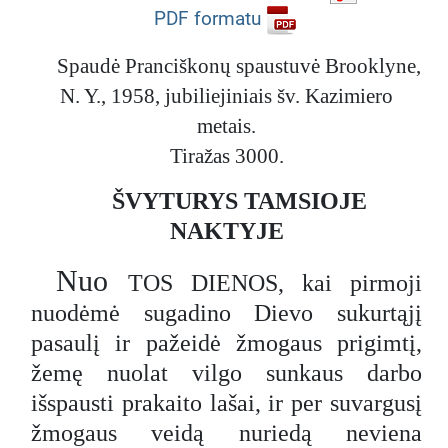
PDF formatu
Spaudė Pranciškonų spaustuvė Brooklyne,
N. Y., 1958, jubiliejiniais šv. Kazimiero
metais.
Tiražas 3000.
ŠVYTURYS TAMSIOJE
NAKTYJE
Nuo
TOS DIENOS, kai pirmoji
nuodėmė sugadino Dievo sukurtąjį
pasaulį ir pažeidė žmogaus prigimtį,
žemę nuolat vilgo sunkaus darbo
išspausti prakaito lašai, ir per suvargusį
žmogaus veidą nuriedą neviena