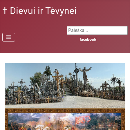
† Dievui ir Tėvynei
Search ...