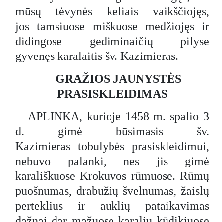
mūsų tėvynės keliais vaikščiojęs,
jos tamsiuose miškuose medžiojęs ir
didingose gediminaičių pilyse
gyvenęs karalaitis šv. Kazimieras.
GRAŽIOS JAUNYSTĖS
PRASISKLEIDIMAS
APLINKA, kurioje 1458 m. spalio 3
d. gimė būsimasis šv.
Kazimieras tobulybės prasiskleidimui,
nebuvo palanki, nes jis gimė
karališkuose Krokuvos rūmuose. Rūmų
puošnumas, drabužių švelnumas, žaislų
perteklius ir auklių pataikavimas
dažnai dar mažuose karalių kūdikiuose