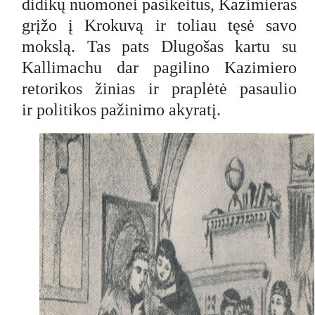
didikų nuomonei pasikeitus, Kazimieras
grįžo į Krokuvą ir toliau tęsė savo
mokslą. Tas pats Dlugošas kartu su
Kallimachu dar pagilino Kazimiero
retorikos žinias ir praplėtė pasaulio
ir politikos pažinimo akyratį.