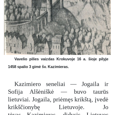
Vavelio pilies vaizdas Krokuvoje 16 a. šioje pilyje
1458 spalio 3 gimė šv. Kazimieras.
Kazimiero seneliai — Jogaila ir
Sofija Alšėniškė — buvo taurūs
lietuviai. Jogaila, priėmęs krikštą, įvedė
krikščionybę Lietuvoje. Jo
tėvas Kazimieras, didysis Lietuvos