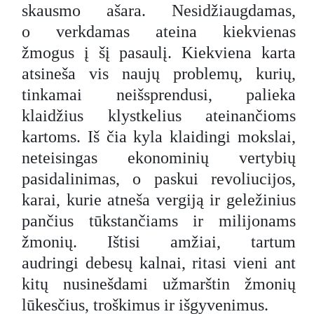
skausmo ašara. Nesidžiaugdamas,
o verkdamas ateina kiekvienas
žmogus į šį pasaulį. Kiekviena karta
atsineša vis naujų problemų, kurių,
tinkamai neišsprendusi, palieka
klaidžius klystkelius ateinančioms
kartoms. Iš čia kyla klaidingi mokslai,
neteisingas ekonominių vertybių
pasidalinimas, o paskui revoliucijos,
karai, kurie atneša vergiją ir geležinius
pančius tūkstančiams ir milijonams
žmonių. Ištisi amžiai, tartum
audringi debesų kalnai, ritasi vieni ant
kitų nusinešdami užmarštin žmonių
lūkesčius, troškimus ir išgyvenimus.