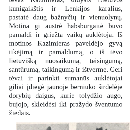
kunigaikštis ir Lenkijos karalius,
pastatė daug bažnyčių ir vienuolynų.
Motina gi austrė habsburgaitė buvo
pamaldi ir griežta vaikų auklėtoja. Iš
motinos Kazimieras paveldėjo gyvą
tikėjimą ir pamaldumą, o iš tėvo
lietuvišką nuosaikumą, teisingumą,
santūrumą, taikingumą ir ištvermę. Geri
tėvai ir parinkti sumanūs auklėtojai
giliai įdiegė jaunoje berniuko širdelėje
dorybių daigus, kurie tolydžio augo,
bujojo, skleidėsi iki pražydo šventumo
žiedais.