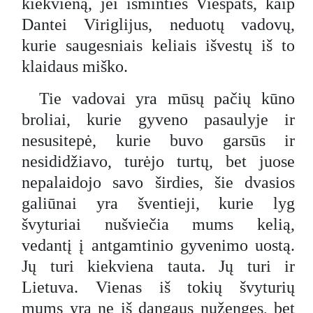
kiekvieną, jei išminties Viešpats, kaip
Dantei Viriglijus, neduotų vadovų,
kurie saugesniais keliais išvestų iš to
klaidaus miško.
Tie vadovai yra mūsų pačių kūno
broliai, kurie gyveno pasaulyje ir
nesusitepė, kurie buvo garsūs ir
nesididžiavo, turėjo turtų, bet juose
nepalaidojo savo širdies, šie dvasios
galiūnai yra šventieji, kurie lyg
švyturiai nušviečia mums kelią,
vedantį į antgamtinio gyvenimo uostą.
Jų turi kiekviena tauta. Jų turi ir
Lietuva. Vienas iš tokių švyturių
mums yra ne iš dangaus nužengęs, bet