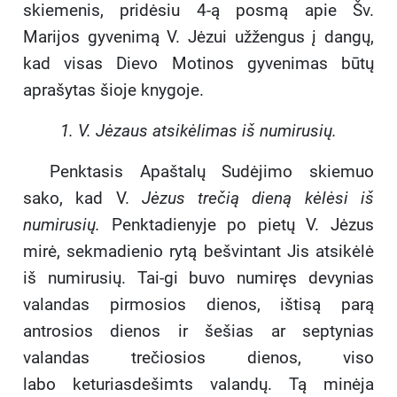
skiemenis, pridėsiu 4-ą posmą apie Šv.
Marijos gyvenimą V. Jėzui užžengus į dangų,
kad visas Dievo Motinos gyvenimas būtų
aprašytas šioje knygoje.
1. V. Jėzaus atsikėlimas iš numirusių.
Penktasis Apaštalų Sudėjimo skiemuo
sako, kad V.
Jėzus trečią dieną kėlėsi iš
numirusių.
Penktadienyje po pietų V. Jėzus
mirė, sekmadienio rytą bešvintant Jis atsikėlė
iš numirusių. Tai-gi buvo numiręs devynias
valandas pirmosios dienos, ištisą parą
antrosios dienos ir šešias ar septynias
valandas trečiosios dienos, viso
labo keturiasdešimts valandų. Tą minėja