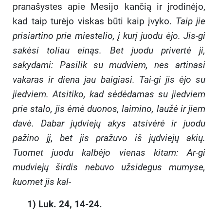
pranašystes apie Mesijo kančią ir įrodinėjo,
kad taip turėjo viskas būti kaip įvyko.
Taip jie
prisiartino prie miestelio, į kurį juodu ėjo. Jis-gi
sakėsi toliau einąs. Bet juodu privertė ji,
sakydami: Pasilik su mudviem, nes artinasi
vakaras ir diena jau baigiasi. Tai-gi jis ėjo su
jiedviem. Atsitiko, kad sėdėdamas su jiedviem
prie stalo, jis ėmė duonos, laimino, laužė ir jiem
davė. Dabar jųdviejų akys atsivėrė ir juodu
pažino jį, bet jis pražuvo iš jųdviejų akių.
Tuomet juodu kalbėjo vienas kitam: Ar-gi
mudviejų širdis nebuvo užsidegus mumyse,
kuomet jis kal-
1) Luk. 24, 14-24.