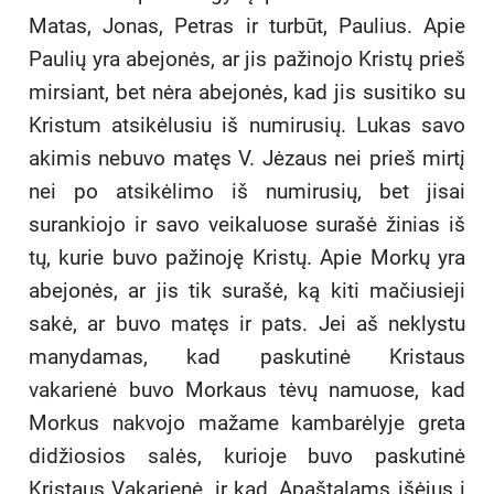
Matas, Jonas, Petras ir turbūt, Paulius. Apie
Paulių yra abejonės, ar jis pažinojo Kristų prieš
mirsiant, bet nėra abejonės, kad jis susitiko su
Kristum atsikėlusiu iš numirusių. Lukas savo
akimis nebuvo matęs V. Jėzaus nei prieš mirtį
nei po atsikėlimo iš numirusių, bet jisai
surankiojo ir savo veikaluose surašė žinias iš
tų, kurie buvo pažinoję Kristų. Apie Morkų yra
abejonės, ar jis tik surašė, ką kiti mačiusieji
sakė, ar buvo matęs ir pats. Jei aš neklystu
manydamas, kad paskutinė Kristaus
vakarienė buvo Morkaus tėvų namuose, kad
Morkus nakvojo mažame kambarėlyje greta
didžiosios salės, kurioje buvo paskutinė
Kristaus Vakarienė, ir kad, Apaštalams išėjus į