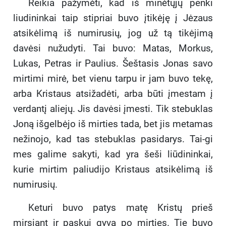
Reikia pažymėti, kad iš minėtųjų penki
liudininkai taip stipriai buvo įtikėję į Jėzaus
atsikėlimą iš numirusių, jog už tą tikėjimą
davėsi nužudyti. Tai buvo: Matas, Morkus,
Lukas, Petras ir Paulius. Šeštasis Jonas savo
mirtimi mirė, bet vienu tarpu ir jam buvo tekę,
arba Kristaus atsižadėti, arba būti įmestam į
verdantį aliejų. Jis davėsi įmesti. Tik stebuklas
Joną išgelbėjo iš mirties tada, bet jis metamas
nežinojo, kad tas stebuklas pasidarys. Tai-gi
mes galime sakyti, kad yra šeši liūdininkai,
kurie mirtim paliudijo Kristaus atsikėlimą iš
numirusių.
Keturi buvo patys matę Kristų prieš
mirsiant ir paskui gyvą po mirties. Tie buvo