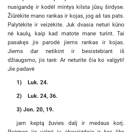
nusigandę ir kodėl mintys kilsta jūsų širdyse.
Žiūrėkite mano rankas ir kojas, jog aš tas pats.
Palytėkite ir veizėkite. Juk dvasia neturi kūno
nė kaulų, kaip kad matote mane turint. Tai
pasakęs jis parodė jiems rankas ir kojas.
Jiems dar netikint ir besistebiant iš
džiaugsmo, jis tarė: Ar neturite čia ko valgyti!
Jie padavė
1) Luk. 24.
2) Luk. 24, 36.
3) Jon. 20, 19.
jam keptą žuvies dalį ir medaus korį.
Paėmęs jis valgė jų akyvaizdoje ir
kas liko