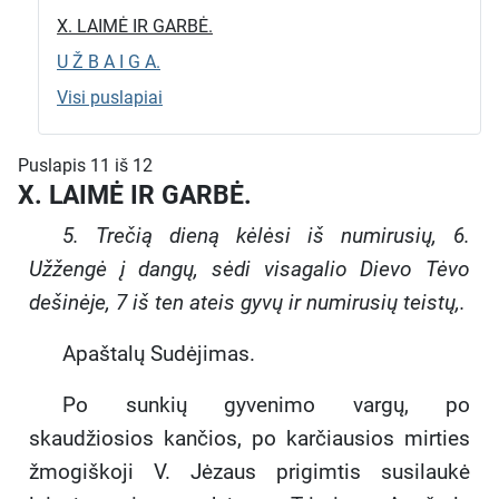
X. LAIMĖ IR GARBĖ.
U Ž B A I G A.
Visi puslapiai
Puslapis 11 iš 12
X. LAIMĖ IR GARBĖ.
5. Trečią dieną kėlėsi iš numirusių, 6.
Užžengė į dangų, sėdi visagalio Dievo Tėvo
dešinėje, 7 iš ten ateis gyvų ir numirusių teistų,.
Apaštalų Sudėjimas.
Po sunkių gyvenimo vargų, po
skaudžiosios kančios, po karčiausios mirties
žmogiškoji V. Jėzaus prigimtis susilaukė