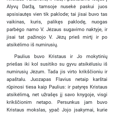
Alyvų Daržą, tamsoje nusekė paskui juos
apsisiautęs vien tik paklode; tai jisai buvo tas
vaikinas, kuris, palikęs paklodę, nuogas
parbėgo namo V. Jėzaus sugavimo naktyje, ir
jisai tat pažinojo V. Jėzų prieš mirtį ir po
atsikėlimo iš numirusių.
Paulius buvo Kristaus ir Jo mokytinių
priešas iki kol susitiko su gyvu atsikėlusiu iš
numirusių Jėzum. Tada jis virto krikščioniu ir
apaštalu. Juozapas Flavius netaip karštai
rūpinosi tiesa kaip Paulius: ir patyręs Kristaus
atsikėlimą, net užrašęs jį savo knygoje, visgi
krikščionim netapo. Persunkus jam buvo
Kristaus mokslas, ypač Jojo įsakymai, kurie