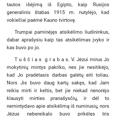
tautos išėjimą iš Egipto, kaip Rusijos
generalinis štabas 1915 m. nutylėjo, kad
vokiečiai paėmė Kauno tvirtovę.
Trumpai paminėjęs atsikėlimo liudininkus,
dabar aprašysiu kaip tas atsikėlimas įvyko ir
kas buvo po jo.
T u š č i a s g r a b a s. V. Jėzui mirus Jo
mokytinių mintys pakriko, nes jie nesitikėjo,
kad Jo pradėtasis darbas galėtų eiti toliau.
Nors Jis buvo daug kartų sakęs, kad Jam
reikia mirti ir keltis, bet jie niekad nenorėjo
klausyti mirties pranašysčių, ir dėl to
nemintydavo apie atsikėlimą iš numirusių, nors
Jėzus nebereikalo buvo prikėlęs tris