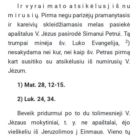
I r v y r a i m a t o a t s i k ė l u s į i š n u
m i r u s i ų. Pirma negu parizėjų pramanytasis
ir kareivių skleidžiamasis melas pasiekė
apaštalus V. Jėzus pasirodė Simanui Petrui. Tą
2
trumpai minėja šv. Luko Evangelija,
)
nesakydama nei kur, nei kaip šv. Petras pirmą
kart susitiko su atsikėlusiu iš numirusių V.
Jėzum.
1) Mat. 28, 12-15.
2) Luk. 24, 34.
Beveik pridurmui po to du tolimesnieji V.
Jėzaus mokytiniai, t. y. ne apaštalai, ėjo
vieškeliu iš Jeruzolimos į Einmaus. Vieno tų