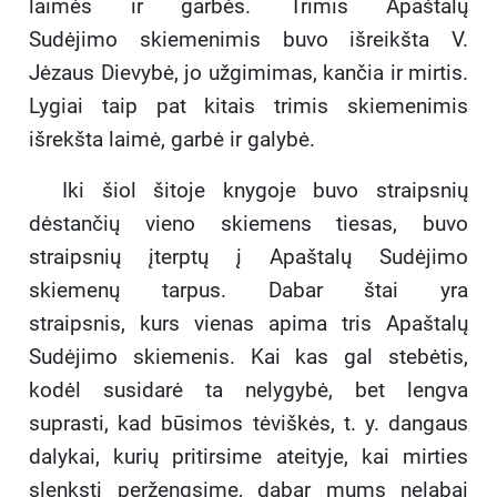
laimės ir garbės. Trimis Apaštalų
Sudėjimo skiemenimis buvo išreikšta V.
Jėzaus Dievybė, jo užgimimas, kančia ir mirtis.
Lygiai taip pat kitais trimis skiemenimis
išrekšta laimė, garbė ir galybė.
Iki šiol šitoje knygoje buvo straipsnių
dėstančių vieno skiemens tiesas, buvo
straipsnių įterptų į Apaštalų Sudėjimo
skiemenų tarpus. Dabar štai yra
straipsnis, kurs vienas apima tris Apaštalų
Sudėjimo skiemenis. Kai kas gal stebėtis,
kodėl susidarė ta nelygybė, bet lengva
suprasti, kad būsimos tėviškės, t. y. dangaus
dalykai, kurių pritirsime ateityje, kai mirties
slenkstį peržengsime, dabar mums nelabai