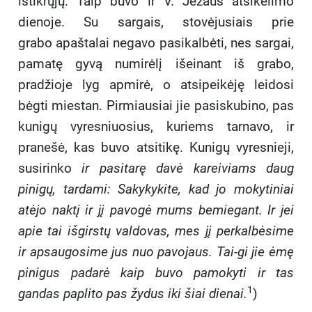
ištikrųjų. Taip buvo ir V. Jėzaus atsikėlimo
dienoje. Su sargais, stovėjusiais prie
grabo apaštalai negavo pasikalbėti, nes sargai,
pamatę gyvą numirėlį išeinant iš grabo,
pradžioje lyg apmirė, o atsipeikėję leidosi
bėgti miestan. Pirmiausiai jie pasiskubino, pas
kunigų vyresniuosius, kuriems tarnavo, ir
pranešė, kas buvo atsitikę. Kunigų vyresnieji,
susirinko
ir pasitarę davė kareiviams daug
pinigų, tardami: Sakykykite, kad jo mokytiniai
atėjo naktį ir jį pavogė mums bemiegant. Ir jei
apie tai išgirstų valdovas, mes jį per
kalbėsime
ir apsaugosime jus nuo pavojaus. Tai-gi jie ėmę
pinigus padarė kaip buvo pamokyti ir tas
1
gandas paplito pas žydus iki šiai dienai.
)