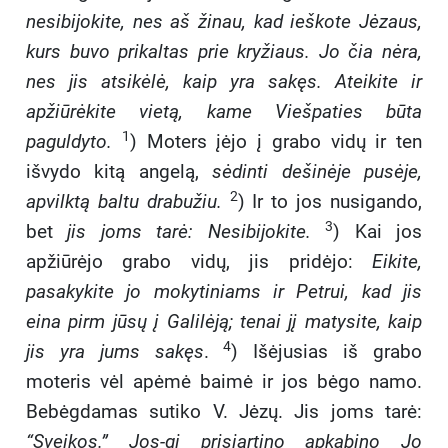
nesibijokite, nes aš žinau, kad ieškote Jėzaus,
kurs buvo prikaltas prie kryžiaus. Jo čia nėra,
nes jis atsikėlė, kaip yra sakęs. Ateikite ir
apžiūrėkite vietą, kame Viešpaties būta
1
paguldyto.
) Moters įėjo į grabo vidų ir ten
išvydo kitą angelą,
sėdinti dešinėje pusėje,
2
apvilktą baltu drabužiu.
) Ir to jos nusigando,
3
bet
jis joms tarė: Nesibijokite.
) Kai jos
apžiūrėjo grabo vidų, jis pridėjo:
Eikite,
pasakykite jo mokytiniams ir Petrui, kad jis
eina pirm jūsų į Galilėją; tenai jį matysite, kaip
4
jis yra jums sakęs
.
) Išėjusias iš grabo
moteris vėl apėmė baimė ir jos bėgo namo.
Bebėgdamas sutiko V. Jėzų. Jis joms tarė:
“Sveikos.” Jos-gi prisiartino apkabino Jo