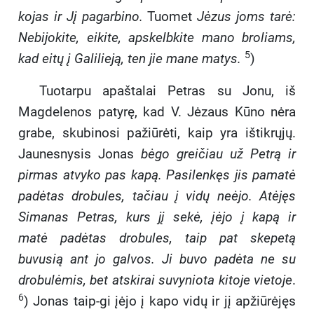
kojas ir Jį pagarbino.
Tuomet
Jėzus joms tarė:
Nebijokite, eikite, apskelbkite mano broliams,
5
kad eitų į Galilieją, ten jie mane matys.
)
Tuotarpu apaštalai Petras su Jonu, iš
Magdele
nos patyrę, kad V. Jėzaus Kūno nėra
grabe, skubinosi pažiūrėti, kaip yra ištikrųjų.
Jaunesnysis Jonas
bėgo greičiau už Petrą ir
pirmas atvyko pas kapą. Pasilenkęs jis pamatė
padėtas drobules, tačiau į vidų neėjo. Atėjęs
Simanas Petras, kurs jį sekė, įėjo į kapą ir
matė padėtas drobules, taip pat skepetą
buvusią ant jo galvos. Ji buvo padėta ne su
drobulėmis, bet atskirai suvyniota kitoje vietoje
.
6
) Jonas taip-gi įėjo į kapo vidų ir jį apžiūrėjęs