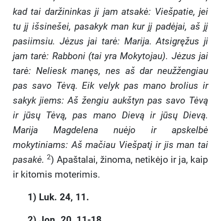
kad tai daržininkas ji jam atsakė: Viešpatie, jei
tu jį išsinešei, pasakyk man kur jį padėjai, aš jį
pasiimsiu. Jėzus jai tarė: Marija. Atsigręžus ji
jam tarė: Rabboni (tai yra Mokytojau). Jėzus jai
tarė: Neliesk manęs, nes aš dar neužžengiau
pas savo Tėvą. Eik velyk pas mano brolius ir
sakyk jiems: Aš žengiu aukštyn pas savo Tėvą
ir jūsų Tėvą, pas mano Dievą ir jūsų Dievą.
Marija Magdelena nuėjo ir apskelbė
mokytiniams: Aš mačiau Viešpatį ir jis man tai
2
pasakė.
) Apaštalai, žinoma, netikėjo ir ja, kaip
ir kitomis moterimis.
1) Luk. 24, 11.
2) Jon. 20, 11-18.