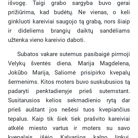
išvogę. Taigi grabo sargyba buvo gerai
prižiūrima, kad budėtų. Ne vienas, o keli
ginkluoti kareiviai saugojo tą grabą, nors šiaip
ir dideliems brangių daiktų sandėliams
užtenka vieno kareivio daboti.
Subatos vakare sutemus pasibaigė pirmoji
Velykų šventės diena. Marija Magdelena,
Jokūbo Marija, Saliomė prisipirko kvepalų
šermenims. Kitos moters buvo suskubusios tą
padaryti penktadienyje prieš sutemstant.
Susitarusios kelios sekmadienio rytą dar
prieš auštant jos nešėsi tuos kvepiančius
tepalus. Kaip tik šiek tiek prašvito kareiviai
atkėlė miesto vartus ir moters su savo
kvepalais išėjo Kalvarijos kalno linkui,