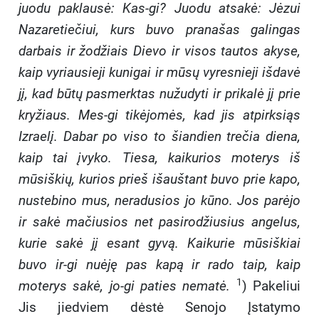
juodu paklausė: Kas-gi? Juodu atsakė: Jėzui
Nazaretiečiui, kurs buvo pranašas galingas
darbais ir žodžiais Dievo ir visos tautos akyse,
kaip vyriausieji kunigai ir mūsų vyresnieji išdavė
jį, kad būtų pasmerktas nužudyti ir prikalė jį prie
kryžiaus. Mes-gi tikėjomės, kad jis atpirksiąs
Izraelį. Dabar po viso to šiandien trečia diena,
kaip tai įvyko. Tiesa, kaikurios moterys iš
mūsiškių, kurios prieš išauštant buvo prie kapo,
nustebino mus, neradusios jo kūno. Jos parėjo
ir sakė mačiusios net pasirodžiusius angelus,
kurie sakė jį esant gyvą. Kaikurie mūsiškiai
buvo ir-gi nuėję pas kapą ir rado taip, kaip
1
moterys sakė, jo-gi paties nematė.
) Pakeliui
Jis jiedviem dėstė Senojo Įstatymo