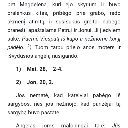
bet Magdelena, kuri ėjo skyrium ir buvo
pralenkus kitas, pribėgo prie grabo, rado
akmenį atimtą, ir susisukus greitai nubėgo
pranešti apaštalams Petrui ir Jonui. Ji jiedviem
sakė:
Paėmė Viešpatį iš kapo ir nežinome kur jį
2
padėjo.
)
Tuom tarpu priėjo anos moters ir
išvydusios angelą nusigando.
1) Mat. 28, 2-4.
2) Jon. 20, 2.
Jos nematė, kad kareiviai pabėgo iš
sargybos, nes jos nežinojo, kad parizėjai tą
sargybą buvo pastatę.
Angelas joms maloningai tarė:
Jūs