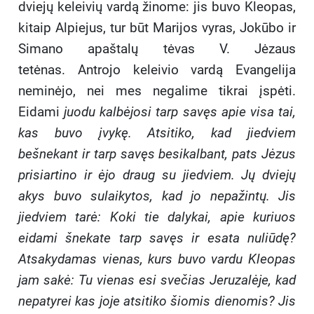
dviejų keleivių vardą žinome: jis buvo Kleopas,
kitaip Alpiejus, tur būt Marijos vyras, Jokūbo ir
Simano apaštalų tėvas V. Jėzaus
tetėnas. Antrojo keleivio vardą Evangelija
neminėjo, nei mes negalime tikrai įspėti.
Eidami
juodu kalbėjosi tarp savęs apie visa tai,
kas buvo įvykę. Atsitiko, kad jiedviem
bešnekant ir tarp savęs besikalbant, pats Jėzus
prisiartino ir ėjo draug su jiedviem. Jų dviejų
akys buvo sulaikytos, kad jo nepažintų. Jis
jiedviem tarė: Koki tie dalykai, apie kuriuos
eidami šnekate tarp savęs ir esata nuliūdę?
Atsakydamas vienas, kurs buvo vardu Kleopas
jam sakė: Tu vienas esi svečias Jeruzalėje, kad
nepatyrei kas joje atsitiko šiomis dienomis? Jis