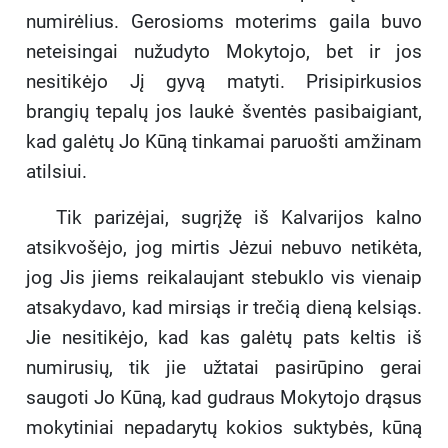
numirėlius. Gerosioms moterims gaila buvo
neteisingai nužudyto Mokytojo, bet ir jos
nesitikėjo Jį gyvą matyti. Prisipirkusios
brangių tepalų jos laukė šventės pasibaigiant,
kad galėtų Jo Kūną tinkamai paruošti amžinam
atilsiui.
Tik parizėjai, sugrįžę iš Kalvarijos kalno
atsikvošėjo, jog mirtis Jėzui nebuvo netikėta,
jog Jis jiems reikalaujant stebuklo vis vienaip
atsakydavo, kad mirsiąs ir trečią dieną kelsiąs.
Jie nesitikėjo, kad kas galėtų pats keltis iš
numirusių, tik jie užtatai pasirūpino gerai
saugoti Jo Kūną, kad gudraus Mokytojo drąsus
mokytiniai nepadarytų kokios suktybės, kūną