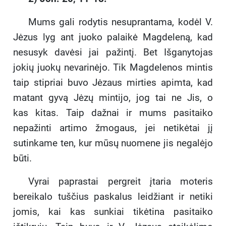
Mums gali rodytis nesuprantama, kodėl V.
Jėzus lyg ant juoko palaikė Magdeleną, kad
nesusyk davėsi jai pažintį. Bet Išganytojas
jokių juokų nevarinėjo. Tik Magdelenos mintis
taip stipriai buvo Jėzaus mirties apimta, kad
matant gyvą Jėzų mintijo, jog tai ne Jis, o
kas kitas. Taip dažnai ir mums pasitaiko
nepažinti artimo žmogaus, jei netikėtai jį
sutinkame ten, kur mūsų nuomene jis negalėjo
būti.
Vyrai paprastai pergreit įtaria moteris
bereikalo tuščius paskalus leidžiant ir netiki
jomis, kai kas sunkiai tikėtina pasitaiko