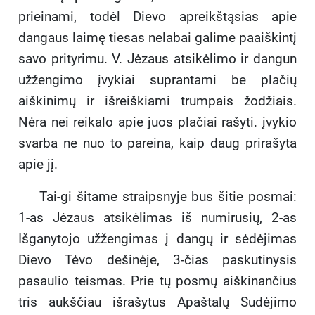
prieinami, todėl Dievo apreikštąsias apie
dangaus laimę tiesas nelabai galime paaiškintį
savo prityrimu. V. Jėzaus atsikėlimo ir dangun
užžengimo įvykiai suprantami be plačių
aiškinimų ir išreiškiami trumpais žodžiais.
Nėra nei reikalo apie juos plačiai rašyti. įvykio
svarba ne nuo to pareina, kaip daug prirašyta
apie jį.
Tai-gi šitame straipsnyje bus šitie posmai:
1-as Jėzaus atsikėlimas iš numirusių, 2-as
Išganytojo užžengimas į dangų ir sėdėjimas
Dievo Tėvo dešinėje, 3-čias paskutinysis
pasaulio teismas. Prie tų posmų aiškinančius
tris aukščiau išrašytus Apaštalų Sudėjimo