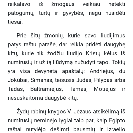
reikalavo iš žmogaus veikiau netekti
patogumų, turtų ir gyvybės, negu nusidėti
tiesai.
Prie šitų žmonių, kurie savo liudijimus
patys raštu parašė, dar reikia pridėti daugybę
kitų, kurie tik žodžiu liudijo Kristų kėlus iš
numirusių ir už tą liūdymą nužudyti tapo. Tokių
yra visa devynetą apaštalų: Andriejus, du
Jokūbai, Simanas, teisusis Judas, Pilypas arba
Tadas, Baltramiejus, Tamas, Motiejus ir
nesuskaitoma daugybė kitų.
Žydų rabinų knygos V. Jėzaus atsikėlimą iš
numirusių neminėjo lygiai taip pat, kaip Egipto
raštai nutylėjo dešimtį bausmių ir Izraelio