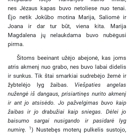
nes Jėzaus kapas buvo netoliese nuo tenai.
Ėjo netik Jokūbo motina Marija, Saliomė ir
Joana ir dar tur būt, viena kita. Marija
Magdalena jų nelaukdama buvo nubėgusi
pirma.
Šitoms beeinant užėjo abejonė, kas joms
atris akmenį nuo grabo, nes buvo labai didelis
ir sunkus. Tik štai smarkiai sudrebėjo žemė ir
žybtelėjo lyg žaibas.
Viešpaties angelas
nužengė iš dangaus, prisiartinęs nurito akmenį
ir ant jo atsisėdo. Jo pažvelgimas buvo kaip
žaibas ir jo drabužiai kaip sniegas. Dėlei jo
baisumo sargai nusigando ir pasidarė lyg
1
numirę.
) Nustebęs moterų pulkelis sustojo,