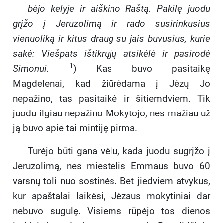
bėjo kelyje ir aiškino Raštą. Pakilę juodu
grįžo į Je
ruzolimą ir rado susirinkusius
vienuoliką ir kitus draug su jais buvusius, kurie
sakė: Viešpats ištikrųjų atsikėlė ir pasirodė
1
Simonui.
) Kas buvo pasitaikę
Magdelenai, kad žiūrėdama į Jėzų Jo
nepažino, tas pasitaikė ir šitiemdviem. Tik
juodu ilgiau nepažino Mokytojo, nes mažiau už
ją buvo apie tai mintiję pirma.
Turėjo būti gana vėlu, kada juodu sugrįžo į
Jeruzolimą, nes miestelis Emmaus buvo 60
varsnų toli nuo sostinės. Bet jiedviem atvykus,
kur apaštalai laikėsi, Jėzaus mokytiniai dar
nebuvo sugulę. Visiems rūpėjo tos dienos