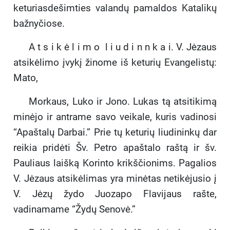
keturiasdešimties valandų pamaldos Katalikų
bažnyčiose.
A t s i k ė l i m o l i u d i n n k a i. V. Jėzaus
atsikėlimo įvykį žinome iš keturių Evangelistų:
Mato,
Morkaus, Luko ir Jono. Lukas tą atsitikimą
minėjo ir antrame savo veikale, kuris vadinosi
‘‘Apaštalų Darbai.” Prie tų keturių liudininkų dar
reikia pridėti Šv. Petro apaštalo raštą ir šv.
Pauliaus laišką Korinto krikščionims. Pagalios
V. Jėzaus atsikėlimas yra minėtas netikėjusio į
V. Jėzų žydo Juozapo Flavijaus rašte,
vadinamame “Žydų Senovė.”