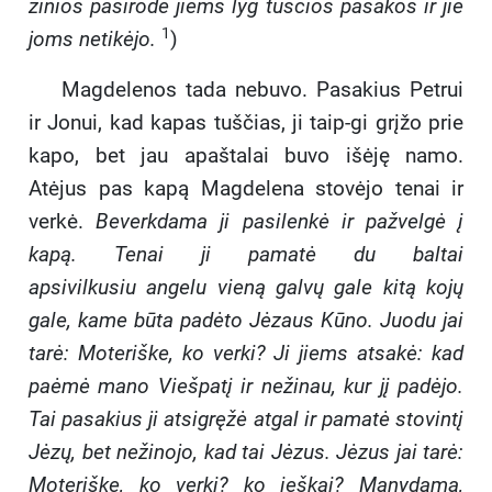
žinios pasirodė jiems lyg tuščios pasakos ir jie
1
joms netikėjo.
)
Magdelenos tada nebuvo. Pasakius Petrui
ir Jonui, kad kapas tuščias, ji taip-gi grįžo prie
kapo, bet jau apaštalai buvo išėję namo.
Atėjus pas kapą Magdelena stovėjo tenai ir
verkė.
Beverkdama ji pasilenkė ir pažvelgė į
kapą. Tenai ji pamatė du baltai
apsivilkusiu angelu vieną galvų gale kitą kojų
gale, kame būta padėto Jėzaus Kūno. Juodu jai
tarė: Moteriške, ko verki? Ji jiems atsakė: kad
paėmė mano Viešpatį ir nežinau, kur jį padėjo.
Tai pasakius ji atsigręžė atgal ir pamatė stovintį
Jėzų, bet nežinojo, kad tai Jėzus. Jėzus jai tarė:
Moteriške, ko verki? ko ieškai? Manydama,