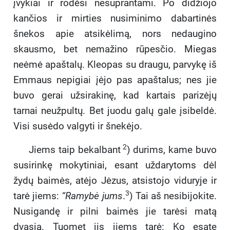
įvykiai ir rodėsi nesuprantami. Po didžiojo
kančios ir mirties nusiminimo dabartinės
šnekos apie atsikėlimą, nors nedaugino
skausmo, bet nemažino rūpesčio. Miegas
neėmė apaštalų. Kleopas su draugu, parvykę iš
Emmaus nepigiai įėjo pas apaštalus; nes jie
buvo gerai užsirakinę, kad kartais parizėjų
tarnai neužpultų. Bet juodu galų gale įsibeldė.
Visi susėdo valgyti ir šnekėjo.
2
Jiems taip bekalbant
) durims, kame buvo
susirinkę mokytiniai, esant uždarytoms dėl
žydų baimės, atėjo Jėzus, atsistojo viduryje ir
3
tarė jiems:
“Ramybė jums
.
) Tai aš nesibijokite.
Nusigandę ir pilni baimės jie tarėsi matą
dvasią. Tuomet jis jiems tarė: Ko esate