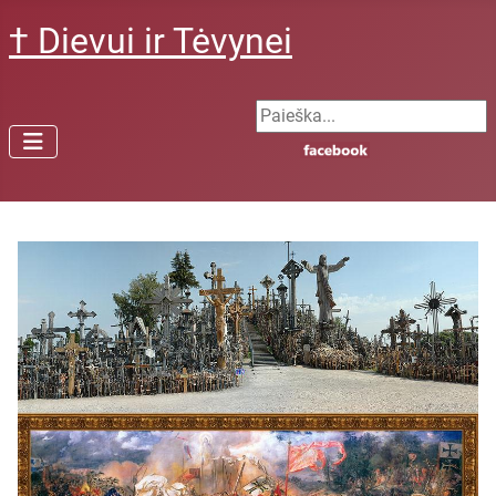
† Dievui ir Tėvynei
Search ...