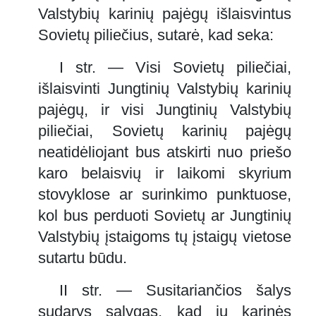
Valstybių karinių pajėgų išlaisvintus
Sovietų piliečius, sutarė, kad seka:
I str. — Visi Sovietų piliečiai,
išlaisvinti Jungtinių Valstybių karinių
pajėgų, ir visi Jungtinių Valstybių
piliečiai, Sovietų karinių pajėgų
neatidėliojant bus atskirti nuo priešo
karo belaisvių ir laikomi skyrium
stovyklose ar surinkimo punktuose,
kol bus perduoti Sovietų ar Jungtinių
Valstybių įstaigoms tų įstaigų vietose
sutartu būdu.
II str. — Susitariančios šalys
sudarys sąlygas, kad jų karinės