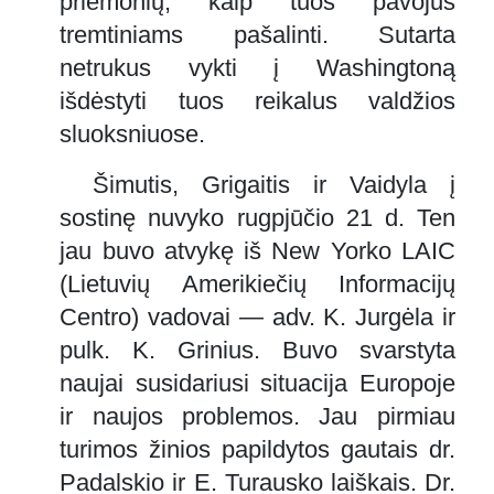
priemonių, kaip tuos pavojus
tremtiniams pašalinti. Sutarta
netrukus vykti į Washingtoną
išdėstyti tuos reikalus valdžios
sluoksniuose.
Šimutis, Grigaitis ir Vaidyla į
sostinę nuvyko rugpjūčio 21 d. Ten
jau buvo atvykę iš New Yorko LAIC
(Lietuvių Amerikiečių Informacijų
Centro) vadovai — adv. K. Jurgėla ir
pulk. K. Grinius. Buvo svarstyta
naujai susidariusi situacija Europoje
ir naujos problemos. Jau pirmiau
turimos žinios papildytos gautais dr.
Padalskio ir E. Turausko laiškais. Dr.