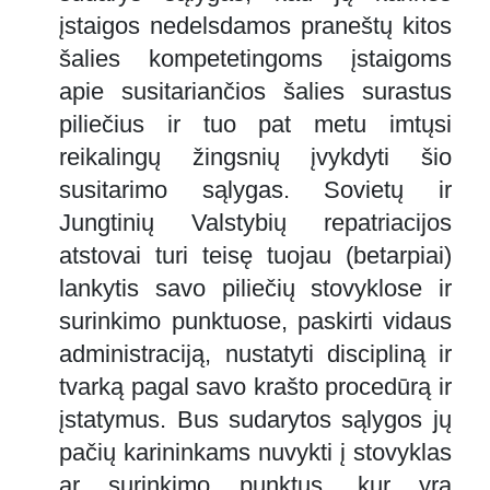
įstaigos nedelsdamos praneštų kitos
šalies kompetetingoms įstaigoms
apie susitariančios šalies surastus
piliečius ir tuo pat metu imtųsi
reikalingų žingsnių įvykdyti šio
susitarimo sąlygas. Sovietų ir
Jungtinių Valstybių repatriacijos
atstovai turi teisę tuojau (betarpiai)
lankytis savo piliečių stovyklose ir
surinkimo punktuose, paskirti vidaus
administraciją, nustatyti discipliną ir
tvarką pagal savo krašto procedūrą ir
įstatymus. Bus sudarytos sąlygos jų
pačių karininkams nuvykti į stovyklas
ar surinkimo punktus, kur yra