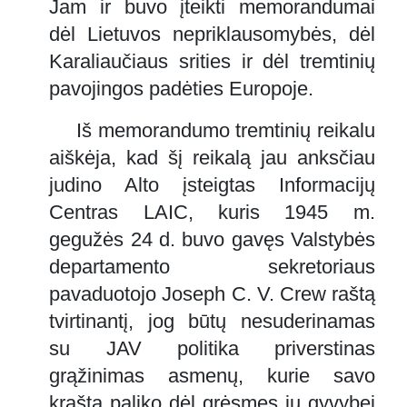
Jam ir buvo įteikti memorandumai
dėl Lietuvos nepriklausomybės, dėl
Karaliaučiaus srities ir dėl tremtinių
pavojingos padėties Europoje.
Iš memorandumo tremtinių reikalu
aiškėja, kad šį reikalą jau anksčiau
judino Alto įsteigtas Informacijų
Centras LAIC, kuris 1945 m.
gegužės 24 d. buvo gavęs Valstybės
departamento sekretoriaus
pavaduotojo Joseph C. V. Crew raštą
tvirtinantį, jog būtų nesuderinamas
su JAV politika priverstinas
grąžinimas asmenų, kurie savo
kraštą paliko dėl grėsmes jų gyvybei