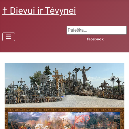
† Dievui ir Tėvynei
Search ...