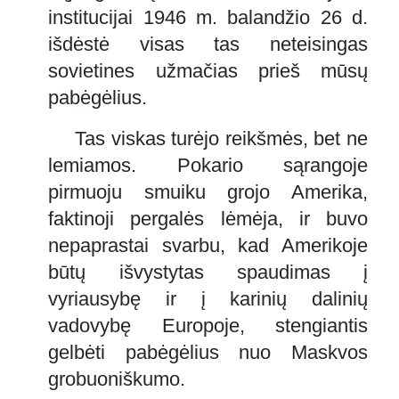
institucijai 1946 m. balandžio 26 d.
išdėstė visas tas neteisingas
sovietines užmačias prieš mūsų
pabėgėlius.
Tas viskas turėjo reikšmės, bet ne
lemiamos. Pokario sąrangoje
pirmuoju smuiku grojo Amerika,
faktinoji pergalės lėmėja, ir buvo
nepaprastai svarbu, kad Amerikoje
būtų išvystytas spaudimas į
vyriausybę ir į karinių dalinių
vadovybę Europoje, stengiantis
gelbėti pabėgėlius nuo Maskvos
grobuoniškumo.