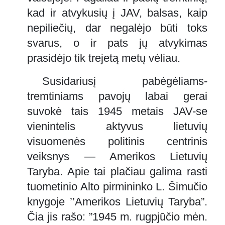
kad ir atvykusių į JAV, balsas, kaip
nepiliečių, dar negalėjo būti toks
svarus, o ir pats jų atvykimas
prasidėjo tik trejetą metų vėliau.
Susidariusį pabėgėliams-
tremtiniams pavojų labai gerai
suvokė tais 1945 metais JAV-se
vienintelis aktyvus lietuvių
visuomenės politinis centrinis
veiksnys — Amerikos Lietuvių
Taryba. Apie tai plačiau galima rasti
tuometinio Alto pirmininko L. Šimučio
knygoje ’’Amerikos Lietuvių Taryba”.
Čia jis rašo: ”1945 m. rugpjūčio mėn.