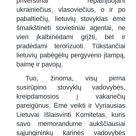
priverstinai repatrijuojant
ukrainiečius, vlasoviečius, o ir po
pabaltiečių, lietuvių stovyklas ėmė
šmaikštinėti sovietiniai agentai, ne
vien įkalbinėdami grįžti, bet ir
pradėdami terorizuoti. Tūkstančiai
lietuvių pabėgėlių pergyveno įtampą,
baimę ir pavojų.
Tuo, žinoma, visų pirma
susirūpino stovyklų vadovybės,
kreipdamosios į vakariečių
pareigūnus. Ėmė veikti ir Vyriausias
Lietuvai Išlaisvinti Komitetas, kuris
savo memorandume aukščiausiai
sąjungininkų karinės vadovybės