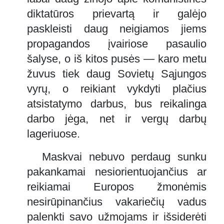
diktatūros prievartą ir galėjo
paskleisti daug neigiamos jiems
propagandos įvairiose pasaulio
šalyse, o iš kitos pusės — karo metu
žuvus tiek daug Sovietų Sąjungos
vyrų, o reikiant vykdyti plačius
atsistatymo darbus, bus reikalinga
darbo jėga, net ir vergų darbų
lageriuose.
Maskvai nebuvo perdaug sunku
pakankamai nesiorientuojančius ar
reikiamai Europos žmonėmis
nesirūpinančius vakariečių vadus
palenkti savo užmojams ir išsiderėti