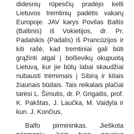
didesnių rūpesčių pradėjo kelti
Lietuvos tremtinių padėtis vakarų
Europoje. JAV karys Povilas Baltis
(Baltinis) iš Vokietijos, dr. Pr.
Padalskis (Padalis) iš Prancūzijos ir
kiti rašė, kad tremtiniai gali būti
grąžinti atgal į bolševikų okupuotą
Lietuvą, kur jie būtų labai skaudžiai
nubausti trėmimais į Sibirą ir kitais
žiauriais būdais. Tais reikalais plačiai
tarėsi L. Šimutis, dr. P. Grigaitis, prof.
K. Pakštas, J. Laučka, M. Vaidyla ir
kun. J. Končius,
Balfo pirmininkas. Jieškota