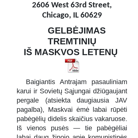
2606 West 63rd Street,
Chicago, IL 60629
GELBĖJIMAS
TREMTINIŲ
IŠ MASKVOS LETENŲ
Baigiantis Antrajam pasauliniam
karui ir Sovietų Sąjungai džiūgaujant
pergale (atsiekta daugiausia JAV
pagalba), Maskvai ėmė labai rūpėti
pabėgėlių didelis skaičius vakaruose.
Iš vienos pusės — tie pabėgėliai
labai daug žinojo apie komunistinės