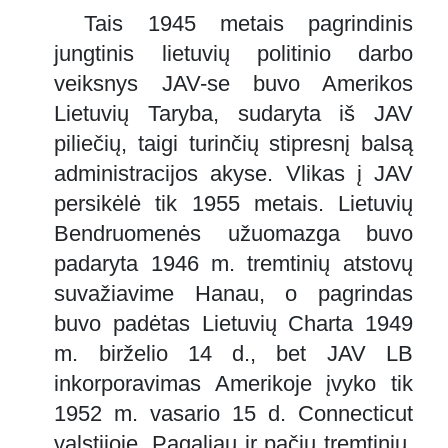
Tais 1945 metais pagrindinis
jungtinis lietuvių politinio darbo
veiksnys JAV-se buvo Amerikos
Lietuvių Taryba, sudaryta iš JAV
piliečių, taigi turinčių stipresnį balsą
administracijos akyse. Vlikas į JAV
persikėlė tik 1955 metais. Lietuvių
Bendruomenės užuomazga buvo
padaryta 1946 m. tremtinių atstovų
suvažiavime Hanau, o pagrindas
buvo padėtas Lietuvių Charta 1949
m. birželio 14 d., bet JAV LB
inkorporavimas Amerikoje įvyko tik
1952 m. vasario 15 d. Connecticut
valstijoje. Pagaliau ir pačių tremtinių,