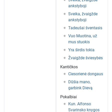
ankstyboji
Sveika, žvaigžde
ankstyboji
Tadeušai šventasis
Vuo Muotina, už
mus stuokis
Yra širdis tokia
Žvaigžde šviesybės
Kantičkos
Ciesorienė dongaus
Dūšia mano,
garbink Dievą
Pokalbiai
Kun. Alfonso
Svarinsko knygos