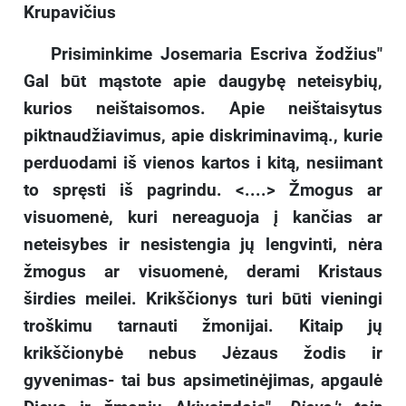
Krupavičius
Prisiminkime Josemaria Escriva žodžius"
Gal būt mąstote apie daugybę neteisybių,
kurios neištaisomos. Apie neištaisytus
piktnaudžiavimus, apie diskriminavimą., kurie
perduodami iš vienos kartos i kitą, nesiimant
to spręsti iš pagrindu. <....> Žmogus ar
visuomenė, kuri nereaguoja į kančias ar
neteisybes ir nesistengia jų lengvinti, nėra
žmogus ar visuomenė, derami Kristaus
širdies meilei. Krikščionys turi būti vieningi
troškimu tarnauti žmonijai. Kitaip jų
krikščionybė nebus Jėzaus žodis ir
gyvenimas- tai bus apsimetinėjimas, apgaulė