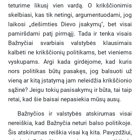
teturime likusį vien vardą. O krikščionimis
skelbiasi, kas tik netingi, argumentuo­dami, jog
laikosi „dešimties Dievo įsakymų", bet visai
pamiršdami patį pirmąjį. Tada ir tenka visais
Bažnyčiai svarbiais valstybės klausimais
kalbėti ne krikščionių politikams, bet vieniems
vyskupams. Argi kada girdėjome, kad kuris
nors politikas būtų pasakęs, jog balsuoti už
vieną ar kitą įstatymą jam neleidžia krikščionio
sąžinė? Jeigu tokių pasisakymų ir bū­ta, tai taip
retai, kad šie baisai nepasiekia mūsų ausų.
Bažnyčios ir valstybės atskirumas visai
nereiškia, kad Bažnyčia neturi balso politikoje.
Šis atskirumas reiškia visai ką kita. Pavyzdžiui,