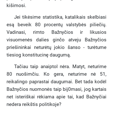
kišimosi.
Jei tikėsime statistika, katalikais skelbiasi
esą beveik 80 procentų valstybės piliečių.
Vadinasi, rimto Bažny­čios ir likusios
visuomenės dalies ginčo atveju Bažny­čios
priešininkai neturėtų jokio šanso - turėtume
tiesiog konstitucinę daugumą.
Tačiau taip anaiptol nėra. Matyt, neturime
80 nuo­šimčiu. Ko gera, neturime nė 51,
reikalingo paprastai daugumai. Bet tada kodėl
Bažnyčios nuomonės taip bij0masi, jog kartais
net isteriškai rėkiama apie tai, kad Bažnyčiai
nedera reikštis politikoje?