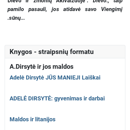
Dievo ir žmonių Akivaizdoje".
Dievo.'; taip
pamilo pasauli, jos atidavė savo Viengimį
.sūnų...
Knygos - straipsnių formatu
A.Dirsytė ir jos maldos
Adelė Dirsytė JŪS MANIEJI Laiškai
ADELĖ DIRSYTĖ: gyvenimas ir darbai
Maldos ir litanijos