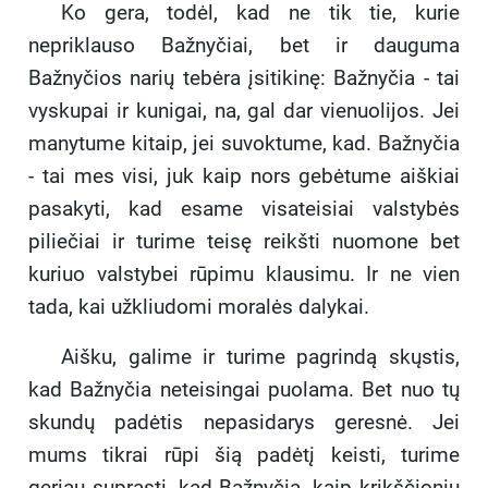
Ko gera, todėl, kad ne tik tie, kurie
nepriklauso Baž­nyčiai, bet ir dauguma
Bažnyčios narių tebėra įsitikinę: Bažnyčia - tai
vyskupai ir kunigai, na, gal dar vienuolijos. Jei
manytume kitaip, jei suvoktume, kad. Bažnyčia
- tai mes visi, juk kaip nors gebėtume aiškiai
pasakyti, kad esame visateisiai valstybės
piliečiai ir turime teisę reikšti nuomone bet
kuriuo valstybei rūpimu klausimu. Ir ne vien
tada, kai užkliudomi moralės dalykai.
Aišku, galime ir turime pagrindą skųstis,
kad Bažnyčia neteisingai puolama. Bet nuo tų
skundų padėtis nepasida­rys geresnė. Jei
mums tikrai rūpi šią padėtį keisti, turime
geriau suprasti, kad Bažnyčia, kaip krikščionių