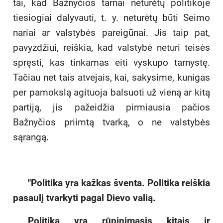
tai, kad Bažnyčios tarnai neturėtų politikoje
tiesiogiai dalyvauti, t. y. neturėtų būti Seimo
nariai ar valstybės pareigūnai. Jis taip pat,
pavyzdžiui, reiškia, kad valstybė neturi teisės
spręsti, kas tinkamas eiti vyskupo tarnystę.
Tačiau net tais atvejais, kai, sakysime, kunigas
per pamokslą agituoja balsuoti už vieną ar kitą
partiją, jis pažeidžia pirmiausia pačios
Bažnyčios priimtą tvarką, o ne valstybės
sąrangą.
"Politika yra kažkas šventa. Politika reiškia
pasaulį tvarkyti pagal Dievo valią.
Politika yra rūpinimasis kitais ir