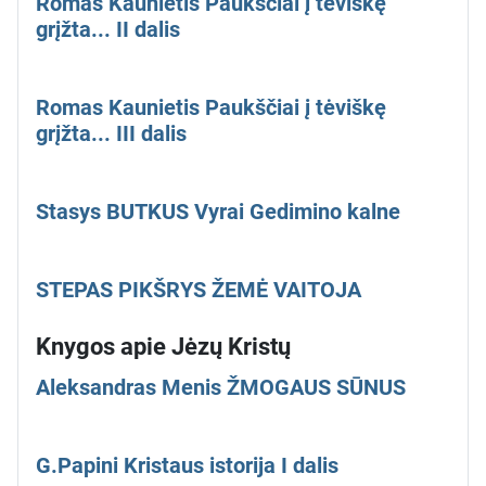
Romas Kaunietis Paukščiai į tėviškę
grįžta... II dalis
Romas Kaunietis Paukščiai į tėviškę
grįžta... III dalis
Stasys BUTKUS Vyrai Gedimino kalne
STEPAS PIKŠRYS ŽEMĖ VAITOJA
Knygos apie Jėzų Kristų
Aleksandras Menis ŽMOGAUS SŪNUS
G.Papini Kristaus istorija I dalis