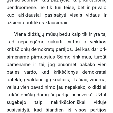
bendruo­menė. ne tik turi teisę, bet ir privalo
kuo aiškiausiai pasi­sakyti visais vidaus ir
užsienio politikos klausimais.
Viena didžiųjų mūsų bedu kaip tik ir yra ta,
kad nepajėgėme sukurti tvirtos ir veiklios
krikščionių demokratų partijos. Jei kas dar pri­
simename pirmuosius Seimo rinkimus, turbūt
pamename ir tai, jog anuomet pakako vien
paties vardo, kad krikščionys demokratai
patektų į valdan­čiąją koaliciją. Tačiau, žinoma,
vėliau vien pavadinimo jau nepakako, o didžiai
krikščioniškų darbų ši partija nenuveikė. Užtat
sugebėjo taip nekrikščioniškai viduje
susivaidyti, kad šiandien iš visos partijos