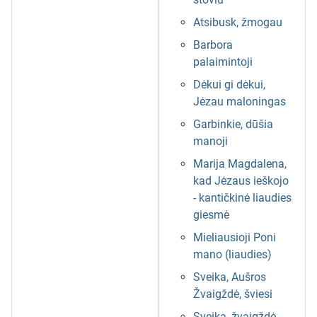
Atsibusk, žmogau
Barbora
palaimintoji
Dėkui gi dėkui,
Jėzau maloningas
Garbinkie, dūšia
manoji
Marija Magdalena,
kad Jėzaus ieškojo
- kantičkinė liaudies
giesmė
Mieliausioji Poni
mano (liaudies)
Sveika, Aušros
Žvaigždė, šviesi
Sveika, žvaigždė