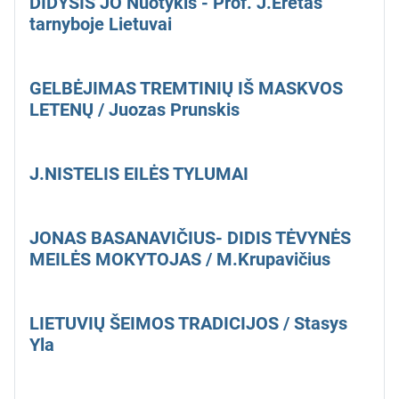
DIDYSIS JO Nuotykis - Prof. J.Eretas
tarnyboje Lietuvai
GELBĖJIMAS TREMTINIŲ IŠ MASKVOS
LETENŲ / Juozas Prunskis
J.NISTELIS EILĖS TYLUMAI
JONAS BASANAVIČIUS- DIDIS TĖVYNĖS
MEILĖS MOKYTOJAS / M.Krupavičius
LIETUVIŲ ŠEIMOS TRADICIJOS / Stasys
Yla