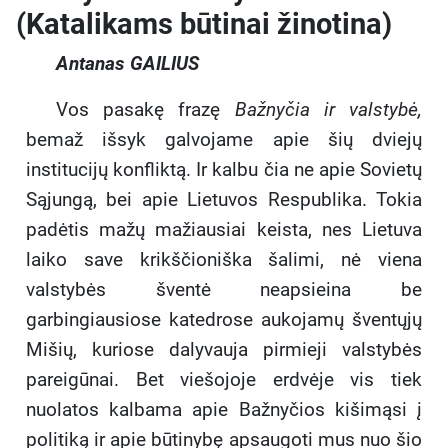
(Katalikams būtinai žinotina)
Antanas GAILIUS
Vos pasakę frazę
Bažnyčia ir valstybė,
bemaž išsyk galvojame apie šių dviejų
institucijų konfliktą. Ir kalbu čia ne apie Sovietų
Sąjungą, bei apie Lietuvos Respublika. Tokia
padėtis mažų mažiausiai keista, nes Lietuva
laiko save krikščioniška šalimi, nė viena
valstybės šventė neapsieina be
garbingiausiose katedrose aukojamų šventųjų
Mišių, kuriose dalyvauja pirmieji valstybės
pareigūnai. Bet viešojoje erdvėje vis tiek
nuolatos kalbama apie Bažnyčios kišimąsi į
politiką ir apie būtinybę apsaugoti mus nuo šio