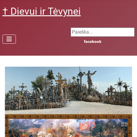
† Dievui ir Tėvynei
Search ...