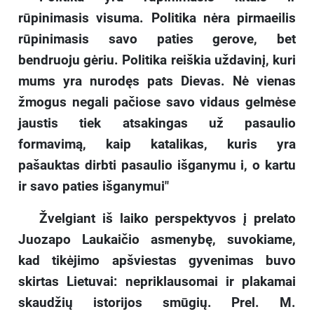
rūpinimasis visuma. Politika nėra pirmaeilis
rūpinimasis savo paties gerove, bet
bendruoju gėriu. Politika reiškia uždavinį, kuri
mums yra nurodęs pats Dievas. Nė vienas
žmogus negali pačiose savo vidaus gelmėse
jaustis tiek atsakingas už pasaulio
formavimą, kaip katalikas, kuris yra
pašauktas dirbti pasaulio išganymu i, o kartu
ir savo paties išganymui"
Žvelgiant iš laiko perspektyvos į prelato
Juozapo Laukaičio asmenybę, suvokiame,
kad tikėjimo apšviestas gyvenimas buvo
skirtas Lietuvai: nepriklausomai ir plakamai
skaudžių istorijos smūgių. Prel. M.