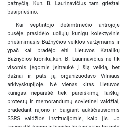
bažnyčią. Kun. B. Laurinavičius tam griežtai
pasipriešino.
Kai septintojo dešimtmečio antrojoje
pusėje prasidėjo uoliųjų kunigų kolektyvinis
priešinimasis Bažnyčios veiklos varžymams ir
ypač kai pradėjo eiti Lietuvos Katalikų
Bažnyčios kronika,kun. B. Laurinavičius ne tik
visomis jėgomis įsitraukė į šią veiklą, bet
dažnai ir pats ją organizuodavo Vilniaus
arkivyskupijoje. Nė vienas kitas Lietuvos
kunigas neparašė tiek pareiškimų, laiškų,
protestų ir memorandumų sovietinei valdžiai,
pradedant rajono ir baigiant aukščiausiomis
SSRS valdžios institucijomis, kaip jis. Jo
kovos dėl tiesos ir laisvės laukas buvo be galo