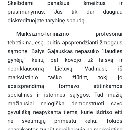
Skelbdami panašius šmeižtus ir
prasimanymus, Jūs tik dar daugiau
diskredituojate tarybinę spaudą.
Marksizmo-leninizmo profesoriai
tebetikina, esą, buitis apsprendžianti žmogaus
sąmonę. Balys Gajauskas nepasuko '’liaudies
gynėjų” keliu, bet kovojo už laisvą ir
nepriklausomą Lietuvą. Vadinasi, iš
marksistinio taško žiūrint, tokį jo
apsisprendimą formavo atitinkamos
socialinės ir istorinės sąlygos. Tad mažių
mažiausiai nelogiška demonstruoti savo
gyvulišką neapykantą tiems, kurie išdrįso eiti
ne svetimųjų primestu keliu. Tokios
neapykantos turbūt nereikalauja nė marksistinė