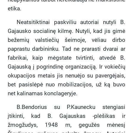
etika.
Neatsitiktinai paskviliu autoriai nutyli B.
Gajausko socialinę kilmę. Nutyli, kad jis gimė
bežemių valstiečių šeimoje, vėliau dirbo
paprastu darbininku. Tad ne prarasti dvarai ar
fabrikai, kaip mėgstate tvirtinti, atvedė B.
Gajauską į pogrindinę organizaciją. Ir vokiečių
okupacijos metais jis nenuėjo su pavergėjais,
bet pasislėpė nuo mobilizacijos, už ką buvo
net kalinamas konclageryje.
B.Bendorius su P.Kaunecku stengiasi
įtikinti, kad B. Gajauskas -plėšikas ir
žmogžudys, 1948 m, gegužės mėnesį