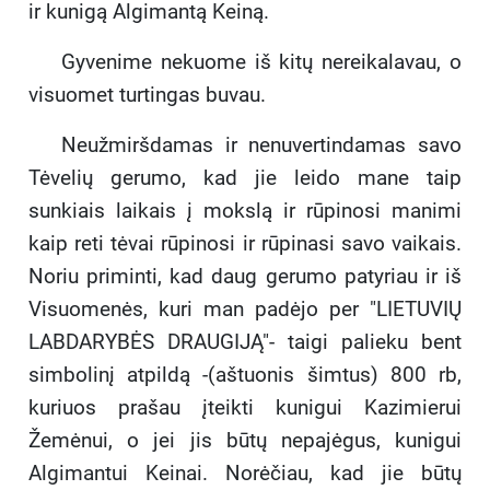
ir kunigą Algimantą Keiną.
Gyvenime nekuome iš kitų nereikalavau, o
visuomet turtingas buvau.
Neužmiršdamas ir nenuvertindamas savo
Tėvelių gerumo, kad jie leido mane taip
sunkiais laikais į mokslą ir rūpinosi manimi
kaip reti tėvai rūpinosi ir rūpinasi savo vaikais.
Noriu priminti, kad daug gerumo patyriau ir iš
Visuomenės, kuri man padėjo per "LIETUVIŲ
LABDARYBĖS DRAUGIJĄ"- taigi palieku bent
simbolinį atpildą -(aštuonis šimtus) 800 rb,
kuriuos prašau įteikti kunigui Kazimierui
Žemėnui, o jei jis būtų nepajėgus, kunigui
Algimantui Keinai. Norėčiau, kad jie būtų