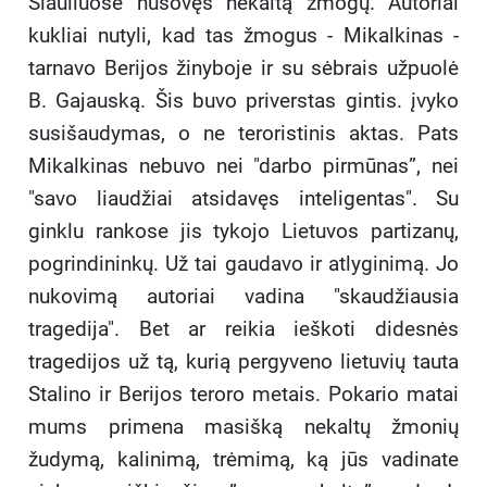
Šiauliuose nušovęs nekaltą žmogų. Autoriai
kukliai nutyli, kad tas žmogus - Mikalkinas -
tarnavo Berijos žinyboje ir su sėbrais užpuolė
B. Gajauską. Šis buvo priverstas gintis. įvyko
susišaudymas, o ne teroristinis aktas. Pats
Mikalkinas nebuvo nei "darbo pirmūnas”, nei
"savo liaudžiai atsidavęs inteligentas". Su
ginklu rankose jis tykojo Lietuvos partizanų,
pogrindininkų. Už tai gaudavo ir atlyginimą. Jo
nukovimą autoriai vadina "skaudžiausia
tragedija". Bet ar reikia ieškoti didesnės
tragedijos už tą, kurią pergyveno lietuvių tauta
Stalino ir Berijos teroro metais. Pokario matai
mums primena masišką nekaltų žmonių
žudymą, kalinimą, trėmimą, ką jūs vadinate