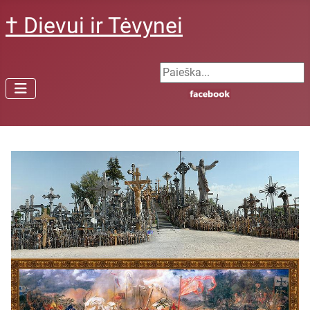
† Dievui ir Tėvynei
Search ...