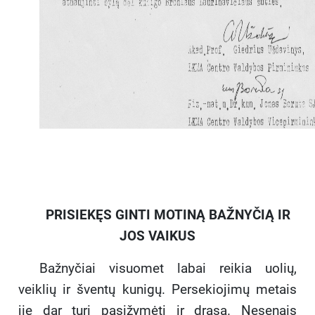
PRISIEKĘS GINTI MOTINĄ BAŽNYČIĄ IR
JOS VAIKUS
Bažnyčiai visuomet labai reikia uolių,
veiklių ir šventų kunigų. Persekiojimų metais
jie dar turi pasižymėti ir drąsa. Nesenais