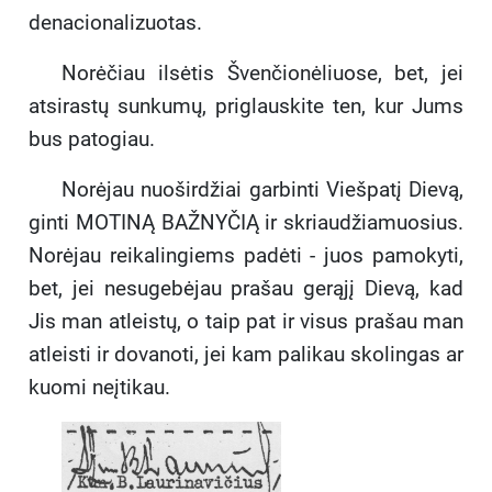
denacionalizuotas.
Norėčiau ilsėtis Švenčionėliuose, bet, jei
atsirastų sunkumų, priglauskite ten, kur Jums
bus patogiau.
Norėjau nuoširdžiai garbinti Viešpatį Dievą,
ginti MOTINĄ BAŽNYČIĄ ir skriaudžiamuosius.
Norėjau reikalingiems padėti - juos pamokyti,
bet, jei nesugebėjau prašau gerąjį Dievą, kad
Jis man atleistų, o taip pat ir visus prašau man
atleisti ir dovanoti, jei kam palikau skolingas ar
kuomi neįtikau.