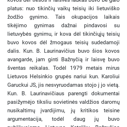
platus: nuo tikinčių vaikų teisių iki lietuviško
žodžio gynimo. Tais okupacijos laikais
tikėjimo gynimas dažnai pindavosi su
lietuvybės gynimu, ir kova dėl tikinčiųjų teisių
buvo kovos dėl žmogaus teisių sudedamoji
dalis. Kun. B. Laurinavičius buvo šios kovos
avangarde, jam ginti Bažnyčią ir laisvę buvo
šventas reikalas. Todėl 1979 metais mirus
Lietuvos Helsinkio grupės nariui kun. Karoliui
Garuckui JS, jis nesvyruodamas stojo į jo vietą.
Kun. B. Laurinavičiaus parengti dokumentai
pasižymėjo tiksliu sovietinės valdžios daromų
nusikaltimų įvardijimu, jų kritikos teisine
argumentacija, todėl daug jų buvo