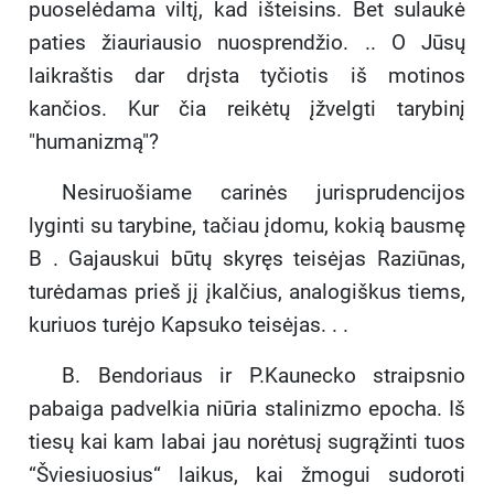
puoselėdama viltį, kad išteisins. Bet sulaukė
paties žiauriausio nuosprendžio. .. O Jūsų
laikraštis dar drįsta tyčiotis iš motinos
kančios. Kur čia reikėtų įžvelgti tarybinį
"humanizmą"?
Nesiruošiame carinės jurisprudencijos
lyginti su tarybine, tačiau įdomu, kokią bausmę
B . Gajauskui būtų skyręs teisėjas Raziūnas,
turėdamas prieš jį įkalčius, analogiškus tiems,
kuriuos turėjo Kapsuko teisėjas. . .
B. Bendoriaus ir P.Kaunecko straipsnio
pabaiga padvelkia niūria stalinizmo epocha. Iš
tiesų kai kam labai jau norėtusį sugrąžinti tuos
“Šviesiuosius“ laikus, kai žmogui sudoroti