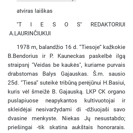
atviras laiškas
"T I E S O S" REDAKTORIUI
A.LAURINČIUKUI
1978 m, balandžio 16 d. ’’Tiesoje’’ kažkokie
B.Bendorius ir P. Kauneckas paskelbė ilgą
straipsnį "Veidas be kaukės", kuriame purvais
drabstomas Balys Gajauskas. Š.m. sausio
25d. ’’Tiesa’’ suteikė tribūną perėjūnui H.Basiui,
kuris vėl šmeižė B. Gajauską. LKP CK organo
puslapiuose neapykantos kultivuotojai ir
skleidėjai nesivaržydami di -džiuojaši savo
dvasine menkyste. Niekas Jų nesustabdo;
priešingai -tik skatina aukštais honorarais.