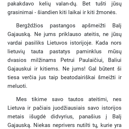
pakakdavo kelių valan-dų. Bet tušti jūsų
grasinimai - šiandien kiti laikai ir kiti žmonės.
Bergždžios pastangos apšmeižti Balį
Gajauską. Ne jums priklauso ateitis, ne jūsų
vardai pasiliks Lietuvos istorijoje. Kada nors
lietuvių tauta pastatys paminklus mūsų
dvasios milžinams Petrui Paulaičiui, Baliui
Gajauskui ir kitiems. Ne jums! Gal būtent ši
tiesa verčia jus taip beatodairiškai šmeižti ir
meluoti.
Mes tikime savo tautos ateitimi, nes
Lietuva ir pačiais juodžiausiais savo istorijos
metais išugdė didvyrius, panašius į Balį
Gajauską. Niekas neprivers nutilti tų, kurie yra