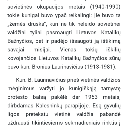
sovietinės okupacijos metais (1940-1990)
tokie kunigai buvo ypač reikalingi: jie buvo ta
„žemės druska”, kuri ne tik neleido sovietinei
valdžiai tyliai pasmaugti Lietuvos Katalikų
Bažnyčios, bet ir padėjo išsaugoti ją ištikimą
savajai misijai. Vienas tokių iškilių
kovojančios Lietuvos Katalikų Bažnyčios sūnų
buvo kun. Bronius Laurinavičius (1913-1981).
Kun. B. Laurinavičius prieš vietinės valdžios
mėginimus varžyti jo kunigiškąją tarnystę
protesto balsą pakėlė dar 1953 metais,
dirbdamas Kalesninkų parapijoje. Esą gyvulių
ligos pretekstu vietinė valdžia pabandė
uždrausti tikintiesiems sekmadieniais rinktis į