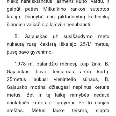
nieko nereiškiančius ”asmens kulto” vardu. Ir
galbūt paties Milkalkino rankos suteptos
krauju. Daugybė anų piktadarybių kaltininkų
šiandien vaikščioja laisvi ir nenubausti.
B. Gajauskas už susišaudymo metu
nukautą rusą čekistą iškalėjo 25/!/ metus,
pusę savo gyvenimo.
1978 m. balandžio mėnesį, kaip žinia, B.
Gajauskas buvo teisiamas antrą kartą.
25metus laukusi vienintelio sūnaus, B.
Gajausko motina džiaugėsi nepilnus keturis
metus. Bet ir tą laiką ramybės nedavė
nuolatinės kratos ir tardymai. Po to naujas
areštas. Metus laukė teismo, slapta