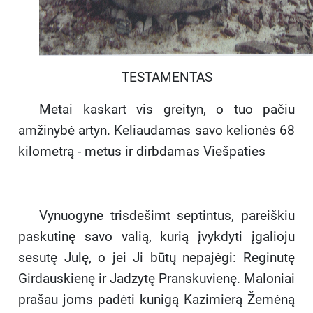
TESTAMENTAS
Metai kaskart vis greityn, o tuo pačiu
amžinybė artyn. Keliaudamas savo kelionės 68
kilometrą - metus ir dirbdamas Viešpaties
Vynuogyne trisdešimt septintus, pareiškiu
paskutinę savo valią, kurią įvykdyti įgalioju
sesutę Julę, o jei Ji būtų nepajėgi: Reginutę
Girdauskienę ir Jadzytę Pranskuvienę. Maloniai
prašau joms padėti kunigą Kazimierą Žemėną