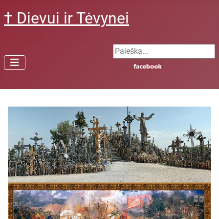
† Dievui ir Tėvynei
Search ...