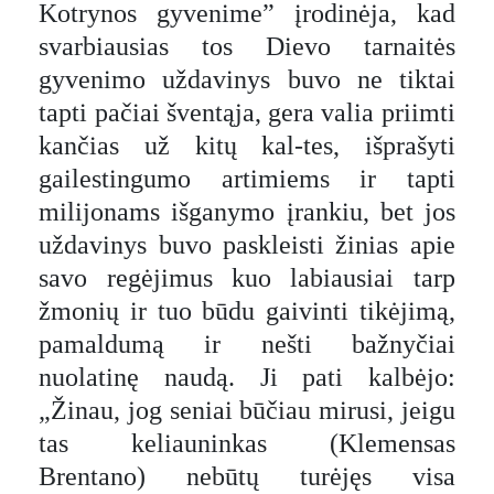
Kotrynos gyvenime” įrodinėja, kad
svarbiausias tos Dievo tarnaitės
gyvenimo uždavinys buvo ne tiktai
tapti pačiai šventąja, gera valia priimti
kančias už kitų kal-tes, išprašyti
gailestingumo artimiems ir tapti
milijonams išganymo įrankiu, bet jos
uždavinys buvo paskleisti žinias apie
savo regėjimus kuo labiausiai tarp
žmonių ir tuo būdu gaivinti tikėjimą,
pamaldumą ir nešti bažnyčiai
nuolatinę naudą. Ji pati kalbėjo:
„Žinau, jog seniai būčiau mirusi, jeigu
tas keliauninkas (Klemensas
Brentano) nebūtų turėjęs visa