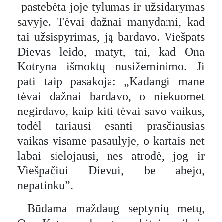
pastebėta joje tylumas ir užsidarymas
savyje. Tėvai dažnai manydami, kad
tai užsispyrimas, ją bardavo. Viešpats
Dievas leido, matyt, tai, kad Ona
Kotryna išmoktų nusižeminimo. Ji
pati taip pasakoja: „Kadangi mane
tėvai dažnai bardavo, o niekuomet
negirdavo, kaip kiti tėvai savo vaikus,
todėl tariausi esanti prasčiausias
vaikas visame pasaulyje, o kartais net
labai sielojausi, nes atrodė, jog ir
Viešpačiui Dievui, be abejo,
nepatinku”.
Būdama maždaug septynių metų,