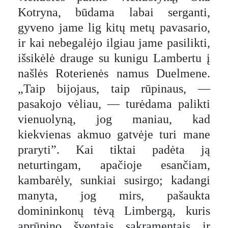
Kotryna, būdama labai serganti,
gyveno jame lig kitų metų pavasario,
ir kai nebegalėjo ilgiau jame pasilikti,
išsikėlė drauge su kunigu Lambertu į
našlės Roterienės namus Duelmene.
„Taip bijojaus, taip rūpinaus, —
pasakojo vėliau, — turėdama palikti
vienuolyną, jog maniau, kad
kiekvienas akmuo gatvėje turi mane
praryti”. Kai tiktai padėta ją
neturtingam, apačioje esančiam,
kambarėly, sunkiai susirgo; kadangi
manyta, jog mirs, pašaukta
domininkonų tėvą Limbergą, kuris
aprūpino šventais sakramentais ir