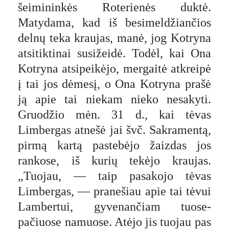
šeimininkės Roterienės duktė.
Matydama, kad iš besimeldžiančios
delnų teka kraujas, manė, jog Kotryna
atsitiktinai susižeidė. Todėl, kai Ona
Kotryna atsipeikėjo, mergaitė atkreipė
į tai jos dėmesį, o Ona Kotryna prašė
ją apie tai niekam nieko nesakyti.
Gruodžio mėn. 31 d., kai tėvas
Limbergas atnešė jai švč. Sakramentą,
pirmą kartą pastebėjo žaizdas jos
rankose, iš kurių tekėjo kraujas.
„Tuojau, — taip pasakojo tėvas
Limbergas, — pranešiau apie tai tėvui
Lambertui, gyvenančiam tuose-
pačiuose namuose. Atėjo jis tuojau pas