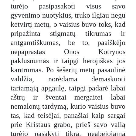
turėjo pasipasakoti visus savo
gyvenimo nuotykius, truko ilgiau negu
ketvirtį metų, o vaisius buvo toks, kad
pripažinta stigmatų tikrumas ir
antgamtiškumas, be to, paaiškėjo
nepaprastas Onos Kotrynos
paklusnumas ir taipgi herojiškas jos
kantrumas. Po šešerių metų pasaulinė
valdžia, norėdama demaskuoti
tariamąją apgaulę, taipgi padarė labai
aštrų ir šventai mergaitei labai
nemalonų tardymą, kurio vaisius buvo
tas, kad teisėjai, panašiai kaip sargai
prie Kristaus grabo, prieš savo valią
turėjo pasakyti tikrą, neabejojamą