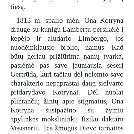
tiesą.
1813 m. spalio mėn. Ona Kotryna
drauge su kunigu Lambertu persikėlė į
kepėjo ir aludario Limbergo, jos
nuodėmklausio brolio, namus. Kad
būtų geriau prižiūrima namų tvarka,
pasiėmė pas save jauniausią seserį
Gertrūdą, kuri tačiau dėl nelemto savo
charakterio nepaprastai daug sielvarto
pridarydavo Kotrynai. Dėl nuolat
plintančių žinių apie stigmatus, Ona
Kotryna susipažino su žymiu
apylinkės mokslininku fiziku daktaru
Veseneriu. Tas žmogus Dievo tarnaitės