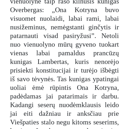
vienuolyne taip rašo kilnusis kunigas
Overbergas: „Ona Kotryna buvo
visuomet nuolaidi, labai rami, labai
nusižeminus, nemėgstanti ginčytis ir
patarnauti visad pasiryžusi”. Netoli
nuo vienuolyno mūrų gyveno tuokart
vienas labai pamaldus prancūzų
kunigas Lambertas, kuris nenorėjo
prisiekti konstitucijai ir turėjo išbėgti
iš savo tėvynės. Tas kunigas ypatingai
uoliai ėmė rūpintis Ona Kotryna,
padėdamas jai patarimais ir darbu.
Kadangi seserų nuodėmklausis leido
jai eiti dažniau ir anksčiau prie
Viešpaties stalo negu kitoms seserims,