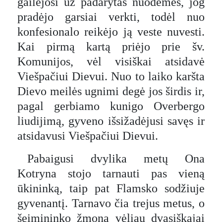
gailėjosi už padarytas nuodėmes, jog
pradėjo garsiai verkti, todėl nuo
konfesionalo reikėjo ją veste nuvesti.
Kai pirmą kartą priėjo prie šv.
Komunijos, vėl visiškai atsidavė
Viešpačiui Dievui. Nuo to laiko karšta
Dievo meilės ugnimi degė jos širdis ir,
pagal gerbiamo kunigo Overbergo
liudijimą, gyveno išsižadėjusi savęs ir
atsidavusi Viešpačiui Dievui.
Pabaigusi dvylika metų Ona
Kotryna stojo tarnauti pas vieną
ūkininką, taip pat Flamsko sodžiuje
gyvenantį. Tarnavo čia trejus metus, o
šeimininko žmona vėliau dvasiškajai