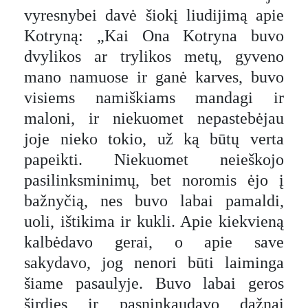
vyresnybei davė šiokį liudijimą apie
Kotryną: „Kai Ona Kotryna buvo
dvylikos ar trylikos metų, gyveno
mano namuose ir ganė karves, buvo
visiems namiškiams mandagi ir
maloni, ir niekuomet nepastebėjau
joje nieko tokio, už ką būtų verta
papeikti. Niekuomet neieškojo
pasilinksminimų, bet noromis ėjo į
bažnyčią, nes buvo labai pamaldi,
uoli, ištikima ir kukli. Apie kiekvieną
kalbėdavo gerai, o apie save
sakydavo, jog nenori būti laiminga
šiame pasaulyje. Buvo labai geros
širdies ir pasninkaudavo dažnai