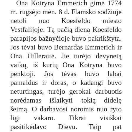
Ona Kotryna Emmerich gimė 1774
m. rugsėjo mėn. 8 d. Flamsko sodžiuje
netoli nuo Koesfeldo miesto
Vestfalijoje. Tą pačią dieną Koesfeldo
parapijos bažnyčioje buvo pakrikštyta.
Jos tėvai buvo Bernardas Emmerich ir
Ona Hilleraitė. Jie turėjo devynetą
vaikų, iš kurių Ona Kotryna buvo
penktoji. Jos tėvas buvo labai
pamaldus ir doras, o kadangi buvo
neturtingas, turėjo gerokai darbuotis
norėdamas išlaikyti tokią didelę
šeimą. O darbavosi noromis nuo ryto
ligi vakaro. Tikrai visiškai
pasitikėdavo Dievu. Taip pat