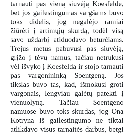
tarnauti pas vieną siuvėją Koesfelde,
bet jos gailestingumas vargšams buvo
toks didelis, jog negalėjo ramiai
žiūrėti į artimųjų skurdą, todėl visą
savo uždarbį atiduodavo beturčiams.
Trejus metus pabuvusi pas siuvėją,
grįžo į tėvų namus, tačiau netrukusi
vėl išvyko į Koesfeldą ir stojo tarnauti
pas vargonininką Soentgeną. Jos
tikslas buvo tas, kad, išmokusi groti
vargonais, lengviau galėtų patekti į
vienuolyną. Tačiau Soentgeno
namuose buvo toks skurdas, jog Ona
Kotryna iš gailestingumo ne tiktai
atlikdavo visus tarnaitės darbus, betgi