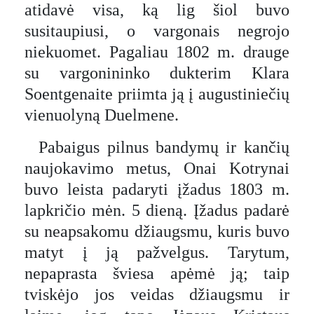
atidavė visa, ką lig šiol buvo
susitaupiusi, o vargonais negrojo
niekuomet. Pagaliau 1802 m. drauge
su vargonininko dukterim Klara
Soentgenaite priimta ją į augustiniečių
vienuolyną Duelmene.
Pabaigus pilnus bandymų ir kančių
naujokavimo metus, Onai Kotrynai
buvo leista padaryti įžadus 1803 m.
lapkričio mėn. 5 dieną. Įžadus padarė
su neapsakomu džiaugsmu, kuris buvo
matyt į ją pažvelgus. Tarytum,
nepaprasta šviesa apėmė ją; taip
tviskėjo jos veidas džiaugsmu ir