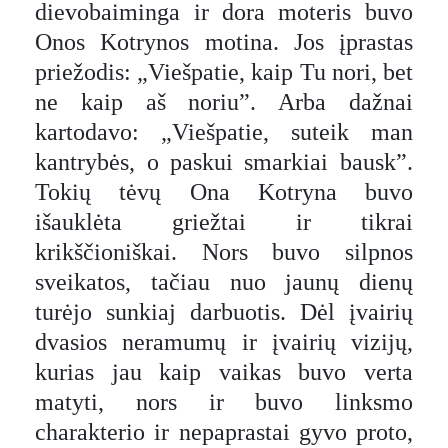
dievobaiminga ir dora moteris buvo
Onos Kotrynos motina. Jos įprastas
priežodis: „Viešpatie, kaip Tu nori, bet
ne kaip aš noriu”. Arba dažnai
kartodavo: „Viešpatie, suteik man
kantrybės, o paskui smarkiai bausk”.
Tokių tėvų Ona Kotryna buvo
išauklėta griežtai ir tikrai
krikščioniškai. Nors buvo silpnos
sveikatos, tačiau nuo jaunų dienų
turėjo sunkiaj darbuotis. Dėl įvairių
dvasios neramumų ir įvairių vizijų,
kurias jau kaip vaikas buvo verta
matyti, nors ir buvo linksmo
charakterio ir nepaprastai gyvo proto,