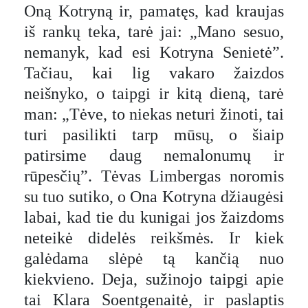
Oną Kotryną ir, pamatęs, kad kraujas
iš rankų teka, tarė jai: „Mano sesuo,
nemanyk, kad esi Kotryna Senietė”.
Tačiau, kai lig vakaro žaizdos
neišnyko, o taipgi ir kitą dieną, tarė
man: „Tėve, to niekas neturi žinoti, tai
turi pasilikti tarp mūsų, o šiaip
patirsime daug nemalonumų ir
rūpesčių”. Tėvas Limbergas noromis
su tuo sutiko, o Ona Kotryna džiaugėsi
labai, kad tie du kunigai jos žaizdoms
neteikė didelės reikšmės. Ir kiek
galėdama slėpė tą kančią nuo
kiekvieno. Deja, sužinojo taipgi apie
tai Klara Soentgenaitė, ir paslaptis