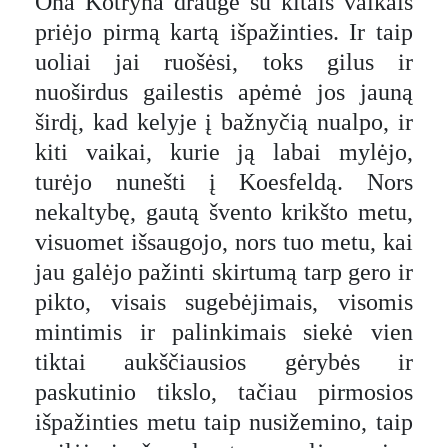
Ona Kotryna drauge su kitais vaikais
priėjo pirmą kartą išpažinties. Ir taip
uoliai jai ruošėsi, toks gilus ir
nuoširdus gailestis apėmė jos jauną
širdį, kad kelyje į bažnyčią nualpo, ir
kiti vaikai, kurie ją labai mylėjo,
turėjo nunešti į Koesfeldą. Nors
nekaltybę, gautą švento krikšto metu,
visuomet išsaugojo, nors tuo metu, kai
jau galėjo pažinti skirtumą tarp gero ir
pikto, visais sugebėjimais, visomis
mintimis ir palinkimais siekė vien
tiktai aukščiausios gėrybės ir
paskutinio tikslo, tačiau pirmosios
išpažinties metu taip nusižemino, taip