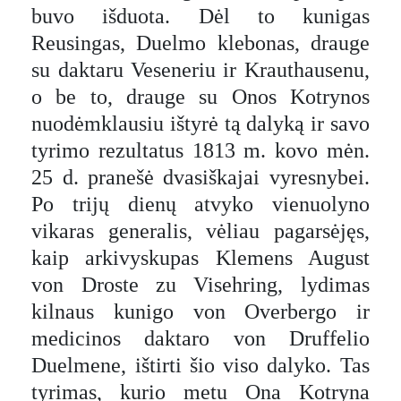
buvo išduota. Dėl to kunigas
Reusingas, Duelmo klebonas, drauge
su daktaru Veseneriu ir Krauthausenu,
o be to, drauge su Onos Kotrynos
nuodėmklausiu ištyrė tą dalyką ir savo
tyrimo rezultatus 1813 m. kovo mėn.
25 d. pranešė dvasiškajai vyresnybei.
Po trijų dienų atvyko vienuolyno
vikaras generalis, vėliau pagarsėjęs,
kaip arkivyskupas Klemens August
von Droste zu Visehring, lydimas
kilnaus kunigo von Overbergo ir
medicinos daktaro von Druffelio
Duelmene, ištirti šio viso dalyko. Tas
tyrimas, kurio metu Ona Kotryna