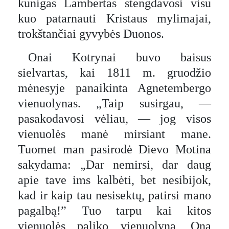
kunigas Lambertas stengdavosi visu
kuo patarnauti Kristaus mylimajai,
trokštančiai gyvybės Duonos.
Onai Kotrynai buvo baisus
sielvartas, kai 1811 m. gruodžio
mėnesyje panaikinta Agnetembergo
vienuolynas. „Taip susirgau, —
pasakodavosi vėliau, — jog visos
vienuolės manė mirsiant mane.
Tuomet man pasirodė Dievo Motina
sakydama: „Dar nemirsi, dar daug
apie tave ims kalbėti, bet nesibijok,
kad ir kaip tau nesisektų, patirsi mano
pagalbą!” Tuo tarpu kai kitos
vienuolės paliko vienuolyną, Ona