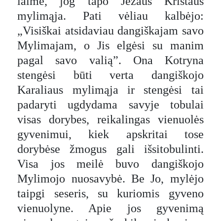
laime, jog tapo Jėzaus Kristaus
mylimąja. Pati vėliau kalbėjo:
„Visiškai atsidaviau dangiškajam savo
Mylimajam, o Jis elgėsi su manim
pagal savo valią”. Ona Kotryna
stengėsi būti verta dangiškojo
Karaliaus mylimąja ir stengėsi tai
padaryti ugdydama savyje tobulai
visas dorybes, reikalingas vienuolės
gyvenimui, kiek apskritai tose
dorybėse žmogus gali išsitobulinti.
Visa jos meilė buvo dangiškojo
Mylimojo nuosavybė. Be Jo, mylėjo
taipgi seseris, su kuriomis gyveno
vienuolyne. Apie jos gyvenimą