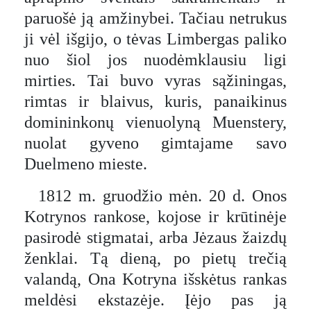
paruošė ją amžinybei. Tačiau netrukus
ji vėl išgijo, o tėvas Limbergas paliko
nuo šiol jos nuodėmklausiu ligi
mirties. Tai buvo vyras sąžiningas,
rimtas ir blaivus, kuris, panaikinus
domininkonų vienuolyną Muenstery,
nuolat gyveno gimtajame savo
Duelmeno mieste.
1812 m. gruodžio mėn. 20 d. Onos
Kotrynos rankose, kojose ir krūtinėje
pasirodė stigmatai, arba Jėzaus žaizdų
ženklai. Tą dieną, po pietų trečią
valandą, Ona Kotryna išskėtus rankas
meldėsi ekstazėje. Įėjo pas ją