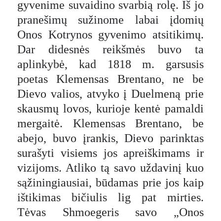
gyvenime suvaidino svarbią rolę. Iš jo
pranešimų sužinome labai įdomių
Onos Kotrynos gyvenimo atsitikimų.
Dar didesnės reikšmės buvo ta
aplinkybė, kad 1818 m. garsusis
poetas Klemensas Brentano, ne be
Dievo valios, atvyko į Duelmeną prie
skausmų lovos, kurioje kentė pamaldi
mergaitė. Klemensas Brentano, be
abejo, buvo įrankis, Dievo parinktas
surašyti visiems jos apreiškimams ir
vizijoms. Atliko tą savo uždavinį kuo
sąžiningiausiai, būdamas prie jos kaip
ištikimas bičiulis lig pat mirties.
Tėvas Shmoegeris savo „Onos