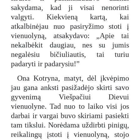
sakydama, kad ji visai nenorinti
valgyti. Kiekvieną kartą, kai
atkalbinėjau nuo pasiryžimo stoti į
vienuolyną, atsakydavo: „Apie tai
nekalbėkit daugiau, nes su jumis
negalėsiu bičiuliautis, tai turiu
padaryti ir padarysiu!”
Ona Kotryna, matyt, dėl įkvėpimo
jau gana anksti pasižadėjo skirti savo
gyvenimą Viešpačiui Dievui
vienuolyne. Tad nuo to laiko visi jos
darbai ir vargai buvo skiriami pasiekti
tam tikslui. Norėdama uždirbti pinigų,
reikalingų įstoti į vienuolyną, stojo