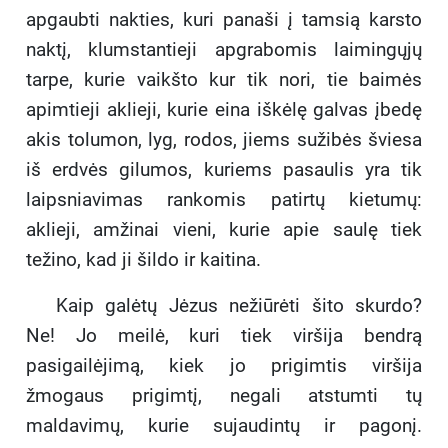
apgaubti nakties, kuri panaši į tamsią karsto
naktį, klumstantieji apgrabomis laimingųjų
tarpe, kurie vaikšto kur tik nori, tie baimės
apimtieji aklieji, kurie eina iškėlę galvas įbedę
akis tolumon, lyg, rodos, jiems sužibės šviesa
iš erdvės gilumos, kuriems pasaulis yra tik
laipsniavimas rankomis patirtų kietumų:
aklieji, amžinai vieni, kurie apie saulę tiek
težino, kad ji šildo ir kaitina.
Kaip galėtų Jėzus nežiūrėti šito skurdo?
Ne! Jo meilė, kuri tiek viršija bendrą
pasigailėjimą, kiek jo prigimtis viršija
žmogaus prigimtį, negali atstumti tų
maldavimų, kurie sujaudintų ir pagonį.