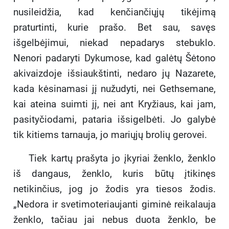
nusileidžia, kad kenčiančiųjų tikėjimą
praturtinti, kurie prašo. Bet sau, savęs
išgelbėjimui, niekad nepadarys stebuklo.
Nenori padaryti Dykumose, kad galėtų Šėtono
akivaizdoje išsiaukštinti, nedaro jų Nazarete,
kada kėsinamasi jį nužudyti, nei Gethsemane,
kai ateina suimti jį, nei ant Kryžiaus, kai jam,
pasityčiodami, pataria išsigelbėti. Jo galybė
tik kitiems tarnauja, jo mariųjų brolių gerovei.
Tiek kartų prašyta jo įkyriai ženklo, ženklo
iš dangaus, ženklo, kuris būtų įtikinęs
netikinčius, jog jo žodis yra tiesos žodis.
„Nedora ir svetimoteriaujanti giminė reikalauja
ženklo, tačiau jai nebus duota ženklo, be