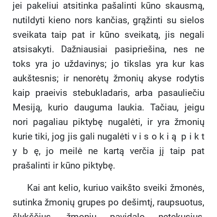
jei pakeliui atsitinka pašalinti kūno skausmą,
nutildyti kieno nors kančias, grąžinti su sielos
sveikata taip pat ir kūno sveikatą, jis negali
atsisakyti. Dažniausiai pasipriešina, nes ne
toks yra jo uždavinys; jo tikslas yra kur kas
aukštesnis; ir nenorėtų žmonių akyse rodytis
kaip praeivis stebukladaris, arba pasauliečiu
Mesiją, kurio dauguma laukia. Tačiau, jeigu
nori pagaliau piktybę nugalėti, ir yra žmonių
kurie tiki, jog jis gali nugalėti v i s o k i ą p i k t
y b ę, jo meilė ne kartą verčia jį taip pat
prašalinti ir kūno piktybę.
Kai ant kelio, kuriuo vaikšto sveiki žmonės,
sutinka žmonių grupes po dešimtį, raupsuotus,
šlykščius, žmonių pavidalo netekusius,