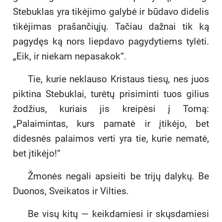
Stebuklas yra tikėjimo galybė ir būdavo didelis
tikėjimas prašančiųjų. Tačiau dažnai tik ką
pagydęs ką nors liepdavo pagydytiems tylėti.
„Eik, ir niekam nepasakok“.
Tie, kurie neklauso Kristaus tiesų, nes juos
piktina Stebuklai, turėtų prisiminti tuos gilius
žodžius, kuriais jis kreipėsi į Tomą:
„Palaimintas, kurs pamatė ir įtikėjo, bet
didesnės palaimos verti yra tie, kurie nematė,
bet įtikėjo!“
Žmonės negali apsieiti be trijų dalykų. Be
Duonos, Sveikatos ir Vilties.
Be visų kitų — keikdamiesi ir skųsdamiesi