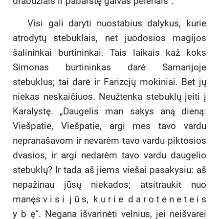
drabužiais ir pabarstę galvas pelenais“.
Visi gali daryti nuostabius dalykus, kurie
atrodytų stebuklais, net juodosios magijos
šalininkai burtininkai. Tais laikais kaž koks
Simonas burtininkas darė Samarijoje
stebuklus; tai darė ir Farizcjų mokiniai. Bet jų
niekas neskaičiuos. Neužtenka stebuklų įeiti į
Karalystę. „Daugelis man sakys aną dieną:
Viešpatie, Viešpatie, argi mes tavo vardu
nepranašavom ir nevarėm tavo vardu piktosios
dvasios, ir argi nedarėm tavo vardu daugelio
stebuklų? Ir tada aš jiems viešai pasakysiu: aš
nepažinau jūsų niekados; atsitraukit nuo
manęs v i s i j ū s, k u r i e d a r o t e n e t e i s
y b ę“. Negana išvarinėti velnius, jei neišvarei