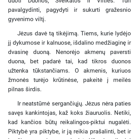
duoti Duonos, Sveikatos ir Vilties. Turi
pavalgydinti, pagydyti ir sukurti gražesnio
gyvenimo viltį.
Jėzus davė tą tikėjimą. Tiems, kurie lydėjo
jį dykumose ir kalnuose, išdalino medžiaginę ir
dvasinę duoną. Nenorėjo akmenų paversti
duona, bet padarė tai, kad tikros duonos
užtenka tūkstančiams. O akmenis, kuriuos
žmonės turėjo krūtinėse, pakeitė į meilės
pilnas širdis.
Ir neatstūmė sergančiųjų. Jėzus nėra paties
savęs kankintojas, kaž koks žiauruolis. Netiki,
kad kančios būtų reikalingos-piktui nugalėti.
Piktybė yra piktybe, ir ją reikia prašalinti, bet ir