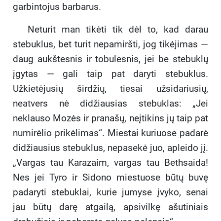
garbintojus barbarus.
Neturit man tikėti tik dėl to, kad darau
stebuklus, bet turit nepamiršti, jog tikėjimas —
daug aukštesnis ir tobulesnis, jei be stebuklų
įgytas — gali taip pat daryti stebuklus.
Užkietėjusių širdžių, tiesai užsidariusių,
neatvers nė didžiausias stebuklas: „Jei
neklauso Mozės ir pranašų, neįtikins jų taip pat
numirėlio prikėlimas“. Miestai kuriuose padarė
didžiausius stebuklus, nepasekė juo, apleido jį.
„Vargas tau Karazaim, vargas tau Bethsaida!
Nes jei Tyro ir Sidono miestuose būtų buvę
padaryti stebuklai, kurie jumyse įvyko, senai
jau būtų darę atgailą, apsivilkę ašutiniais