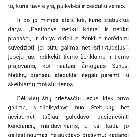
to, kuris tavyje yra, puikybės ir geidulių velnio.
Ir po jo mirties ateis kiti, kurie stebuklus
darys. „Pasirodys netikri kristai ir netikri
pranašai, ir darys didelius ženklus norėdami
suvedžioti, jei būtų galima, net išrinktuosius“.
Įspėju jus: netikėkit tiems ženklams ir tiems
prajovams, kol neateis Žmogaus Sūnus.
Netikrų pranašų stebuklai negali paremti jų
skelbiamų mokslų tiesos.
Dėl visų šitų priežasčių Jėzus, kiek buvo
galima, susilaikydavo nuo Stebuklų, bet
nevisumet tačiau galėdavo pasipriešinti
kenčiančių maldavimams, o kai kada jo
gailestingumas nelaukdavo prašymų; kadangi