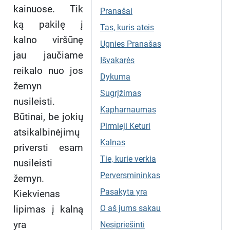
kainuose. Tik
Pranašai
ką pakilę į
Tas, kuris ateis
kalno viršūnę
Ugnies Pranašas
jau jaučiame
Išvakarės
reikalo nuo jos
Dykuma
žemyn
Sugrįžimas
nusileisti.
Kapharnaumas
Būtinai, be jokių
Pirmieji Keturi
atsikalbinėjimų
Kalnas
priversti esam
Tie, kurie verkia
nusileisti
Perversmininkas
žemyn.
Pasakyta yra
Kiekvienas
lipimas į kalną
O aš jums sakau
yra
Nesipriešinti