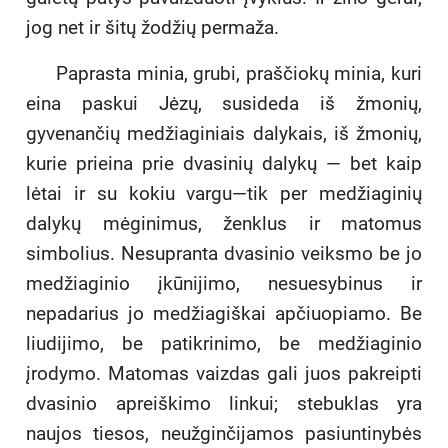
jog net ir šitų žodžių permaža.
Paprasta minia, grubi, praščiokų minia, kuri
eina paskui Jėzų, susideda iš žmonių,
gyvenančių medžiaginiais dalykais, iš žmonių,
kurie prieina prie dvasinių dalykų — bet kaip
lėtai ir su kokiu vargu—tik per medžiaginių
dalykų mėginimus, ženklus ir matomus
simbolius. Nesupranta dvasinio veiksmo be jo
medžiaginio įkūnijimo, nesuesybinus ir
nepadarius jo medžiagiškai apčiuopiamo. Be
liudijimo, be patikrinimo, be medžiaginio
įrodymo. Matomas vaizdas gali juos pakreipti
dvasinio apreiškimo linkui; stebuklas yra
naujos tiesos, neužginčijamos pasiuntinybės