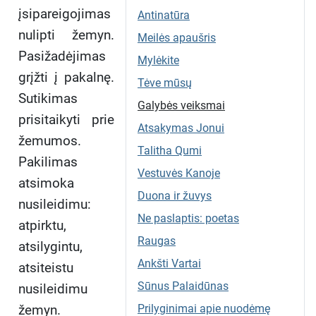
įsipareigojimas
Antinatūra
nulipti žemyn.
Meilės apaušris
Pasižadėjimas
Mylėkite
grįžti į pakalnę.
Tėve mūsų
Sutikimas
Galybės veiksmai
prisitaikyti prie
Atsakymas Jonui
žemumos.
Talitha Qumi
Pakilimas
Vestuvės Kanoje
atsimoka
Duona ir žuvys
nusileidimu:
Ne paslaptis: poetas
atpirktu,
Raugas
atsilygintu,
Ankšti Vartai
atsiteistu
Sūnus Palaidūnas
nusileidimu
žemyn.
Prilyginimai apie nuodėmę