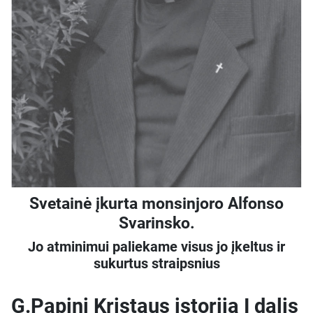
Svetainė įkurta monsinjoro Alfonso
Svarinsko.
Jo atminimui paliekame visus jo įkeltus ir
sukurtus straipsnius
G.Papini Kristaus istorija I dalis