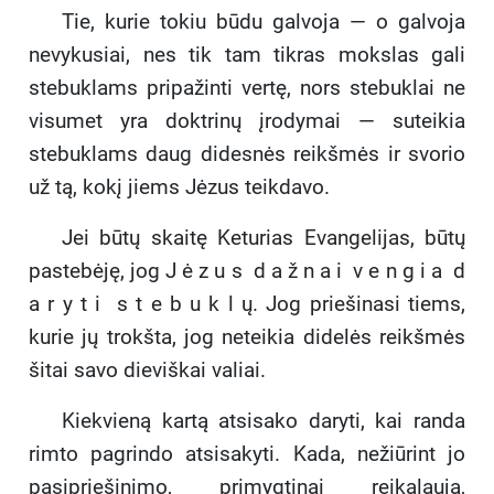
Tie, kurie tokiu būdu galvoja — o galvoja
nevykusiai, nes tik tam tikras mokslas gali
stebuklams pripažinti vertę, nors stebuklai ne
visumet yra doktrinų įrodymai — suteikia
stebuklams daug didesnės reikšmės ir svorio
už tą, kokį jiems Jėzus teikdavo.
Jei būtų skaitę Keturias Evangelijas, būtų
pastebėję, jog J ė z u s d a ž n a i v e n g i a d
a r y t i s t e b u k l ų. Jog priešinasi tiems,
kurie jų trokšta, jog neteikia didelės reikšmės
šitai savo dieviškai valiai.
Kiekvieną kartą atsisako daryti, kai randa
rimto pagrindo atsisakyti. Kada, nežiūrint jo
pasipriešinimo, primygtinai reikalauja,