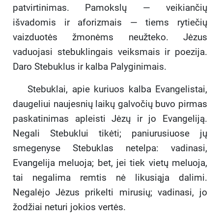
patvirtinimas. Pamokslų — veikiančių
išvadomis ir aforizmais — tiems rytiečių
vaizduotės žmonėms neužteko. Jėzus
vaduojasi stebuklingais veiksmais ir poezija.
Daro Stebuklus ir kalba Palyginimais.
Stebuklai, apie kuriuos kalba Evangelistai,
daugeliui naujesnių laikų galvočių buvo pirmas
paskatinimas apleisti Jėzų ir jo Evangeliją.
Negali Stebuklui tikėti; paniurusiuose jų
smegenyse Stebuklas netelpa: vadinasi,
Evangelija meluoja; bet, jei tiek vietų meluoja,
tai negalima remtis nė likusiąja dalimi.
Negalėjo Jėzus prikelti mirusių; vadinasi, jo
žodžiai neturi jokios vertės.