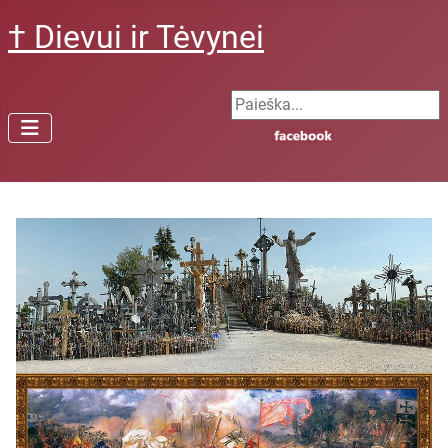
† Dievui ir Tėvynei
Search ...