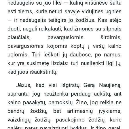
nedaugelis su juo liks — kalnų viršūnėse šalta
esti tiems, kurie neturi savyje vidujinės ugnies
— ir nedaugelis teišgirs jo žodžius. Kas atėjo
duoti, negali reikalauti, kad žmonės su silpnais
plaučiais, pavargusiomis širdimis,
pavargusiomis kojomis koptų į viršų kalno
uolomis. Turi ieškoti jų daubose, po namus,
kur yra susimetę lizdais: turi nusilenkti ligi jų,
kad juos išaukštintų.
Jėzus, kad visi išgirstų Gerą Naujieną,
supranta, jog neužtenka perdaug aukštų, ant
kalno pasakytų, pamokslų. Žino, jog reikia ne
bendrų žodžių, bet artimesnių įvykiams,
vaizdingų žodžių, pasakojimo žodžių, kurie
galėtų patys pavaizduoti įvykius. Ir žino gerai,