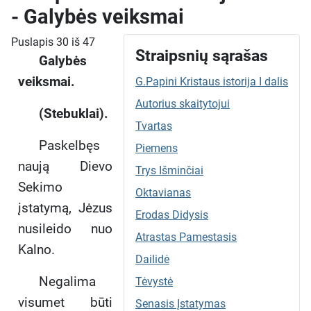
- Galybės veiksmai
Puslapis 30 iš 47
Straipsnių sąrašas
Galybės
veiksmai.
G.Papini Kristaus istorija I dalis
Autorius skaitytojui
(Stebuklai).
Tvartas
Paskelbęs
Piemens
naują Dievo
Trys Išminčiai
Sekimo
Oktavianas
įstatymą, Jėzus
Erodas Didysis
nusileido nuo
Atrastas Pamestasis
Kalno.
Dailidė
Negalima
Tėvystė
visumet būti
Senasis Įstatymas