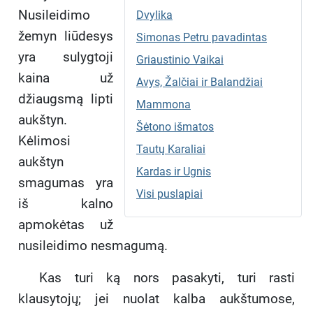
Nusileidimo
Dvylika
žemyn liūdesys
Simonas Petru pavadintas
yra sulygtoji
Griaustinio Vaikai
kaina už
Avys, Žalčiai ir Balandžiai
džiaugsmą lipti
Mammona
aukštyn.
Šėtono išmatos
Kėlimosi
Tautų Karaliai
aukštyn
Kardas ir Ugnis
smagumas yra
Visi puslapiai
iš kalno
apmokėtas už
nusileidimo nesmagumą.
Kas turi ką nors pasakyti, turi rasti
klausytojų; jei nuolat kalba aukštumose,