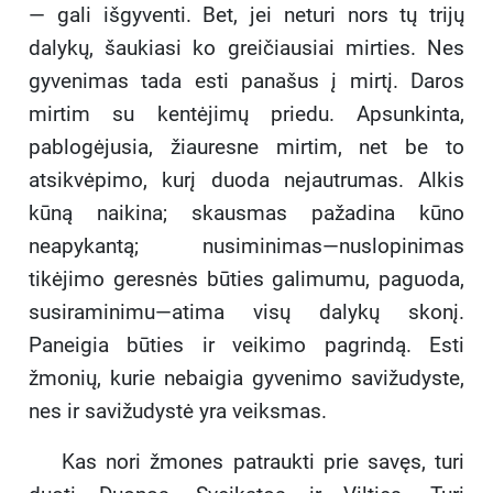
— gali išgyventi. Bet, jei neturi nors tų trijų
dalykų, šaukiasi ko greičiausiai mirties. Nes
gyvenimas tada esti panašus į mirtį. Daros
mirtim su kentėjimų priedu. Apsunkinta,
pablogėjusia, žiauresne mirtim, net be to
atsikvėpimo, kurį duoda nejautrumas. Alkis
kūną naikina; skausmas pažadina kūno
neapykantą; nusiminimas—nuslopinimas
tikėjimo geresnės būties galimumu, paguoda,
susiraminimu—atima visų dalykų skonį.
Paneigia būties ir veikimo pagrindą. Esti
žmonių, kurie nebaigia gyvenimo savižudyste,
nes ir savižudystė yra veiksmas.
Kas nori žmones patraukti prie savęs, turi