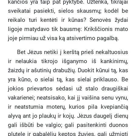
kančios yra taip pat pyktybė. Užtenka, tikrajai
sveikatai pasiekti, sielos skausmų; kodėl be
reikalo turi kentėti ir kūnas? Senovės žydai
ligoje matydavo tik bausmę: Krikščionis mato
joje pirmiau už visa ką atsivertimo pagalbą.
Bet Jėzus netiki į kerštą prieš nekaltuosius
ir nelaukia tikrojo išganymo iš kankinimų,
žaizdų ir ašutinių drabužių. Duokit kūnui tą, kas
yra kūno, o sielai tą, kas sielai priklauso. Be
jokios prievartos sėdasi už stalo draugiškai
vakarienei; neatsisako, kai jį vaišina senu vynu,
ir neatstumia moterų, kurios pila kvepiančią
alyvą ant jo plaukų ir kojų. Jėzus daugelį dienų
gali išbūti be valgio; gali pasitenkinti duonos
plutele ir gabalėliu keptos žuvies, gali užmigti