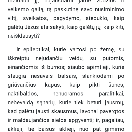
maldauti jį, nujausdami jame žodžius ir
veiksmo galią, tą paskutinę savo nusiminimo
viltį, sveikatos, pagydymo, stebuklo, kaip
galėtų Jėzus atsisakyti, kaip galėtų jų, kaip kiti,
neišklausyti?
Ir epileptikai, kurie vartosi po žemę, su
iškreiptu nejudančiu veidu, su putomis,
einančiomis iš burnos; siaubo apimtieji, kurie
staugia nesavais balsais, slankiodami po
griūvančius kapus, kaip pikti šunes,
naktibaldos, nenuoramos; paralitikai,
nebevaldą sąnarių, kurie tiek beturi jausmų,
kad galėtų jausti skausmus, lavonai pavergtos
ir maldaujančios sielos apgyventi; ir, pagaliau,
aklieji, tie baisūs aklieji, nuo pat gimimo