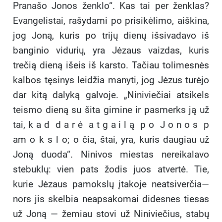
Pranašo Jonos ženklo“. Kas tai per ženklas?
Evangelistai, rašydami po prisikėlimo, aiškina,
jog Joną, kuris po trijų dienų išsivadavo iš
banginio vidurių, yra Jėzaus vaizdas, kuris
trečią dieną išeis iš karsto. Tačiau tolimesnės
kalbos tęsinys leidžia manyti, jog Jėzus turėjo
dar kitą dalyką galvoje. „Niniviečiai atsikels
teismo dieną su šita gimine
ir pasmerks ją už
tai, k a d d a r ė a t g a i l ą p o J o n o s p
am o k s l o; o čia, štai, yra, kuris daugiau už
Joną duoda“. Ninivos miestas nereikalavo
stebuklų: vien pats žodis juos atvertė. Tie,
kurie Jėzaus pamokslų įtakoje neatsiverčia—
nors jis skelbia neapsakomai didesnes tiesas
už Joną — žemiau stovi už Niniviečius, stabų