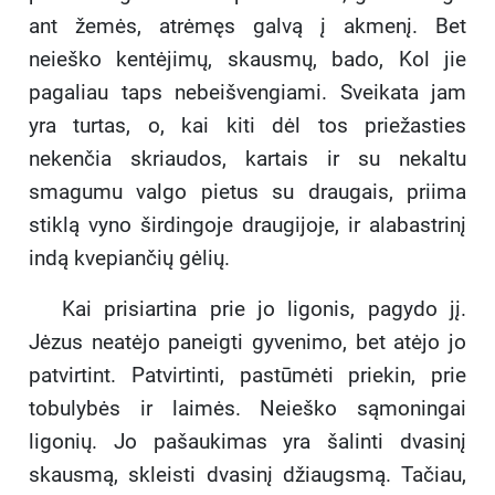
ant žemės, atrėmęs galvą į akmenį. Bet
neieško kentėjimų, skausmų, bado, Kol jie
pagaliau taps nebeišvengiami. Sveikata jam
yra turtas, o, kai kiti dėl tos priežasties
nekenčia skriaudos, kartais ir su nekaltu
smagumu valgo pietus su draugais, priima
stiklą vyno širdingoje draugijoje, ir alabastrinį
indą kvepiančių gėlių.
Kai prisiartina prie jo ligonis, pagydo jį.
Jėzus neatėjo paneigti gyvenimo, bet atėjo jo
patvirtint. Patvirtinti, pastūmėti priekin, prie
tobulybės ir laimės. Neieško sąmoningai
ligonių. Jo pašaukimas yra šalinti dvasinį
skausmą, skleisti dvasinį džiaugsmą. Tačiau,