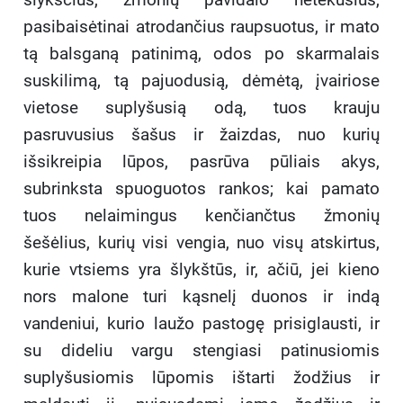
pasibaisėtinai atrodančius raupsuotus, ir mato
tą balsganą patinimą, odos po skarmalais
suskilimą, tą pajuodusią, dėmėtą, įvairiose
vietose suplyšusią odą, tuos krauju
pasruvusius šašus ir žaizdas, nuo kurių
išsikreipia lūpos, pasrūva pūliais akys,
subrinksta spuoguotos rankos; kai pamato
tuos nelaimingus kenčiančtus žmonių
šešėlius, kurių visi vengia, nuo visų atskirtus,
kurie vtsiems yra šlykštūs, ir, ačiū, jei kieno
nors malone turi kąsnelį duonos ir indą
vandeniui, kurio laužo pastogę prisiglausti, ir
su dideliu vargu stengiasi patinusiomis
suplyšusiomis lūpomis ištarti žodžius ir