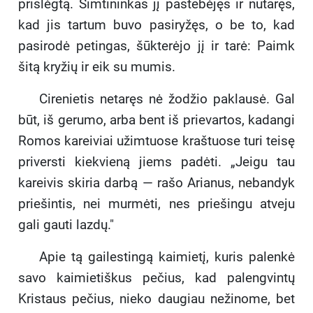
prislėgtą. Šimtininkas jį pastebėjęs ir nutaręs,
kad jis tartum buvo pasiryžęs, o be to, kad
pasirodė petingas, šūkterėjo jį ir tarė: Paimk
šitą kryžių ir eik su mumis.
Cirenietis netaręs nė žodžio paklausė. Gal
būt, iš gerumo, arba bent iš prievartos, kadangi
Romos kareiviai užimtuose kraštuose turi teisę
priversti kiekvieną jiems padėti. „Jeigu tau
kareivis skiria darbą — rašo Arianus, nebandyk
priešintis, nei murmėti, nes priešingu atveju
gali gauti lazdų."
Apie tą gailestingą kaimietį, kuris palenkė
savo kaimietiškus pečius, kad palengvintų
Kristaus pečius, nieko daugiau nežinome, bet