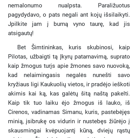
nemalonumo nualpsta. Paraližuotus
pagydydavo, o pats negali ant kojų išsilaikyti.
Jpilkite jam į burną vyno taurę, kad jis
atsigautų!
Bet Šimtininkas, kuris skubinosi, kaip
Pilotas, užbaigti tą Įkyrų patarnavimą, suprato
kaip žmogus turįs apie žmones savo nuovoką,
kad nelaimingasis negalės nunešti savo
kryžiaus ligi Kaukuolių vietos, ir pradėjo ieškoti
akimis kai ką, kas galėtų šitą naštą pakelti.
Kaip tik tuo laiku ėjo žmogus iš lauko, iš
Cirenos, vadinamas Simanu, kuris, pastebėjęs
minią, įsibrukę os vidurin ir nustebęs žiūrėjo į
skausmingai kvėpuojantį kūną, dviejų rąstų