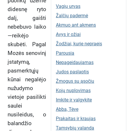
puolikų užėmė
Vagių urvas
didesnę ryto
Žalčių padermė
dalį, gaišti
Akmuo ant akmens
nebebuvo laiko
Avys ir ožiai
—reikėjo
skubėti. Pagal
Žodžiai, kurie nepraeis
Mozės senovinį
Parousia
įstatymą,
Nepageidaujamas
pasmerktųjų
Judos paslaptis
kūnai negalėjo
Žmogus su ąsočiu
nužudymo
Kojų nuplovimas
vietoje pasilikti
Imkite ir valgykite
saulei
Abba, Tėve
nusileidus, o
Prakaitas ir kraujas
balandžio
Tamsybių valanda