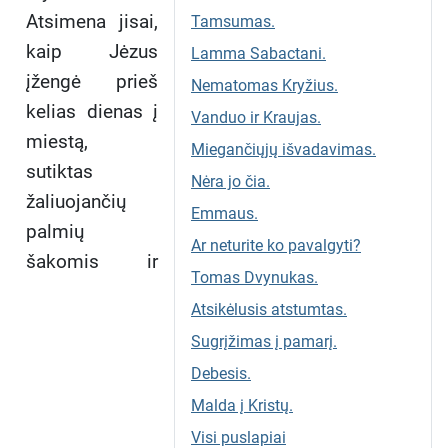
Atsimena jisai,
Tamsumas.
kaip Jėzus
Lamma Sabactani.
įžengė prieš
Nematomas Kryžius.
kelias dienas į
Vanduo ir Kraujas.
miestą,
Miegančiųjų išvadavimas.
sutiktas
Nėra jo čia.
žaliuojančių
Emmaus.
palmių
Ar neturite ko pavalgyti?
šakomis ir
Tomas Dvynukas.
Atsikėlusis atstumtas.
Sugrįžimas į pamarį.
Debesis.
Malda į Kristų.
Visi puslapiai