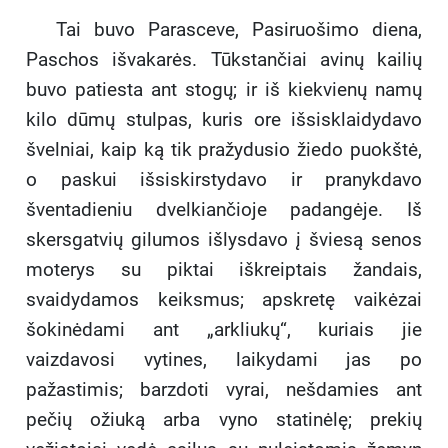
Tai buvo Parasceve, Pasiruošimo diena,
Paschos išvakarės. Tūkstančiai avinų kailių
buvo patiesta ant stogų; ir iš kiekvienų namų
kilo dūmų stulpas, kuris ore išsisklaidydavo
švelniai, kaip ką tik pražydusio žiedo puokštė,
o paskui išsiskirstydavo ir pranykdavo
šventadieniu dvelkiančioje padangėje. Iš
skersgatvių gilumos išlysdavo į šviesą senos
moterys su piktai iškreiptais žandais,
svaidydamos keiksmus; apskretę vaikėzai
šokinėdami ant „arkliukų“, kuriais jie
vaizdavosi vytines, laikydami jas po
pažastimis; barzdoti vyrai, nešdamies ant
pečių ožiuką arba vyno statinėlę; prekių