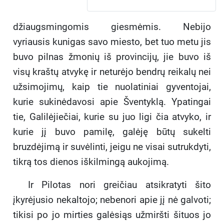
džiaugsmingomis giesmėmis. Nebijo
vyriausis kunigas savo miesto, bet tuo metu jis
buvo pilnas žmonių iš provincijų, jie buvo iš
visų kraštų atvykę ir neturėjo bendrų reikalų nei
užsimojimų, kaip tie nuolatiniai gyventojai,
kurie sukinėdavosi apie Šventyklą. Ypatingai
tie, Galilėjiečiai, kurie su juo ligi čia atvyko, ir
kurie jį buvo pamilę, galėję būtų sukelti
bruzdėjimą ir suvėlinti, jeigu ne visai sutrukdyti,
tikrą tos dienos iškilmingą aukojimą.
Ir Pilotas nori greičiau atsikratyti šito
įkyrėjusio nekaltojo; nebenori apie jį nė galvoti;
tikisi po jo mirties galėsiąs užmiršti šituos jo