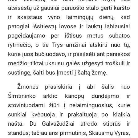
atsisėstų už gausiai paruošto stalo gerti karšto
ir skaistaus vyno laimingųjų dienų, kad
patogiai išsitiestų lovose ir lauktų labiausiai
pageidaujamo per ištisus metus subatos
rytmečio, o tie Trys amžinai atskirti nuo tų,
kurie juos bučiuodavo, ir pasilsėti ant paniekos
medžio; tiktai uksusu galės užgesyti troškuli ir
sustingę, šalti bus Įmesti į šaltą žemę.
Žmonės prasiskiria į abi šalis nuo
Šimtininko arklio kanopų dundėjimo ir
stoviniuodami žiūri į nelaiminguosius, kurie
sunkiai kvėpuoja ir prakaituoja po klaikia
našta. Du Galva
žudžiai atrodo stiprūs ir
standūs; tačiau ans pirmutinis, Skausmų Vyras,