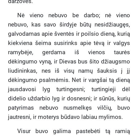
daržoves.
Nė vieno nebuvo be darbo; nė vieno
nebuvo, kas savo širdyje būtų nesidžiaugęs,
galvodamas apie šventės ir poilsio dieną, kurią
kiekviena šeima susirinks apie tėvą ir valgys
ramybėje, gerdama iš vienos taurės
dėkingumo vyną, ir Dievas bus šito džiaugsmo
liudininkas, nes iš visų namų šauksis į jį
dėkingumo psalmėmis. Net ir vargšai tą dieną
jausdavosi lyg turtingesni; turtingieji dėl
didelio uždarbio lyg ir dosnesni; ir sūnūs, kurių
patyrimas nebuvo nusmelkęs vilčių, buvo
jautresni, ir moterys būdavo labiau mylimos.
Visur buvo galima pastebėti tą ramią