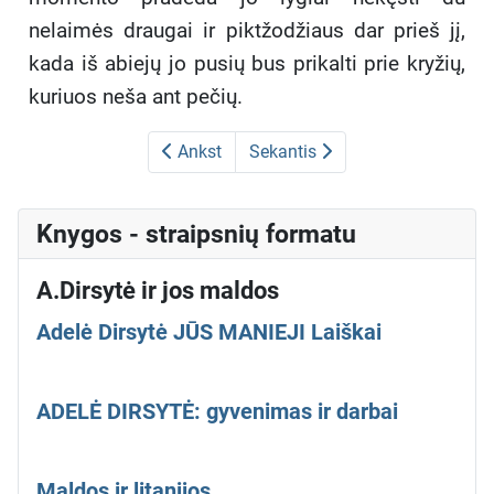
nelaimės draugai ir piktžodžiaus dar prieš jį,
kada iš abiejų jo pusių bus prikalti prie kryžių,
kuriuos neša ant pečių.
Ankst
Sekantis
Knygos - straipsnių formatu
A.Dirsytė ir jos maldos
Adelė Dirsytė JŪS MANIEJI Laiškai
ADELĖ DIRSYTĖ: gyvenimas ir darbai
Maldos ir litanijos