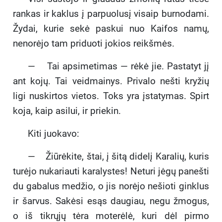
rankas ir kaklus į parpuolusį visaip burnodami.
Žydai, kurie sekė paskui nuo Kaifos namų,
nenorėjo tam priduoti jokios reikšmės.
— Tai apsimetimas — rėkė jie. Pastatyt jį
ant kojų. Tai veidmainys. Privalo nešti kryžių
ligi nuskirtos vietos. Toks yra įstatymas. Spirt
koja, kaip asilui, ir priekin.
Kiti juokavo:
— Žiūrėkite, štai, į šitą didelį Karalių, kuris
turėjo nukariauti karalystes! Neturi jėgų panešti
du gabalus medžio, o jis norėjo nešioti ginklus
ir šarvus. Sakėsi esąs daugiau, negu žmogus,
o iš tikrųjų tėra moterėlė, kuri dėl pirmo