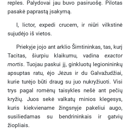
reples. Palydovai jau buvo pasiruošę. Pilotas
pasakė paprastą įsakymą.
I, lictor, expedi crucem, ir niūri vilkstinė
sujudėjo iš vietos.
Priekyje jojo ant arklio Šimtininkas, tas, kurį
Tacitas, šiurpiu klaikumu, vadina
exactor
mortis
. Tuojau paskui jį, ginkluotų legionininkų
apsuptas ratu, ėjo Jėzus ir du Galvažudžiai,
kurie turėjo būti draug su juo nukryžiuoti. Visi
trys pagal romėnų taisykles nešė ant pečių
kryžių. Juos sekė valkatų minios klegesys,
kuris kiekviename žingsnyje pakeliui augo,
susiliedamas su bendrininkais ir gatvių
žiopliais.