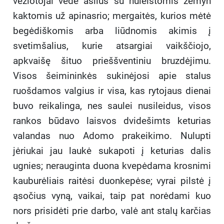
vežiotojai vedė asilus su nuleistomis žemyn
kaktomis už apinasrio; mergaitės, kurios mėtė
begėdiškomis arba liūdnomis akimis į
svetimšalius, kurie atsargiai vaikščiojo,
apkvaišę šituo prieššventiniu bruzdėjimu.
Visos šeimininkės sukinėjosi apie stalus
ruošdamos valgius ir visa, kas rytojaus dienai
buvo reikalinga, nes saulei nusileidus, visos
rankos būdavo laisvos dvidešimts keturias
valandas nuo Adomo prakeikimo. Nulupti
jėriukai jau laukė sukapoti į keturias dalis
ugnies; nerauginta duona kvepėdama krosnimi
kauburėliais raitėsi duonkepėse; vyrai pilstė į
ąsočius vyną, vaikai, taip pat norėdami kuo
nors prisidėti prie darbo, valė ant stalų karčias