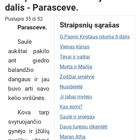
dalis - Parasceve.
Puslapis 35 iš 52
Straipsnių sąrašas
Parasceve.
G.Papini Kristaus istorija II dalis
Saulė
Vienas kūnas
aukštai pakilo
Tėvai ir vaikai
ant giedro
Morta ir Marija
balandžio
Žodžiai smėlyje
dangaus ir jau
Nusidėjėlė
buvo arti savo
Ji labai mylėjo
kelio viršūnės.
Kas esmi?
Kova tarp
Saulė ir sniegas
svyruojančio
Daug turėsiu iškentėti
gynėjo ir įžūlių
Maran Atha