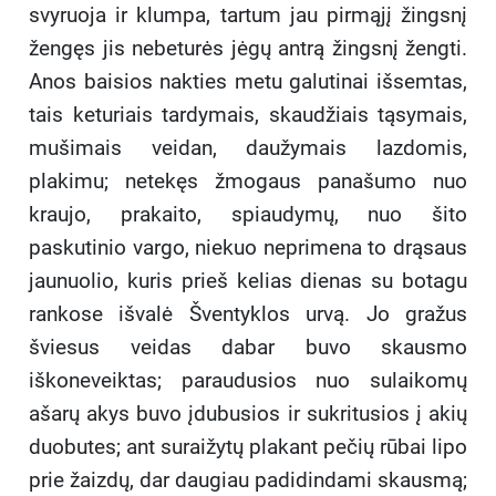
svyruoja ir klumpa, tartum jau pirmąjį žingsnį
žengęs jis nebeturės jėgų antrą žingsnį žengti.
Anos baisios nakties metu galutinai išsemtas,
tais keturiais tardymais, skaudžiais tąsymais,
mušimais veidan, daužymais lazdomis,
plakimu; netekęs žmogaus panašumo nuo
kraujo, prakaito, spiaudymų, nuo šito
paskutinio vargo, niekuo neprimena to drąsaus
jaunuolio, kuris prieš kelias dienas su botagu
rankose išvalė Šventyklos urvą. Jo gražus
šviesus veidas dabar buvo skausmo
iškoneveiktas; paraudusios nuo sulaikomų
ašarų akys buvo įdubusios ir sukritusios į akių
duobutes; ant suraižytų plakant pečių rūbai lipo
prie žaizdų, dar daugiau padidindami skausmą;