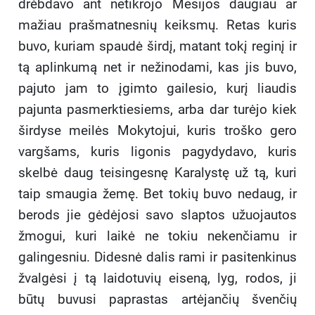
drėbdavo ant netikrojo Mesijos daugiau ar
mažiau prašmatnesnių keiksmų. Retas kuris
buvo, kuriam spaudė širdį, matant tokį reginį ir
tą aplinkumą net ir nežinodami, kas jis buvo,
pajuto jam to įgimto gailesio, kurį liaudis
pajunta pasmerktiesiems, arba dar turėjo kiek
širdyse meilės Mokytojui, kuris troško gero
vargšams, kuris ligonis pagydydavo, kuris
skelbė daug teisingesnę Karalystę už tą, kuri
taip smaugia žemę. Bet tokių buvo nedaug, ir
berods jie gėdėjosi savo slaptos užuojautos
žmogui, kuri laikė ne tokiu nekenčiamu ir
galingesniu. Didesnė dalis rami ir pasitenkinus
žvalgėsi į tą laidotuvių eiseną, lyg, rodos, ji
būtų buvusi paprastas artėjančių švenčių