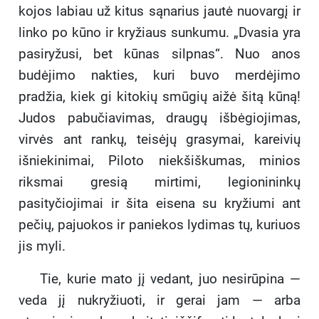
kojos labiau už kitus sąnarius jautė nuovargį ir
linko po kūno ir kryžiaus sunkumu. „Dvasia yra
pasiryžusi, bet kūnas silpnas“. Nuo anos
budėjimo nakties, kuri buvo merdėjimo
pradžia, kiek gi kitokių smūgių aižė šitą kūną!
Judos pabučiavimas, draugų išbėgiojimas,
virvės ant rankų, teisėjų grasymai, kareivių
išniekinimai, Piloto niekšiškumas, minios
riksmai gresią mirtimi, legionininkų
pasityčiojimai ir šita eisena su kryžiumi ant
pečių, pajuokos ir paniekos lydimas tų, kuriuos
jis myli.
Tie, kurie mato jį vedant, juo nesirūpina —
veda jį nukryžiuoti, ir gerai jam — arba