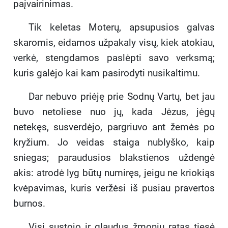
paįvairinimas.
Tik keletas Moterų, apsupusios galvas
skaromis, eidamos užpakaly visų, kiek atokiau,
verkė, stengdamos paslėpti savo verksmą;
kuris galėjo kai kam pasirodyti nusikaltimu.
Dar nebuvo priėję prie Sodnų Vartų, bet jau
buvo netoliese nuo jų, kada Jėzus, jėgų
netekęs, susverdėjo, pargriuvo ant žemės po
kryžium. Jo veidas staiga nublyško, kaip
sniegas; paraudusios blakstienos uždengė
akis: atrodė lyg būtų numiręs, jeigu ne kriokiąs
kvėpavimas, kuris veržėsi iš pusiau pravertos
burnos.
Visi sustojo ir glaudus žmonių ratas tiesė