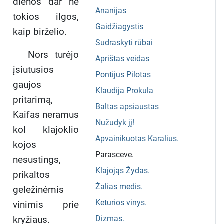
dienos dar ne
Ananijas
tokios ilgos,
Gaidžiagystis
kaip birželio.
Sudraskyti rūbai
Nors turėjo
Aprištas veidas
įsiutusios
Pontijus Pilotas
gaujos
Klaudija Prokula
pritarimą,
Baltas apsiaustas
Kaifas neramus
Nužudyk jį!
kol klajoklio
Apvainikuotas Karalius.
kojos
Parasceve.
nesustings,
Klajojąs Žydas.
prikaltos
Žalias medis.
geležinėmis
Keturios vinys.
vinimis prie
kryžiaus.
Dizmas.