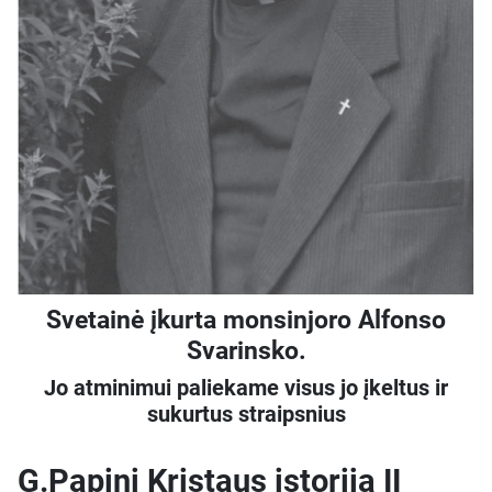
Svetainė įkurta monsinjoro Alfonso
Svarinsko.
Jo atminimui paliekame visus jo įkeltus ir
sukurtus straipsnius
G.Papini Kristaus istorija II