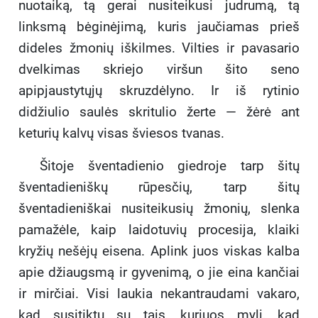
nuotaiką, tą gerai nusiteikusi judrumą, tą
linksmą bėginėjimą, kuris jaučiamas prieš
dideles žmonių iškilmes. Vilties ir pavasario
dvelkimas skriejo viršun šito seno
apipjaustytųjų skruzdėlyno. Ir iš rytinio
didžiulio saulės skritulio žerte — žėrė ant
keturių kalvų visas šviesos tvanas.
Šitoje šventadienio giedroje tarp šitų
šventadieniškų rūpesčių, tarp šitų
šventadieniškai nusiteikusių žmonių, slenka
pamažėle, kaip laidotuvių procesija, klaiki
kryžių nešėjų eisena. Aplink juos viskas kalba
apie džiaugsmą ir gyvenimą, o jie eina kančiai
ir mirčiai. Visi laukia nekantraudami vakaro,
kad susitiktų su tais, kuriuos myli, kad