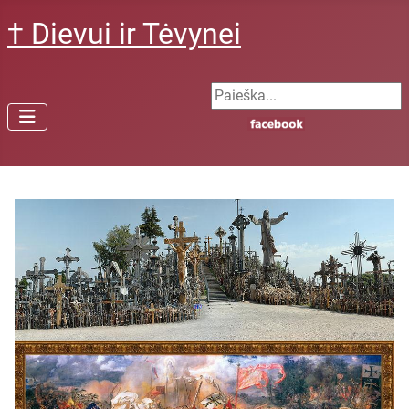
† Dievui ir Tėvynei
Search ...