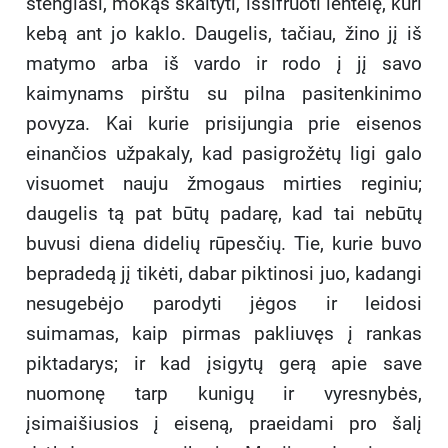
stengiasi, mokąs skaityti, iššifruoti lentelę, kuri
kebą ant jo kaklo. Daugelis, tačiau, žino jį iš
matymo arba iš vardo ir rodo į jį savo
kaimynams pirštu su pilna pasitenkinimo
povyza. Kai kurie prisijungia prie eisenos
einančios užpakaly, kad pasigrožėtų ligi galo
visuomet nauju žmogaus mirties reginiu;
daugelis tą pat būtų padarę, kad tai nebūtų
buvusi diena didelių rūpesčių. Tie, kurie buvo
bepradedą jį tikėti, dabar piktinosi juo, kadangi
nesugebėjo parodyti jėgos ir leidosi
suimamas, kaip pirmas pakliuvęs į rankas
piktadarys; ir kad įsigytų gerą apie save
nuomonę tarp kunigų ir vyresnybės,
įsimaišiusios į eiseną, praeidami pro šalį