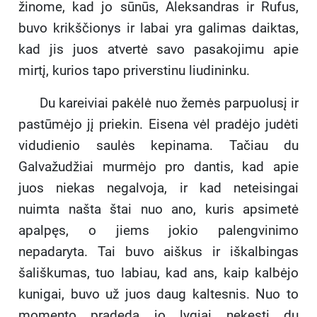
žinome, kad jo sūnūs, Aleksandras ir Rufus,
buvo krikščionys ir labai yra galimas daiktas,
kad jis juos atvertė savo pasakojimu apie
mirtį, kurios tapo priverstinu liudininku.
Du kareiviai pakėlė nuo žemės parpuolusį ir
pastūmėjo jį priekin. Eisena vėl pradėjo judėti
vidudienio saulės kepinama. Tačiau du
Galvažudžiai murmėjo pro dantis, kad apie
juos niekas negalvoja, ir kad neteisingai
nuimta našta štai nuo ano, kuris apsimetė
apalpęs, o jiems jokio palengvinimo
nepadaryta. Tai buvo aiškus ir iškalbingas
šališkumas, tuo labiau, kad ans, kaip kalbėjo
kunigai, buvo už juos daug kaltesnis. Nuo to
momento pradeda jo lygiai nekęsti du