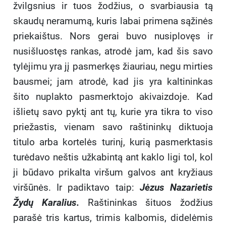
žvilgsnius ir tuos žodžius, o svarbiausia tą
skaudų neramumą, kuris labai primena sąžinės
priekaištus. Nors gerai buvo nusiplovęs ir
nusišluostęs rankas, atrodė jam, kad šis savo
tylėjimu yra jį pasmerkęs žiauriau, negu mirties
bausmei; jam atrodė, kad jis yra kaltininkas
šito nuplakto pasmerktojo akivaizdoje. Kad
išlietų savo pyktį ant tų, kurie yra tikra to viso
priežastis, vienam savo raštininkų diktuoja
titulo arba kortelės turinį, kurią pasmerktasis
turėdavo neštis užkabintą ant kaklo ligi tol, kol
ji būdavo prikalta viršum galvos ant kryžiaus
viršūnės. Ir padiktavo taip:
Jėzus Nazarietis
Žydų Karalius.
Raštininkas šituos žodžius
parašė tris kartus, trimis kalbomis, didelėmis