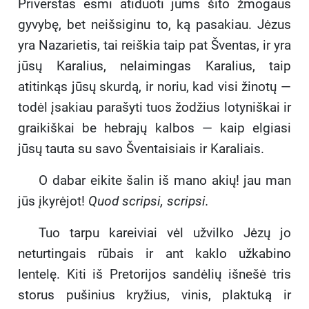
Priverstas esmi atiduoti jums šito žmogaus
gyvybę, bet neišsiginu to, ką pasakiau. Jėzus
yra Nazarietis, tai reiškia taip pat Šventas, ir yra
jūsų Karalius, nelaimingas Karalius, taip
atitinkąs jūsų skurdą, ir noriu, kad visi žinotų —
todėl įsakiau parašyti tuos žodžius lotyniškai ir
graikiškai be hebrajų kalbos — kaip elgiasi
jūsų tauta su savo Šventaisiais ir Karaliais.
O dabar eikite šalin iš mano akių! jau man
jūs įkyrėjot!
Quod scripsi, scripsi.
Tuo tarpu kareiviai vėl užvilko Jėzų jo
neturtingais rūbais ir ant kaklo užkabino
lentelę. Kiti iš Pretorijos sandėlių išnešė tris
storus pušinius kryžius, vinis, plaktuką ir