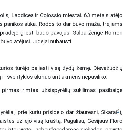
lis, Laodicea ir Colossio miestai. 63 metais atėjo
ios panikos auka. Rodos to dar buvo maža, trejiems
ir pradėjo grėsti bado pavojus. Galba žengė Romon
 buvo atėjusi Judėjai nubausti.
urios turėjo paliesti visą žydų žemę. Dievažudžių
 ir šventyklos akmuo ant akmens nepasiliko.
, pirmas rimtas užsispyrėlių sukilimas pasibaigė
4
iai, prie kurių prisidėjo dar žiauresni, Sikarai
),
aistės užliejo visą kraštą. Pagaliau, Gesijaus Floro
, tai kitoj vietoj, nebeužgesdamas niekados, pavirto