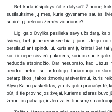
Bet kada išsipildys šitie dalykai? Žinome, kok
susilauksime jų mes, kurie gyvename saulės švie
subirėją į pelenus žemės viduriuose?
Ligi galo Dvylika pasilieka savy užsidarę, kaip
šviesą, bet ji nepersiskverbia į juos. Jeigu no
persilaužiant spinduliui, kuris ant jų krinta! Bet t
kurti ir nepersišviečią akmens, kuriuos saulė gali s
neduoda atspindžio. Dar nesuprato, kad Jėzus n
bendro neturi su astrologų tariamuoju miklum
betarpiškos Įtakos žmonių atsivertimui, kuris rei
Alyvų Kalno paskelbtas, yra dviguba pranašystė, kuri
būt, šitie provincijos žvejai, kuriems ežeras buvo
žmonijos pabaiga, ir Jeruzalės bausmę su antruoju