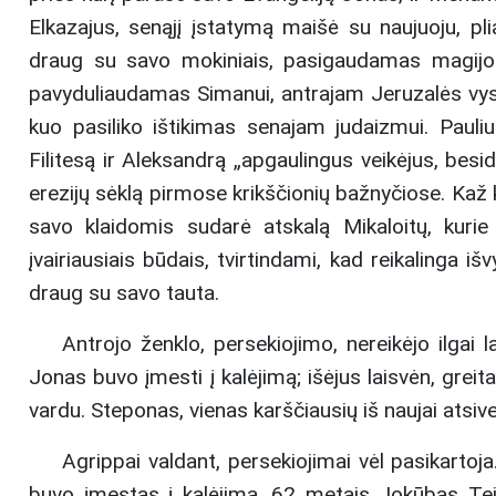
Elkazajus, senąjį įstatymą maišė su naujuoju, plia
draug su savo mokiniais, pasigaudamas magijos 
pavyduliaudamas Simanui, antrajam Jeruzalės vysk
kuo pasiliko ištikimas senajam judaizmui. Pauli
Filitesą ir Aleksandrą „apgaulingus veikėjus, besid
erezijų sėklą pirmose krikščionių bažnyčiose. Kaž 
savo klaidomis sudarė atskalą Mikaloitų, kuri
įvairiausiais būdais, tvirtindami, kad reikalinga 
draug su savo tauta.
Antrojo ženklo, persekiojimo, nereikėjo ilgai l
Jonas buvo įmesti į kalėjimą; išėjus laisvėn, greit
vardu. Steponas, vienas karščiausių iš naujai atsi
Agrippai valdant, persekiojimai vėl pasikartoja
buvo įmestas į kalėjimą. 62 metais Jokūbas Tei