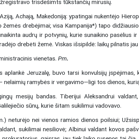
užregistravo trisdešimts tūkstančių mirusių.
ziją, Achają, Makedoniją: ypatingai nukentėjo Hieropo
buvo žemės drebėjimai; visa Kampanija*) tapo didžiaus
aikinta audrų ir potvynių, kurie sunaikino pasėlius 
adėjo drebėti žemė. Viskas išsipildė: laikų pilnatis jau
inistracinis vienetas.
Pm
.
aplankė Jeruzalę, buvo tarsi konvulsijų įspėjimas, k
nelaimių ramybės ir vergavimo—ligi tos dienos, kurią
gingų mesijų bandas. Tiberijui Aleksandrui valdant
ilejiečio sūnų, kurie šitam sukilimui vadovavo.
neturėjo nei vienos ramios dienos poilsiui; Užsispyrėl
ldant, sukilimai nesiliovė; Albinui valdant kovos pašv
prokuratorius, gaisras, jau tiek laiko rusenęs tai čia