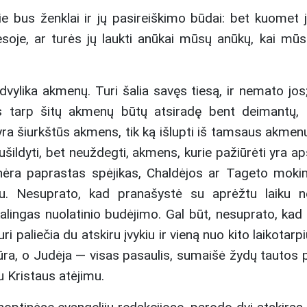
ie bus ženklai ir jų pasireiškimo būdai: bet kuomet j
soje, ar turės jų laukti anūkai mūsų anūkų, kai mūs
 dvylika akmenų. Turi šalia savęs tiesą, ir nemato jos
rs tarp šitų akmenų būtų atsiradę bent deimantų, ga
ai yra šiurkštūs akmens, tik ką išlupti iš tamsaus akme
ušildyti, bet neuždegti, akmens, kurie pažiūrėti yra apš
ėra paprastas spėjikas, Chaldėjos ar Tageto mokiny
u. Nesuprato, kad pranašystė su aprėžtu laiku n
kalingas nuolatinio budėjimo. Gal būt, nesuprato, kad 
 paliečia du atskiru įvykiu ir vieną nuo kito laikotarpi
 jūra, o Judėja — visas pasaulis, sumaišė žydų tautos
 Kristaus atėjimu.