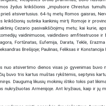
omos žydus krikščionis „impulsore Chrestus tumul
as prieš atsivertusius. 64-tų metų Romos gaisras, Ne
 krikščionių sutinka kankinių mirtį Romoje ir provincij
aktinių Cezario pasivaikščiojimų metu; kai kurie, aps
kų komedijų vaidinimuose, vaidindavo amfiteatruose i
gora, Fortūnatas, Eufemija, Darata, Teklė, Erazma Akv
eksandras Brešijoje; Paulinas, Feliksas ir Konstancija 
rs nuo atsivertimo dienos visas jo gyvenimas buvo n
ių buvo tris kartus muštas rykštėmis, septynis kartus 
iręs. Daugumą likusių mokinių ištiko tokis pat likima
jus nukryžiuotas Armėnijoje. Ant kryžiaus, kaip ir jų