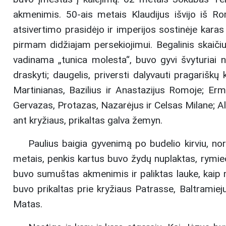
akmenimis. 50-ais metais Klaudijus išvijo iš R
atsivertimo prasidėjo ir imperijos sostinėje kar
pirmam didžiajam persekiojimui. Begalinis skaičius
vadinama „tunica molesta“, buvo gyvi švyturiai n
draskyti; daugelis, priversti dalyvauti pragariš
Martinianas, Bazilius ir Anastazijus Romoje; Erma
Gervazas, Protazas, Nazarėjus ir Celsas Milane; Al
ant kryžiaus, prikaltas galva žemyn.
Paulius baigia gyvenimą po budelio kirviu, no
metais, penkis kartus buvo žydų nuplaktas, rymieč
buvo sumuštas akmenimis ir paliktas lauke, kaip m
buvo prikaltas prie kryžiaus Patrasse, Baltramie
Matas.