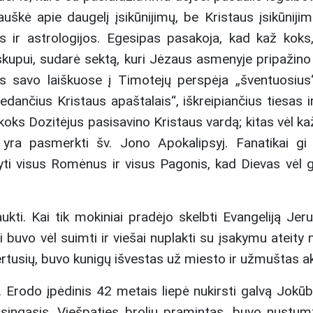
uškė apie daugelį įsikūnijimų, be Kristaus įsikūnijim
ir astrologijos. Egesipas pasakoja, kad kaž koks,
upui, sudarė sektą, kuri Jėzaus asmenyje pripažino 
us savo laiškuose į Timotejų perspėja „šventuosius
edančius Kristaus apaštalais“, iškreipiančius tiesas i
koks Dozitėjus pasisavino Kristaus vardą; kitas vėl k
e yra pasmerkti šv. Jono Apokalipsyj. Fanatikai g
išvyti visus Romėnus ir visus Pagonis, kad Dievas vėl 
aukti. Kai tik mokiniai pradėjo skelbti Evangeliją Jeru
ai buvo vėl suimti ir viešai nuplakti su įsakymu ateity
vertusių, buvo kunigų išvestas už miesto ir užmuštas 
. Erodo įpėdinis 42 metais liepė nukirsti galvą Jokūbu
singasis, Viešpaties broliu pramintas, buvo nustum