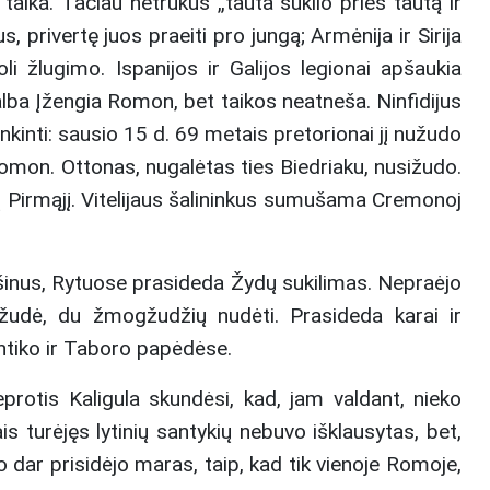
aika. Tačiau netrukus „tauta sukilo prieš tautą ir
 privertę juos praeiti pro jungą; Armėnija ir Sirija
li žlugimo. Ispanijos ir Galijos legionai apšaukia
ba Įžengia Romon, bet taikos neatneša. Ninfidijus
kinti: sausio 15 d. 69 metais pretorionai jį nužudo
Romon. Ottonas, nugalėtas ties Biedriaku, nusižudo.
nijų Pirmąjį. Vitelijaus šalininkus sumušama Cremonoj
malšinus, Rytuose prasideda Žydų sukilimas. Nepraėjo
ižudė, du žmogžudžių nudėti. Prasideda karai ir
antiko ir Taboro papėdėse.
protis Kaligula skundėsi, kad, jam valdant, nieko
s turėjęs lytinių santykių nebuvo išklausytas, bet,
 dar prisidėjo maras, taip, kad tik vienoje Romoje,