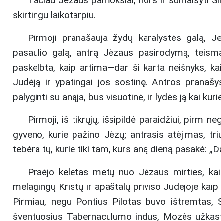
Tačiau Jėzaus pamokslai, nors ir sumaišyti Si
skirtingu laikotarpiu.
Pirmoji pranašauja žydų karalystės galą, Je
pasaulio galą, antrą Jėzaus pasirodymą, teismą 
paskelbta, kaip artima—dar ši karta neišnyks, kai š
Judėją ir ypatingai jos sostinę. Antros
pranašy
palyginti su anąja, bus visuotinė, ir lydės ją kai kurie
Pirmoji, iš tikrųjų, išsipildė paraidžiui, pirm
gyveno, kurie pažino Jėzų; antrasis atėjimas, t
tebėra tų, kurie tiki tam, kurs aną dieną pasakė: 
Praėjo keletas metų nuo Jėzaus mirties, kai
melagingų Kristų ir apaštalų priviso Judėjoje kaip g
Pirmiau, negu Pontius Pilotas buvo ištremtas, S
šventuosius Tabernaculumo indus, Mozės užkastu