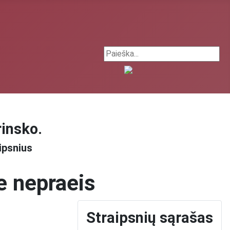
Search ...
rinsko.
ipsnius
ie nepraeis
Straipsnių sąrašas