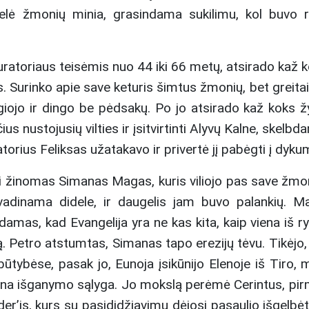
delė žmonių minia, grasindama sukilimu, kol buvo r
uratoriaus teisėmis nuo 44 iki 66 metų, atsirado kaž 
s. Surinko apie save keturis šimtus žmonių, bet greita
bėgiojo ir dingo be pėdsakų. Po jo atsirado kaž koks 
us nustojusių vilties ir įsitvirtinti Alyvų Kalne, skelbd
orius Feliksas užatakavo ir privertė jį pabėgti į dyku
ti žinomas Simanas Magas, kuris viliojo pas save žmon
i vadinama didele, ir daugelis jam buvo palankių. 
odamas, kad Evangelija yra ne kas kita, kaip viena iš ry
alią. Petro atstumtas, Simanas tapo erezijų tėvu. Tikėjo,
 būtybėse, pasak jo, Eunoja
įsikūnijo Elenoje iš Tiro, m
o būtina išganymo sąlyga. Jo mokslą perėmė Cerintus, pi
er’is, kurs su pasididžiavimu dėjosi pasaulio išgelbėt