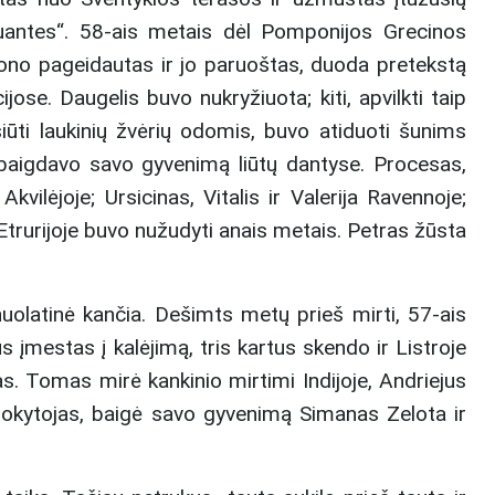
tuantes“. 58-ais metais dėl Pomponijos Grecinos
rono pageidautas ir jo paruoštas, duoda pretekstą
ose. Daugelis buvo nukryžiuota; kiti, apvilkti taip
iūti laukinių žvėrių odomis, buvo atiduoti šunims
r baigdavo savo gyvenimą liūtų dantyse. Procesas,
ilėjoje; Ursicinas, Vitalis ir Valerija Ravennoje;
Etrurijoje buvo nužudyti anais metais. Petras žūsta
uolatinė kančia. Dešimts metų prieš mirti, 57-ais
įmestas į kalėjimą, tris kartus skendo ir Listroje
s. Tomas mirė kankinio mirtimi Indijoje, Andriejus
 mokytojas, baigė savo gyvenimą Simanas Zelota ir