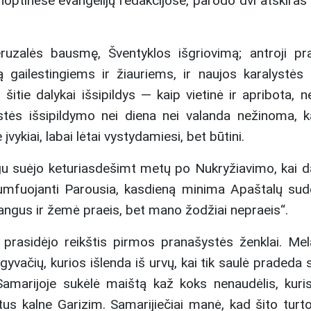
noptinėse evangelijų redakcijose, parodo dvi atskiras
ruzalės bausmę, Šventyklos išgriovimą; antroji pr
gailestingiems ir žiauriems, ir naujos karalystės 
itie dalykai išsipildys — kaip vietinė ir apribota, ne
stės išsipildymo nei diena nei valanda nežinoma, k
 įvykiai, labai lėtai vystydamiesi, bet būtini.
 negu suėjo keturiasdešimt metų po Nukryžiavimo, kai d
riumfuojanti Parousia, kasdieną minima Apaštalų su
„Dangus ir žemė praeis, bet mano žodžiai nepraeis“.
 prasidėjo reikštis pirmos pranašystės ženklai. Me
yvačių, kurios išlenda iš urvų, kai tik saulė pradeda s
amarijoje sukėlė maištą kaž koks nenaudėlis, kuri
s kalne Garizim. Samarijiečiai manė, kad šito turt