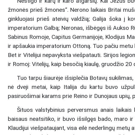
Nestigo ir karų ir karo atgarsių. Kai Jėzus b
žmonės prieš žmones“. Nerono laikais Britai muša ir
ginkluojasi prieš ateivių valdžią; Galija šoka į 
imperatorium Galbą; Neronas, išbėgęs iš Aukso Rū
Sabinus Romoje, Capitus Germanijoje, Klodijus Macr
ir apšaukia imperatorium Ottoną. Tuo pačiu metu le
Bet ir Vitelijui nepavyksta viešpatauti. Sirijos leg
ir Romoj: Vitelijų, kaip besočią kiaulę, gruodžio 
Tuo tarpu šiaurėje išsiplečia Botavų sukilimas,
nė dveji metai, kaip Italija du kartu buvo užp
pasiruošimai karams prie Reino ir Dunojaus upių, p
Šituos valstybinius perversmus anais laikais 
baisaus neatsitiko, ir buvo išsilgęs bado, maro ir
Klaudijui viešpataujant, visa eilė nederlingų metų