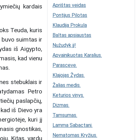
Aprištas veidas
ymiečių kardais
Pontijus Pilotas
Klaudija Prokula
koks Teuda, kuris
Baltas apsiaustas
i buvo suimtas ir
Nužudyk jį!
žydas iš Aigypto,
Apvainikuotas Karalius.
amasis, kad vienu
Parasceve.
mas.
Klajojąs Žydas.
es stebuklais ir
Žalias medis.
Matydamas Petro
Keturios vinys.
tiečių paslapčių,
Dizmas.
 kad iš Dievo yra
Tamsumas.
ergiotėje, kuri jį
Lamma Sabactani.
rmasis gnostikas,
Nematomas Kryžius.
oju. Kitas, vardu