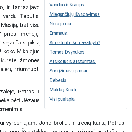
Vanduo ir Kraujas.
o, ir fantazijavo
Miegančiųjų išvadavimas.
 vardu Tebutis,
Nėra jo čia.
Mesiją, bet visu
“ prieš Imenėjų,
Emmaus.
r sėjančius piktą
Ar neturite ko pavalgyti?
až koks Mikalojus
Tomas Dvynukas.
i kurstė žmones
Atsikėlusis atstumtas.
galėtų triumfuoti
Sugrįžimas į pamarį.
Debesis.
Malda į Kristų.
zalėje, Petras ir
Visi puslapiai
 nekalbėti Jėzaus
akmenimis.
i vyresniajam, Jono broliui, ir trečią kartą Petras
tas nuo Šventyklos terasos ir užmuštas įtužusių