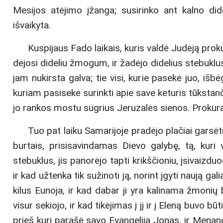
Mesijos atėjimo įžanga; susirinko ant kalno di
išvaikyta.
Kuspijaus Fado laikais, kuris valdė Judėją prok
dėjosi dideliu žmogum, ir žadėjo didelius stebuklu
jam nukirsta galva; tie visi, kurie pasekė juo, iš
kuriam pasisekė surinkti apie save keturis tūkstanči
jo rankos mostu sugrius Jeruzalės sienos. Prokurat
Tuo pat laiku Samarijoje pradėjo plačiai garsė
burtais, prisisavindamas Dievo galybę, tą, kur
stebuklus, jis panorėjo tapti krikščioniu, įsivaizdu
ir kad užtenka tik sužinoti ją, norint įgyti naują g
kilus Eunoja, ir kad dabar ji yra kalinama žmonių
visur sekiojo, ir kad tikėjimas į jį ir į Eleną buv
prieš kurį parašė savo Evangeliją Jonas, ir Menand