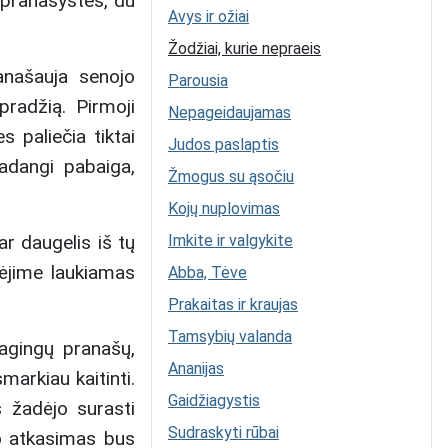
 pranašystes, du
Avys ir ožiai
Žodžiai, kurie nepraeis
anašauja senojo
Parousia
pradžią. Pirmoji
Nepageidaujamas
s paliečia tiktai
Judos paslaptis
adangi pabaiga,
Žmogus su ąsočiu
Kojų nuplovimas
ar daugelis iš tų
Imkite ir valgykite
dėjime laukiamas
Abba, Tėve
Prakaitas ir kraujas
Tamsybių valanda
lagingų pranašų,
Ananijas
markiau kaitinti.
Gaidžiagystis
s žadėjo surasti
Sudraskyti rūbai
o atkasimas bus