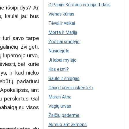
G.Papini Kristaus istorija II dalis
ie išsipildys? Ar
Vienas kūnas
ų kaulai jau bus
Tėvai ir vaikai
Morta ir Marija
; turi savo tarpe
Žodžiai smėlyje
linčių žvilgėti,
Nusidėjėlė
nų lupamojo urvo,
Ji labai mylėjo
viesti, bet kurie
Kas esmi?
s, ir kad nieko
Saulė ir sniegas
ebūtų padariusi
Daug turėsiu iškentėti
Apokalipsis, ant
Maran Atha
u perskirtus. Gal
Vagių urvas
 pabaigą su visos
Žalčių padermė
Akmuo ant akmens