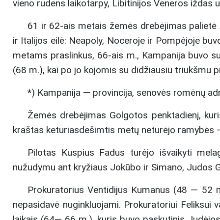
vieno rudens laikotarpy, Libitinijos Veneros iždas 
61 ir 62-ais metais žemės drebėjimas palietė A
ir Italijos eilė: Neapoly, Noceroje ir Pompėjoje 
metams praslinkus, 66-ais m., Kampanija buvo sun
(68 m.), kai po jo kojomis su didžiausiu triukšmu pr
*) Kampanija — provincija, senovės romėnų adm
Žemės drebėjimas Golgotos penktadienį, kuris 
kraštas keturiasdešimtis metų neturėjo ramybės — 
Pilotas Kuspius Fadus turėjo išvaikyti mela
nužudymu ant kryžiaus Jokūbo ir Simano, Judos Gal
Prokuratorius Ventidijus Kumanus (48 — 52 m.) 
nepasidavė nuginkluojami. Prokuratoriui Feliksui va
laikais (64— 66 m.), kuris buvo paskutinis Judėjos 