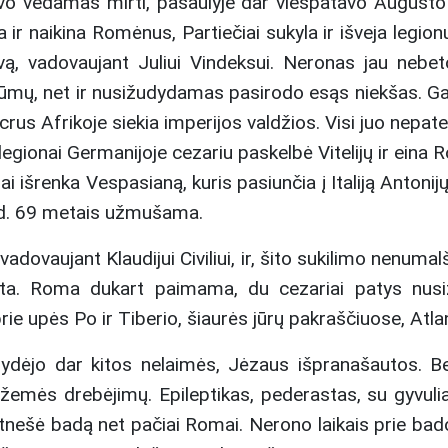
uvo vedamas mirti, pasaulyje dar viešpatavo Augusto t
 naikina Romėnus, Partiečiai sukyla ir išveja legionus,
kovą, vadovaujant Juliui Vindeksui. Neronas jau nebeto
mų, net ir nusižudydamas pasirodo esąs niekšas. Gal
us Afrikoje siekia imperijos valdžios. Visi juo nepaten
gionai Germanijoje cezariu paskelbė Vitelijų ir eina 
ionai išrenka Vespasianą, kuris pasiunčia į Italiją Anto
20 d. 69 metais užmušama.
 vadovaujant Klaudijui Civiliui, ir, šito sukilimo nenu
ulta. Roma dukart paimama, du cezariai patys nus
rie upės Po ir Tiberio, šiaurės jūrų pakraščiuose, Atl
lydėjo dar kitos nelaimės, Jėzaus išpranašautos. Be
 žemės drebėjimų. Epileptikas, pederastas, su gyvuliai
 atnešė badą net pačiai Romai. Nerono laikais prie bado