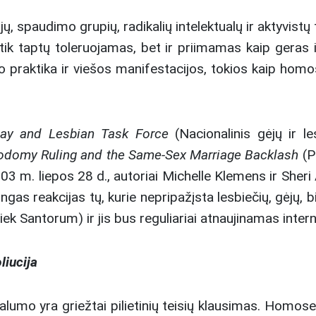
ų, spaudimo grupių, radikalių intelektualų ir aktyvistų 
ik taptų toleruojamas, bet ir priimamas kaip geras i
raktika ir viešos manifestacijos, tokios kaip homos
Gay and Lesbian Task Force
(Nacionalinis gėjų ir le
odomy Ruling and the Same-Sex Marriage Backlash
(P
03 m. liepos 28 d., autoriai Michelle Klemens ir Sheri
 reakcijas tų, kurie nepripažįsta lesbiečių, gėjų, bis
Riek Santorum) ir jis bus reguliariai atnaujinamas inter
liucija
alumo yra griežtai pilietinių teisių klausimas. Homos