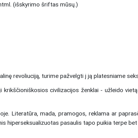
tml. (išskyrimo šriftas mūsų.)
 revoliuciją, turime pažvelgti į ją platesniame seksu
i krikščioniškosios civilizacijos ženklai - užleido vi
je. Literatūra, mada, pramogos, reklama ar paprasči
inis hiperseksualizuotas pasaulis tapo puikia terpe be