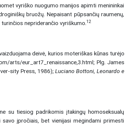
uomet vyriško nuogumo manijos apimti menininkai
 androginiškų bruožų. Nepaisant pūpsančių raumenų,
12
 turinčios nepriderančio vyriškumo.
vaizduojama deivė, kurios moteriškas kūnas turėjo
.com/arts/eur_art7_renaissance,3.html; Plg. James
ver-sity Press, 1986);
Luciano Bottoni, Leonardo e
a ne su tiesiog padrikomis įtakingų homoseksualų
 savo įpročiais, bet vienijasi mėgindami primesti