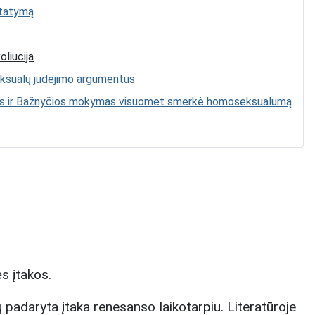
statymą
liucija
ksualų judėjimo argumentus
mas ir Bažnyčios mokymas visuomet smerkė homoseksualumą
s įtakos.
ų padaryta įtaka renesanso laikotarpiu. Literatūroje