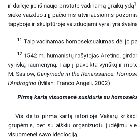
1
ir dailėje jie iš naujo pristatė vadinamą graikų ydą
siekė vaizduoti jį pačiomis atviriausiomis pozomi
tapyboje ir skulptūroje vaizduojami vyrai yra švel
11
Taip vadinamas homoseksualumas dėl jo pap
12
1542 m. humanistų rašytojas Aretino, girdam
vyrišką raumenyną. Taip ji paveikta vyriškų ir m
M. Saslow,
Ganymede in the Renaissance: Homosexu
l'Androgino
(Milan: Franco Angeli, 2002)
Pirmą kartą visuomenė susiduria su homoseks
Vis dėlto pirmą kartą istorijoje Vakarų krikš
grupėmis, bet su aiškiu organizuotu judėjimu vie
visuomenei savo ideologiją.