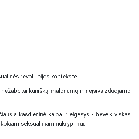
alinės revoliucijos kontekste.
etą nežabotai kūniškų malonumų ir neįsivaizduojamo
ausia kasdieninė kalba ir elgesys - beveik viskas
t kokiam seksualiniam nukrypimui.