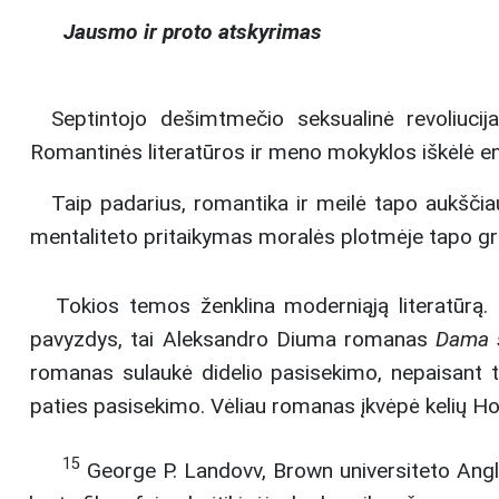
Jausmo ir proto atskyrimas
Septintojo dešimtmečio seksualinė revoliuci
Romantinės literatūros ir meno mokyklos iškėlė em
Taip padarius, romantika ir meilė tapo aukščiau
mentaliteto pritaikymas moralės plotmėje tapo griaun
Tokios temos ženklina moderniąją literatūrą. 
pavyzdys, tai Aleksandro Diuma romanas
Dama 
romanas sulaukė didelio pasisekimo, nepaisant t
paties pasisekimo. Vėliau romanas įkvėpė kelių Hol
15
George P. Landovv, Brown universiteto Anglij