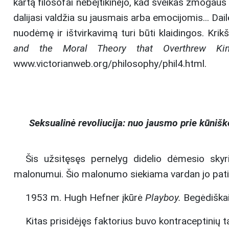
kartą filosofai nebeįtikinėjo, kad sveikas žmogaus p
dalijasi valdžia su jausmais arba emocijomis... Dailė
nuodėmę ir ištvirkavimą turi būti klaidingos. Kri
and the Moral Theory that Overthrew K
www.victorianweb.org/philosophy/phil4.html.
Seksualinė revoliucija: nuo jausmo prie kūnišk
Šis užsitęsęs pernelyg didelio dėmesio skyr
malonumui. Šio malonumo siekiama vardan jo paties 
1953 m. Hugh Hefner įkūrė
Playboy.
Begėdiškai 
Kitas prisidėjęs faktorius buvo kontraceptinių t