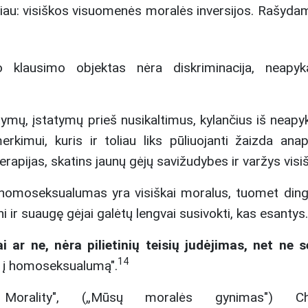
augiau: visiškos visuomenės moralės inversijos. Rašyda
klausimo objektas nėra diskriminacija, neapyka
tatymų, įstatymų prieš nusikaltimus, kylančius iš nea
kimui, kuris ir toliau liks pūliuojanti žaizda anap
rapijas, skatins jaunų gėjų savižudybes ir varžys visi
 homoseksualumas yra visiškai moralus, tuomet dingtų
i ir suaugę gėjai galėtų lengvai susivokti, kas esantys.
 ar ne, nėra pilietinių teisių judėjimas, net ne s
14
rį į homoseksualumą".
orality", („Mūsų moralės gynimas") C