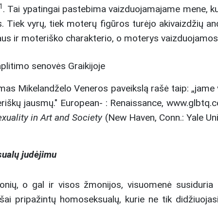
1
. Tai ypatingai pastebima vaizduojamajame mene, k
s. Tiek vyrų, tiek moterų figūros turėjo akivaizdžių
naus ir moteriško charakterio, o moterys vaizduojamos
litimo senovės Graikijoje
as Mikelandželo Veneros paveikslą rašė taip: „jame 
oteriškų jausmų." European- : Renaissance, www.glbtq
ality in Art and Society
(New Haven, Conn.: Yale Uni
ualų judėjimu
čionių, o gal ir visos žmonijos, visuomenė susiduri
šai pripažintų homoseksualų, kurie ne tik didžiuojasi