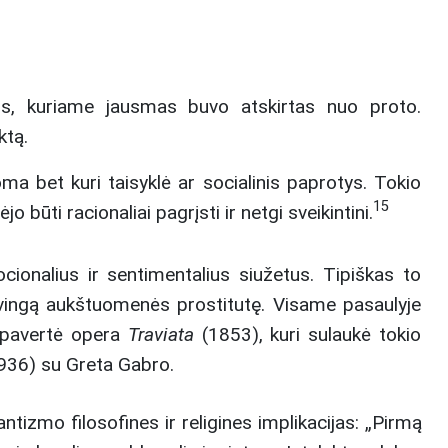
aus, kuriame jausmas buvo atskirtas nuo proto.
ktą.
ma bet kuri taisyklė ar socialinis paprotys. Tokio
15
būti racionaliai pagrįsti ir netgi sveikintini.
cionalius ir sentimentalius siužetus. Tipiškas to
vingą aukštuomenės prostitutę. Visame pasaulyje
į pavertė opera
Traviata
(1853), kuri sulaukė tokio
936) su Greta Gabro.
tizmo filosofines ir religines implikacijas: „Pirmą