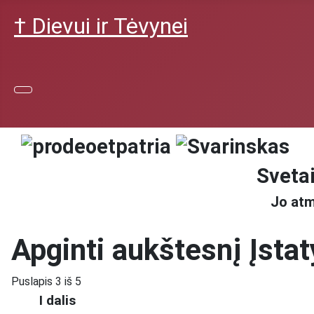
† Dievui ir Tėvynei
Svetai
Jo atm
Apginti aukštesnį Įsta
Puslapis 3 iš 5
I dalis