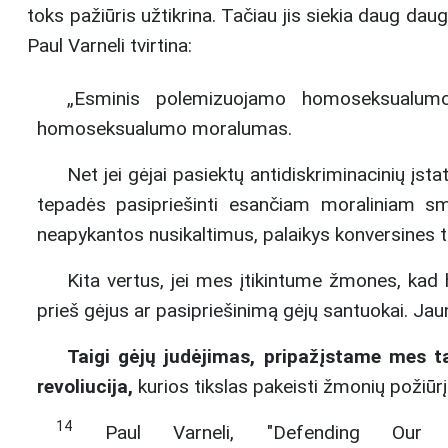
toks pažiūris užtikrina. Tačiau jis siekia daug d
Paul Varneli tvirtina:
„Esminis polemizuojamo homoseksualumo 
homoseksualumo moralumas.
Net jei gėjai pasiektų antidiskriminacinių įs
tepadės pasipriešinti esančiam moraliniam smer
neapykantos nusikaltimus, palaikys konversines te
Kita vertus, jei mes įtikintume žmones, kad
prieš gėjus ar pasipriešinimą gėjų santuokai. Jaun
Taigi gėjų judėjimas, pripažįstame mes tai
revoliucija,
kurios tikslas pakeisti žmonių požiū
14
Paul Varneli, "Defending Our M