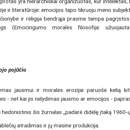
rotas yra hierarchiškai organizuotas, kur intelektas, ka
je ir literatūroje: emocijos tapo tikruoju meno subjektu
kščionybė ir religija bendrąja prasme tampa pagrįstos
ings
(Emocingumo moralės filosofija: užuojauta
ojo pojūčio
imas jausmui ir moralės erozijai paruošė kelią ki
- net kai jis nelydimas jausmo ar emocijos - paprasči
hedonistinis šis žurnalas „padarė didelę įtaką 1960-ųjų
ablečių atradimas ir jų masinė produkcija.