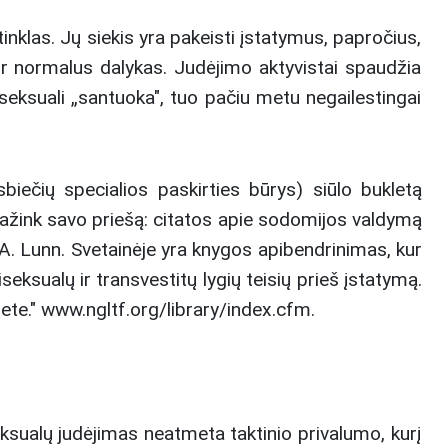
tinklas. Jų siekis yra pakeisti įstatymus, papročius,
r normalus dalykas. Judėjimo aktyvistai spaudžia
eksuali „santuoka", tuo pačiu metu negailestingai
sbiečių specialios paskirties būrys) siūlo bukletą
ažink savo priešą: citatos apie sodomijos valdymą
 A. Lunn. Svetainėje yra knygos apibendrinimas, kur
eksualų ir transvestitų lygių teisių prieš įstatymą.
nete." www.ngltf.org/library/index.cfm.
eksualų judėjimas neatmeta taktinio privalumo, kurį