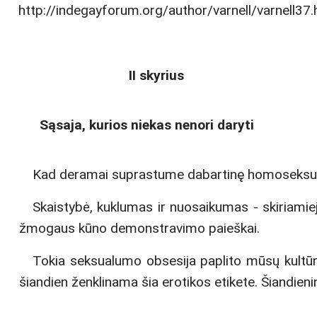
http://indegayforum.org/author/varnell/varnell37.h
II skyrius
Sąsaja, kurios niekas nenori daryti
Kad deramai suprastume dabartinę homoseksualinę
Skaistybė, kuklumas ir nuosaikumas - skiriamiej
žmogaus kūno demonstravimo paieškai.
Tokia seksualumo obsesija paplito mūsų kultūro
šiandien ženklinama šia erotikos etikete. Šiandien