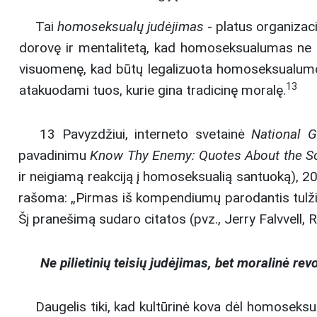
Tai
homoseksualų judėjimas
- platus organizacij
dorovę ir mentalitetą, kad homoseksualumas ne t
visuomenę, kad būtų legalizuota homoseksualumo p
13
atakuodami tuos, kurie gina tradicinę moralę.
13 Pavyzdžiui, interneto svetainė
National 
pavadinimu
Know Thy Enemy: Quotes About the S
ir neigiamą reakciją į homoseksualią santuoką), 20
rašoma: „Pirmas iš kompendiumų parodantis tulžingas
Šį pranešimą sudaro citatos (pvz., Jerry Falvvell, 
Ne pilietinių teisių judėjimas, bet moralinė revo
Daugelis tiki, kad kultūrinė kova dėl homoseksu