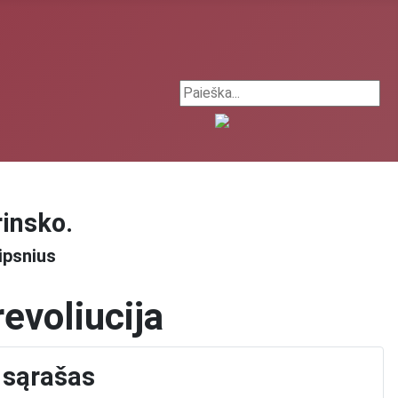
Search ...
rinsko.
ipsnius
evoliucija
 sąrašas