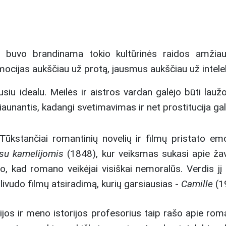
ja buvo brandinama tokio kultūrinės raidos amži
ocijas aukščiau už protą, jausmus aukščiau už intele
siu idealu. Meilės ir aistros vardan galėjo būti laužo
antis, kadangi svetimavimas ir net prostitucija galėjo 
Tūkstančiai romantinių novelių ir filmų pristato emo
su kamelijomis
(1848), kur veiksmas sukasi apie ža
o, kad romano veikėjai visiškai nemoralūs. Verdis j
ivudo filmų atsiradimą, kurių garsiausias -
Camille
(1
os ir meno istorijos profesorius taip rašo apie roman