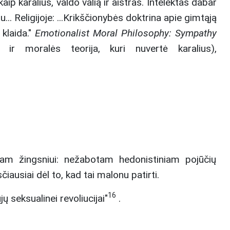
ip karalius, valdo valią ir aistras. Intelektas dabar
... Religijoje: ...Krikščionybės doktrina apie gimtąją
 klaida."
Emotionalist Moral Philosophy: Sympathy
 ir moralės teorija, kuri nuvertė karalius),
tam žingsniui: nežabotam hedonistiniam pojūčių
ausiai dėl to, kad tai malonu patirti.
16
 seksualinei revoliucijai"
.