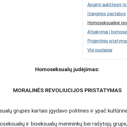
Apginti aukštesnį Į
Įžanginės pastabos
Homoseksualinė revo
Atsakymai į homose
Prigimtinis įstaty
Visi puslapiai
Homoseksualų judėjimas:
MORALINĖS REVOLIUCIJOS PRISTATYMAS
ualų grupės kartais įgydavo politinės ir ypač kultūrinė
oseksualių ir biseksualių menininkų bei rašytojų grupi