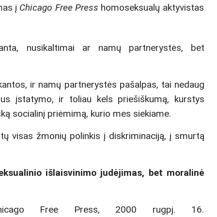
mas į
Chica
go Free Press
homoseksualų aktyvistas
nta, nusikaltimai ar namų partnerystės, bet
pykantos, ir namų partnerystės pašalpas, tai nedaug
us įstatymo, ir toliau kels priešiškumą, kurstys
šką socialinį priėmimą, kurio mes siekiame.
 visas žmonių polinkis į diskriminaciją, į smurtą
eksualinio išlaisvinimo judėjimas, bet moralinė
hicago Free Press, 2000 rugpj. 16.