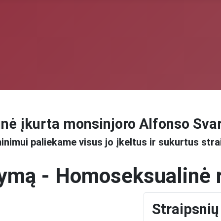
nė įkurta monsinjoro Alfonso Sva
inimui paliekame visus jo įkeltus ir sukurtus stra
tymą - Homoseksualinė r
Straipsnių